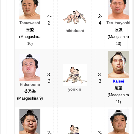
4-
2-
2
4
Tamawashi
Terutsuyoshi
玉鷲
照強
hikiotoshi
(Maegashira
(Maegashira
10)
10)
3-
3-
3
3
Kaisei
Hidenoumi
魁聖
yorikiri
英乃海
(Maegashira
(Maegashira 9)
11)
2-
3-