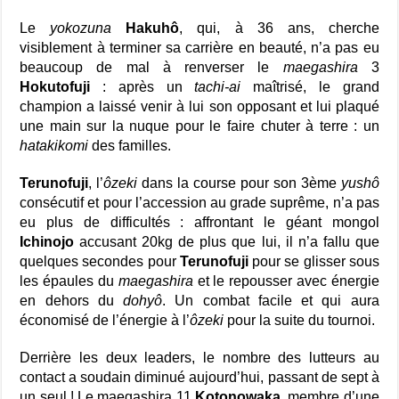
Le
yokozuna
Hakuhô
, qui, à 36 ans, cherche
visiblement à terminer sa carrière en beauté, n’a pas eu
beaucoup de mal à renverser le
maegashira
3
Hokutofuji
: après un
tachi-ai
maîtrisé, le grand
champion a laissé venir à lui son opposant et lui plaqué
une main sur la nuque pour le faire chuter à terre : un
hatakikomi
des familles.
Terunofuji
, l’
ôzeki
dans la course pour son 3ème
yushô
consécutif et pour l’accession au grade suprême, n’a pas
eu plus de difficultés : affrontant le géant mongol
Ichinojo
accusant 20kg de plus que lui, il n’a fallu que
quelques secondes pour
Terunofuji
pour se glisser sous
les épaules du
maegashira
et le repousser avec énergie
en dehors du
dohyô
. Un combat facile et qui aura
économisé de l’énergie à l’
ôzeki
pour la suite du tournoi.
Derrière les deux leaders, le nombre des lutteurs au
contact a soudain diminué aujourd’hui, passant de sept à
un seul ! Le maegashira 11
Kotonowaka
, membre d’une