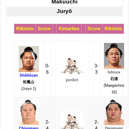
Makuuchi
Juryô
Rikishis
Score
Kimarites
Score
Rikishis
0-
3-
6
3
Ishiura
Shôhôzan
石浦
yorikiri
松鳳山
(Maegashira
(Juryo 1)
16)
2-
2-
4
4
Chiyomaru
Daiamami