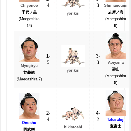
4
3
Chiyonoo
Shimanoumi
千代ノ皇
志摩ノ海
yorikiri
(Maegashira
(Maegashira
14)
9)
1-
3-
5
3
Aoiyama
Myogiryu
碧山
yorikiri
妙義龍
(Maegashira
(Maegashira 7)
8)
2-
4-
4
2
Takarafuji
Onosho
宝富士
hikiotoshi
阿武咲