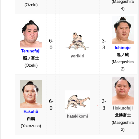
(Maegashira
(Ozeki)
4)
6-
3-
0
3
Ichinojo
Terunofuji
逸ノ城
yorikiri
照ノ富士
(Maegashira
(Ozeki)
2)
6-
3-
0
3
Hokutofuji
Hakuhô
北勝富士
hatakikomi
白鵬
(Maegashira
(Yokozuna)
3)