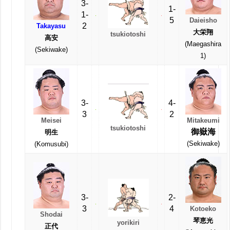
3-
1-
1-
5
Daieisho
2
Takayasu
大栄翔
tsukiotoshi
高安
(Maegashira
(Sekiwake)
1)
3-
4-
3
2
Meisei
Mitakeumi
tsukiotoshi
御嶽海
明生
(Sekiwake)
(Komusubi)
3-
2-
3
4
Kotoeko
Shodai
琴恵光
yorikiri
正代