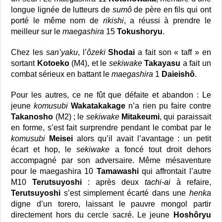
longue lignée de lutteurs de
sumô
de père en fils qui ont
porté le même nom de
rikishi
, a réussi à prendre le
meilleur sur le
maegashira
15
Tokushoryu
.
Chez les
san’yaku
, l’
ôzeki
Shodai
a fait son « taff » en
sortant
Kotoeko
(M4), et le
sekiwake
Takayasu
a fait un
combat sérieux en battant le
maegashira
1
Daieishô
.
Pour les autres, ce ne fût que défaite et abandon : Le
jeune
komusubi
Wakatakakage
n’a rien pu faire contre
Takanosho
(M2) ; le
sekiwake
Mitakeumi
, qui paraissait
en forme, s’est fait surprendre pendant le combat par le
komusubi
Meisei
alors qu’il avait l’avantage : un petit
écart et hop, le
sekiwake
a foncé tout droit dehors
accompagné par son adversaire. Même mésaventure
pour le maegashira 10
Tamawashi
qui affrontait l’autre
M10
Terutsuyoshi
: après deux
tachi-ai
à refaire,
Terutsuyoshi
s’est simplement écarté dans une
henka
digne d’un torero, laissant le pauvre mongol partir
directement hors du cercle sacré. Le jeune
Hoshôryu