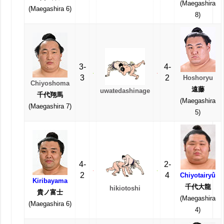
(Maegashira
(Maegashira 6)
8)
3-
4-
3
2
Hoshoryu
Chiyoshoma
遠藤
uwatedashinage
千代翔馬
(Maegashira
(Maegashira 7)
5)
4-
2-
2
4
Chiyotairyû
Kiribayama
千代大龍
hikiotoshi
貴ノ富士
(Maegashira
(Maegashira 6)
4)