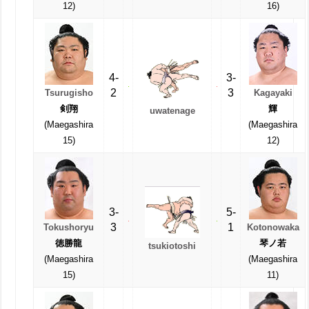
12)
16)
4-
3-
2
3
Tsurugisho
Kagayaki
剣翔
輝
uwatenage
(Maegashira
(Maegashira
15)
12)
3-
5-
3
1
Tokushoryu
Kotonowaka
徳勝龍
琴ノ若
tsukiotoshi
(Maegashira
(Maegashira
15)
11)