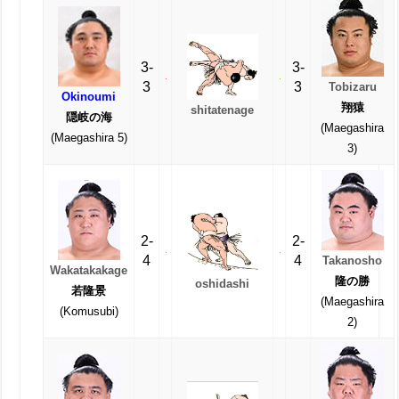
3-
3-
3
3
Tobizaru
Okinoumi
翔猿
shitatenage
隠岐の海
(Maegashira
(Maegashira 5)
3)
2-
2-
4
4
Takanosho
Wakatakakage
隆の勝
oshidashi
若隆景
(Maegashira
(Komusubi)
2)