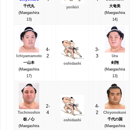
千代丸
大奄美
yorikiri
(Maegashira
(Maegashira
13)
14)
4-
3-
2
3
Ichiyamamoto
Ura
一山本
剣翔
oshidashi
(Maegashira
(Maegashira
17)
13)
2-
4-
4
2
Tochinoshin
Chiyonokuni
栃ノ心
千代の国
oshidashi
(Maegashira
(Maegashira