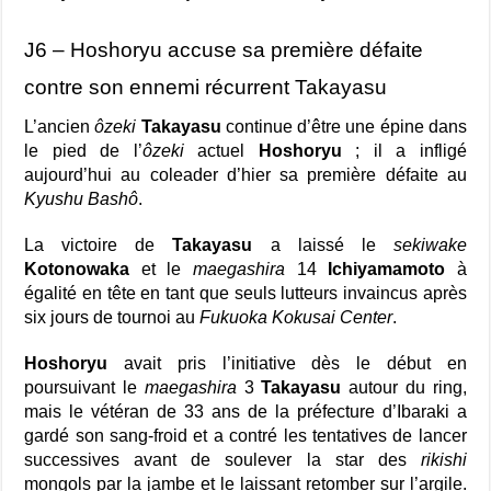
J6 – Hoshoryu accuse sa première défaite
contre son ennemi récurrent Takayasu
L’ancien
ôzeki
Takayasu
continue d’être une épine dans
le pied de l’
ôzeki
actuel
Hoshoryu
; il a infligé
aujourd’hui au coleader d’hier sa première défaite au
Kyushu Bashô
.
La victoire de
Takayasu
a laissé le
sekiwake
Kotonowaka
et le
maegashira
14
Ichiyamamoto
à
égalité en tête en tant que seuls lutteurs invaincus après
six jours de tournoi au
Fukuoka Kokusai Center
.
Hoshoryu
avait pris l’initiative dès le début en
poursuivant le
maegashira
3
Takayasu
autour du ring,
mais le vétéran de 33 ans de la préfecture d’Ibaraki a
gardé son sang-froid et a contré les tentatives de lancer
successives avant de soulever la star des
rikishi
mongols par la jambe et le laissant retomber sur l’argile.