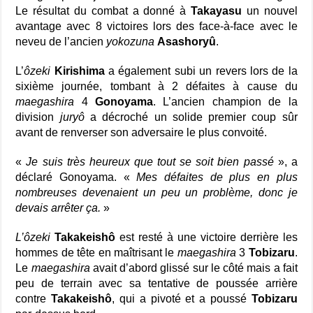
Le résultat du combat a donné à
Takayasu
un nouvel
avantage avec 8 victoires lors des face-à-face avec le
neveu de l’ancien
yokozuna
Asashoryû
.
L’
ôzeki
Kirishima
a également subi un revers lors de la
sixième journée, tombant à 2 défaites à cause du
maegashira
4
Gonoyama
. L’ancien champion de la
division
juryô
a décroché un solide premier coup sûr
avant de renverser son adversaire le plus convoité.
«
Je suis très heureux que tout se soit bien passé
», a
déclaré Gonoyama. «
Mes défaites de plus en plus
nombreuses devenaient un peu un problème, donc je
devais arrêter ça.
»
L’ôzeki
Takakeishô
est resté à une victoire derrière les
hommes de tête en maîtrisant le
maegashira
3
Tobizaru
.
Le
maegashira
avait d’abord glissé sur le côté mais a fait
peu de terrain avec sa tentative de poussée arrière
contre
Takakeishô
, qui a pivoté et a poussé
Tobizaru