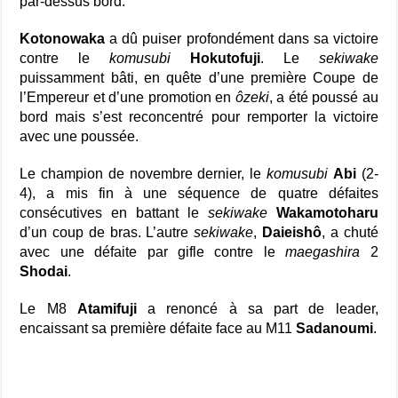
par-dessus bord.
Kotonowaka
a dû puiser profondément dans sa victoire
contre le
komusubi
Hokutofuji
. Le
sekiwake
puissamment bâti, en quête d’une première Coupe de
l’Empereur et d’une promotion en
ôzeki
, a été poussé au
bord mais s’est reconcentré pour remporter la victoire
avec une poussée.
Le champion de novembre dernier, le
komusubi
Abi
(2-
4), a mis fin à une séquence de quatre défaites
consécutives en battant le
sekiwake
Wakamotoharu
d’un coup de bras. L’autre
sekiwake
,
Daieishô
, a chuté
avec une défaite par gifle contre le
maegashira
2
Shodai
.
Le M8
Atamifuji
a renoncé à sa part de leader,
encaissant sa première défaite face au M11
Sadanoumi
.