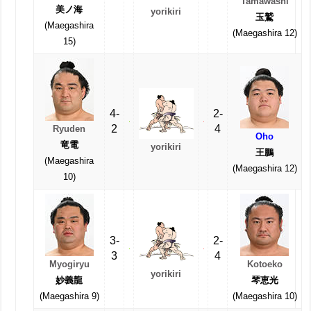
Tamawashi
美ノ海
yorikiri
玉鷲
(Maegashira
(Maegashira 12)
15)
4-
2-
2
4
Ryuden
Oho
竜電
yorikiri
王鵬
(Maegashira
(Maegashira 12)
10)
3-
2-
3
4
Myogiryu
Kotoeko
yorikiri
妙義龍
琴恵光
(Maegashira 9)
(Maegashira 10)