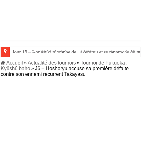
Jour 15 – Le rikishi ukrainien Aonishiki remporte le titre de Nago
Jour 14 – Aonishiki triomphe de Takerufuji et se rapproche du tit
Accueil
»
Actualité des tournois
»
Tournoi de Fukuoka :
Kyûshû baho
»
J6 – Hoshoryu accuse sa première défaite
contre son ennemi récurrent Takayasu