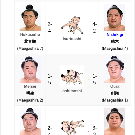
2-
4-
4
2
Hokuseiho
Nishikigi
tsuridashi
北青鵬
錦木
(Maegashira 7)
(Maegashira 4)
1-
1-
5
5
Meisei
Oura
oshitaoshi
明生
剣翔
(Maegashira 2)
(Maegashira 1)
2-
3-
4
3