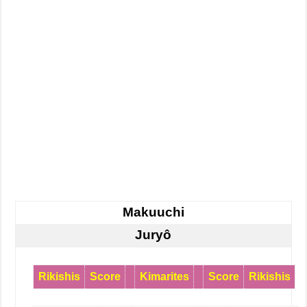
Makuuchi
Juryô
Rikishis
Score
Kimarites
Score
Rikishis