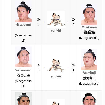
3-
2-
3
4
Hiradoumi
Mitakeumi
yorikiri
御嶽海
(Maegashira
(Maegashira 9)
11)
3-
5-
3
1
Sadanoumi
Atamifuji
佐田の海
yorikiri
熱海富士
(Maegashira
(Maegashira 8)
11)