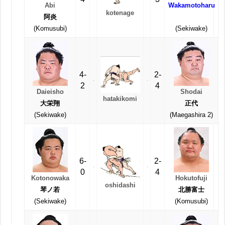
Abi
Wakamotoharu
kotenage
阿炎
(Komusubi)
(Sekiwake)
4-
2-
2
4
Daieisho
Shodai
hatakikomi
大栄翔
正代
(Sekiwake)
(Maegashira 2)
6-
2-
0
4
Kotonowaka
Hokutofuji
oshidashi
琴ノ若
北勝富士
(Sekiwake)
(Komusubi)