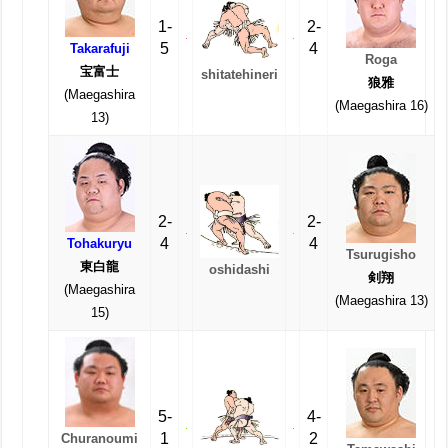
1-
2-
5
4
Takarafuji
Roga
宝富士
shitatehineri
狼雅
(Maegashira
(Maegashira 16)
13)
2-
2-
4
4
Tohakuryu
Tsurugisho
東白龍
oshidashi
剣翔
(Maegashira
(Maegashira 13)
15)
5-
4-
1
2
Churanoumi