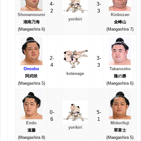
4-
3-
2
3
Shonannoumi
Kinbozan
yorikiri
湘南乃海
金峰山
(Maegashira 6)
(Maegashira 7)
2-
3-
4
3
Onosho
Takanosho
kotenage
阿武咲
隆の勝
(Maegashira 5)
(Maegashira 6)
0-
5-
6
1
Endo
Midorifuji
yorikiri
遠藤
翠富士
(Maegashira 8)
(Maegashira 5)