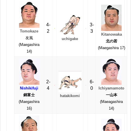
4-
3-
2
3
Tomokaze
Kitanowaka
友風
uchigake
北の若
(Maegashira
(Maegashira 17)
14)
2-
6-
4
0
Nishikifuji
Ichiyamamoto
錦富士
一山本
hatakikomi
(Maegashira
(Maeagashira
16)
14)