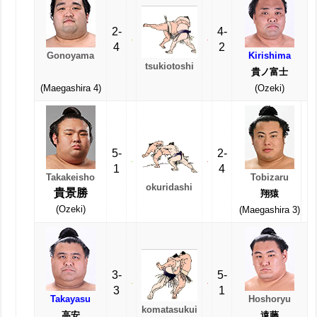
2-
4-
4
2
Gonoyama
Kirishima
tsukiotoshi
貴ノ富士
(Maegashira 4)
(Ozeki)
5-
2-
1
4
Takakeisho
Tobizaru
okuridashi
貴景勝
翔猿
(Ozeki)
(Maegashira 3)
3-
5-
3
1
Takayasu
Hoshoryu
komatasukui
高安
遠藤