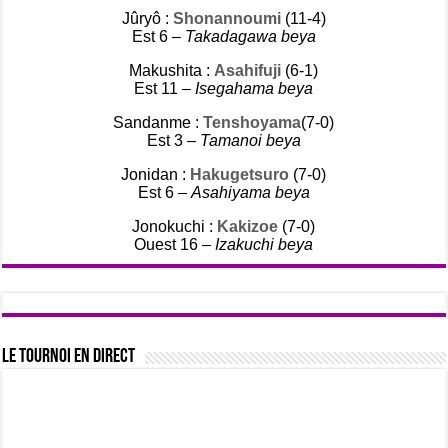
Jûryô :
Shonannoumi
(11-4)
Est 6 –
Takadagawa beya
Makushita :
Asahifuji
(6-1)
Est 11 –
Isegahama beya
Sandanme :
Tenshoyama
(7-0)
Est 3 –
Tamanoi beya
Jonidan :
Hakugetsuro
(7-0)
Est 6 –
Asahiyama beya
Jonokuchi :
Kakizoe
(7-0)
Ouest 16 –
Izakuchi beya
Le tournoi en direct