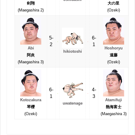
剣翔
大の里
(Maegashira 2)
(Ozeki)
5-
6-
2
1
Abi
Hoshoryu
hikiotoshi
阿炎
遠藤
(Maegashira 3)
(Ozeki)
6-
4-
1
3
Kotozakura
Atamifuji
uwatenage
琴櫻
熱海富士
(Ozeki)
(Maegashira 3)