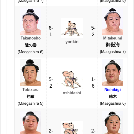
(Maegashira 7)
(Maegashira 8)
6-
5-
1
2
Takanosho
Mitakeumi
yorikiri
御嶽海
隆の勝
(Maegashira 7)
(Maegashira 6)
5-
1-
2
6
Tobizaru
Nishikigi
oshidashi
翔猿
錦木
(Maegashira 5)
(Maegashira 6)
2-
2-