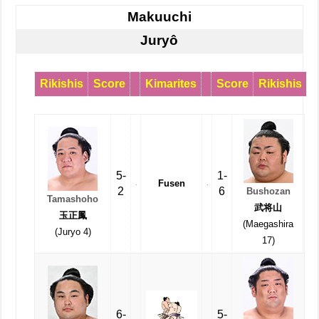
Makuuchi
Juryô
Rikishis
Score
Kimarites
Score
Rikishis
5-
1-
Fusen
2
6
Bushozan
Tamashoho
武将山
玉正鳳
(Maegashira
(Juryo 4)
17)
6-
5-