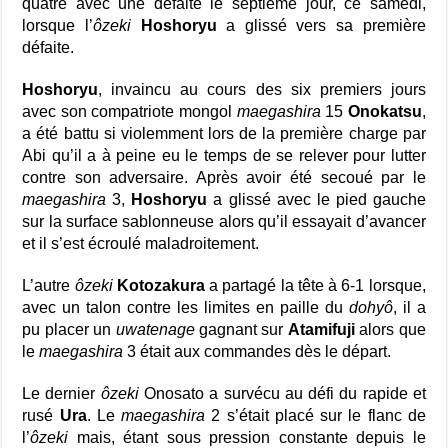
quatre avec une défaite le septième jour, ce samedi,
lorsque l’
ôzeki
Hoshoryu
a glissé vers sa première
défaite.
Hoshoryu
, invaincu au cours des six premiers jours
avec son compatriote mongol
maegashira
15
Onokatsu
,
a été battu si violemment lors de la première charge par
Abi qu’il a à peine eu le temps de se relever pour lutter
contre son adversaire. Après avoir été secoué par le
maegashira
3,
Hoshoryu
a glissé avec le pied gauche
sur la surface sablonneuse alors qu’il essayait d’avancer
et il s’est écroulé maladroitement.
L’autre
ôzeki
Kotozakura
a partagé la tête à 6-1 lorsque,
avec un talon contre les limites en paille du
dohyô
, il a
pu placer un
uwatenage
gagnant sur
Atamifuji
alors que
le
maegashira
3 était aux commandes dès le départ.
Le dernier
ôzeki
Onosato a survécu au défi du rapide et
rusé
Ura
. Le
maegashira
2 s’était placé sur le flanc de
l’
ôzeki
mais, étant sous pression constante depuis le