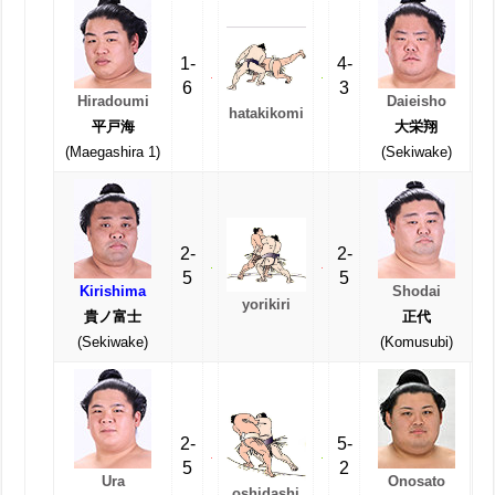
1-
4-
6
3
Hiradoumi
Daieisho
hatakikomi
平戸海
大栄翔
(Maegashira 1)
(Sekiwake)
2-
2-
5
5
Kirishima
Shodai
yorikiri
貴ノ富士
正代
(Sekiwake)
(Komusubi)
2-
5-
5
2
Ura
Onosato
oshidashi