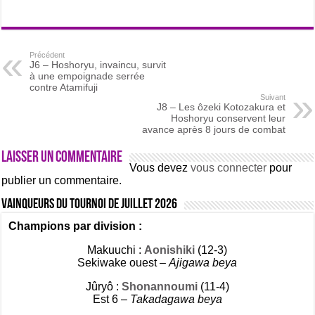
Précédent
J6 – Hoshoryu, invaincu, survit
à une empoignade serrée
contre Atamifuji
Suivant
J8 – Les ôzeki Kotozakura et
Hoshoryu conservent leur
avance après 8 jours de combat
Laisser un commentaire
Vous devez
vous connecter
pour
publier un commentaire.
Vainqueurs du tournoi de Juillet 2026
Champions par division :
Makuuchi :
Aonishiki
(12-3)
Sekiwake ouest –
Ajigawa beya
Jûryô :
Shonannoumi
(11-4)
Est 6 –
Takadagawa beya