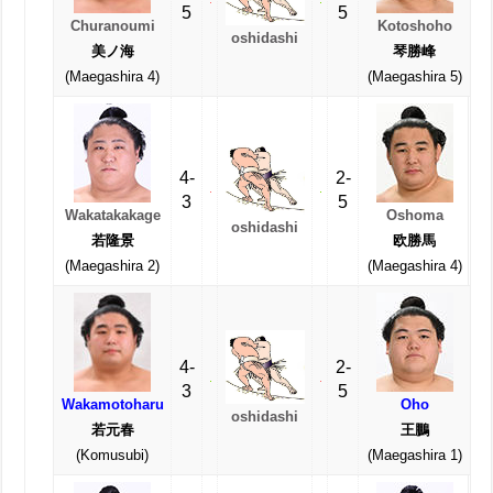
5
5
Churanoumi
Kotoshoho
oshidashi
美ノ海
琴勝峰
(Maegashira 4)
(Maegashira 5)
4-
2-
3
5
Wakatakakage
Oshoma
oshidashi
若隆景
欧勝馬
(Maegashira 2)
(Maegashira 4)
4-
2-
3
5
Wakamotoharu
Oho
oshidashi
若元春
王鵬
(Komusubi)
(Maegashira 1)