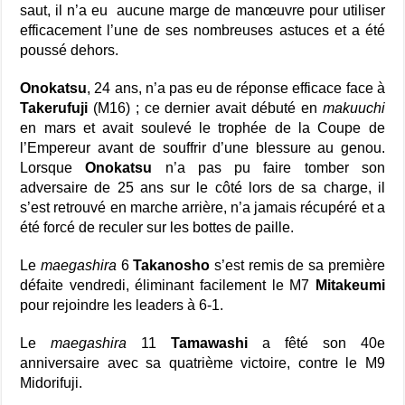
saut, il n’a eu aucune marge de manœuvre pour utiliser
efficacement l’une de ses nombreuses astuces et a été
poussé dehors.
Onokatsu
, 24 ans, n’a pas eu de réponse efficace face à
Takerufuji
(M16) ; ce dernier avait débuté en
makuuchi
en mars et avait soulevé le trophée de la Coupe de
l’Empereur avant de souffrir d’une blessure au genou.
Lorsque
Onokatsu
n’a pas pu faire tomber son
adversaire de 25 ans sur le côté lors de sa charge, il
s’est retrouvé en marche arrière, n’a jamais récupéré et a
été forcé de reculer sur les bottes de paille.
Le
maegashira
6
Takanosho
s’est remis de sa première
défaite vendredi, éliminant facilement le M7
Mitakeumi
pour rejoindre les leaders à 6-1.
Le
maegashira
11
Tamawashi
a fêté son 40e
anniversaire avec sa quatrième victoire, contre le M9
Midorifuji.