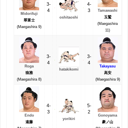
3-
4-
4
3
Tamawashi
Midorifuji
玉鷲
oshitaoshi
翠富士
(Maegashira
(Maegashira 9)
11)
3-
3-
4
4
Roga
Takayasu
hatakikomi
狼雅
高安
(Maegashira 8)
(Maegashira 9)
4-
5-
3
2
Endo
Gonoyama
yorikiri
遠藤
豪ノ山