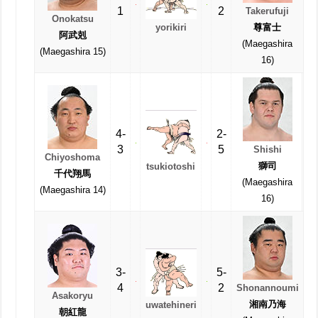
1
2
Takerufuji
Onokatsu
yorikiri
尊富士
阿武剋
(Maegashira
(Maegashira 15)
16)
4-
2-
3
5
Shishi
Chiyoshoma
獅司
tsukiotoshi
千代翔馬
(Maegashira
(Maegashira 14)
16)
3-
5-
4
2
Shonannoumi
Asakoryu
湘南乃海
uwatehineri
朝紅龍