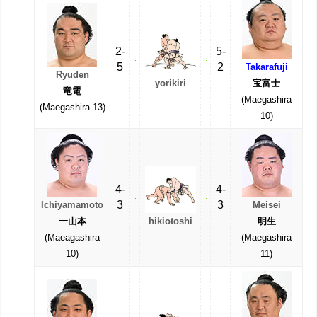
2-
5-
5
2
Takarafuji
Ryuden
yorikiri
宝富士
竜電
(Maegashira
(Maegashira 13)
10)
4-
4-
3
3
Ichiyamamoto
Meisei
hikiotoshi
一山本
明生
(Maeagashira
(Maegashira
10)
11)