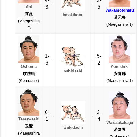
4-
2-
3
5
Abi
Wakamotoharu
阿炎
hatakikomi
若元春
(Maegashira
(Maegashira 1)
2)
1-
5-
6
2
Oshoma
Aonishiki
oshidashi
欧勝馬
安青錦
(Komusubi)
(Maegashira 1)
6-
3-
1
4
Tamawashi
Wakatakakage
玉鷲
tsukidashi
若隆景
(Maegashira
(Sekiwake)