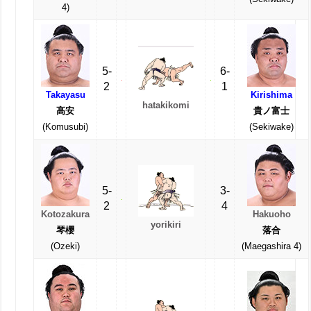
4)
5-
6-
2
1
Takayasu
Kirishima
hatakikomi
高安
貴ノ富士
(Komusubi)
(Sekiwake)
5-
3-
2
4
Kotozakura
Hakuoho
yorikiri
琴櫻
落合
(Ozeki)
(Maegashira 4)