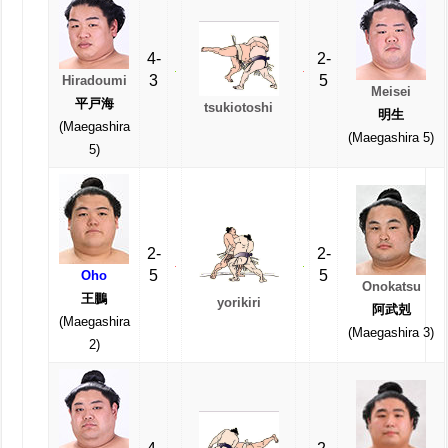
4-
2-
3
5
Hiradoumi
Meisei
平戸海
tsukiotoshi
明生
(Maegashira
(Maegashira 5)
5)
2-
2-
5
5
Oho
Onokatsu
王鵬
yorikiri
阿武剋
(Maegashira
(Maegashira 3)
2)