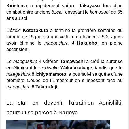
Kirishima
a rapidement vaincu
Takayasu
lors d’un
combat entre anciens
ôzeki
, envoyant le
komusubi
de 35
ans au sol.
L’
ôzeki
Kotozakura
a terminé la première semaine du
tournoi de 15 jours à une victoire du leader, à 5-2, après
avoir éliminé le
maegashira 4
Hakuoho
, en pleine
ascension.
Le
maegashira
4 vétéran
Tamawashi
a créé la surprise
en éliminant le
sekiwake
Wakatakakage
, tandis que le
maegashira
8
Ichiyamamoto
, a poursuivi sa quête d’une
première Coupe de l’Empereur en s’imposant face au
maegashira
6
Takerufuji
.
La star en devenir, l’ukrainien Aonishiki,
poursuit sa percée à Nagoya