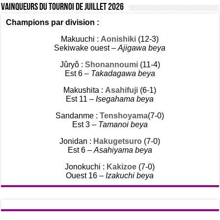
Vainqueurs du tournoi de Juillet 2026
Champions par division :
Makuuchi :
Aonishiki
(12-3)
Sekiwake ouest –
Ajigawa beya
Jûryô :
Shonannoumi
(11-4)
Est 6 –
Takadagawa beya
Makushita :
Asahifuji
(6-1)
Est 11 –
Isegahama beya
Sandanme :
Tenshoyama
(7-0)
Est 3 –
Tamanoi beya
Jonidan :
Hakugetsuro
(7-0)
Est 6 –
Asahiyama beya
Jonokuchi :
Kakizoe
(7-0)
Ouest 16 –
Izakuchi beya