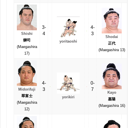
3-
4-
4
3
Shishi
Shodai
獅司
yoritaoshi
正代
(Maegashira
(Maegashira 13)
17)
4-
0-
3
7
Midorifuji
Kayo
翠富士
yorikiri
嘉陽
(Maegashira
(Maegashira 16)
12)