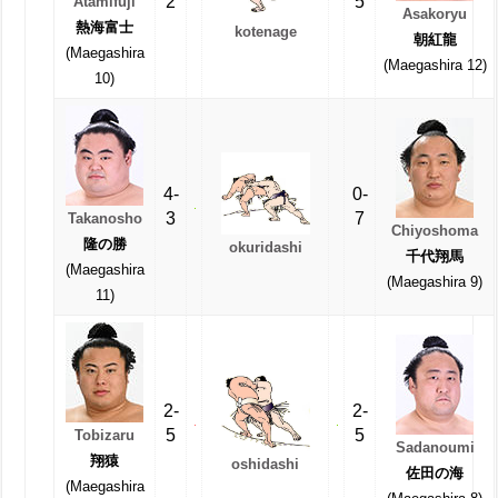
2
5
Atamifuji
Asakoryu
熱海富士
kotenage
朝紅龍
(Maegashira
(Maegashira 12)
10)
4-
0-
3
7
Takanosho
Chiyoshoma
隆の勝
okuridashi
千代翔馬
(Maegashira
(Maegashira 9)
11)
2-
2-
5
5
Tobizaru
Sadanoumi
翔猿
oshidashi
佐田の海
(Maegashira