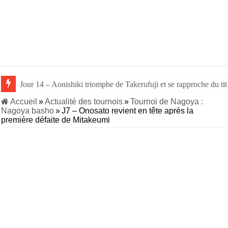
Jour 14 – Aonishiki triomphe de Takerufuji et se rapproche du tit
Jour 13 – Aonishiki bat Kirishima, son principal rival, et prend la
Accueil
»
Actualité des tournois
»
Tournoi de Nagoya :
Nagoya basho
»
J7 – Onosato revient en tête après la
première défaite de Mitakeumi