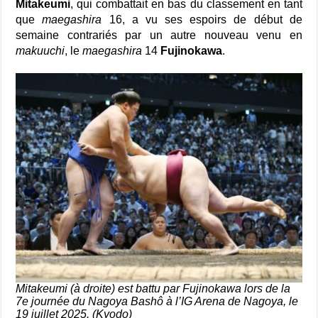
Mitakeumi
, qui combattait en bas du classement en tant
que
maegashira
16, a vu ses espoirs de début de
semaine contrariés par un autre nouveau venu en
makuuchi
, le
maegashira
14
Fujinokawa
.
Mitakeumi (à droite) est battu par Fujinokawa lors de la
7e journée du Nagoya Bashô à l’IG Arena de Nagoya, le
19 juillet 2025. (Kyodo)