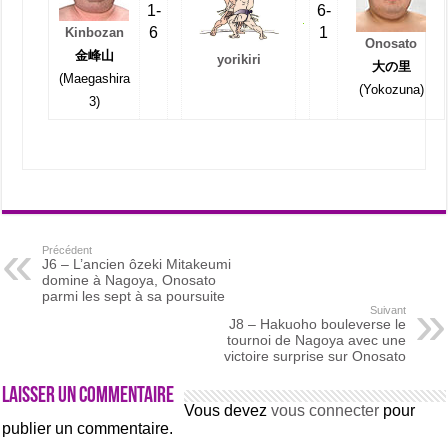
1-
6-
6
1
Kinbozan
Onosato
金峰山
yorikiri
大の里
(Maegashira
(Yokozuna)
3)
Précédent
J6 – L’ancien ôzeki Mitakeumi
domine à Nagoya, Onosato
parmi les sept à sa poursuite
Suivant
J8 – Hakuoho bouleverse le
tournoi de Nagoya avec une
victoire surprise sur Onosato
Laisser un commentaire
Vous devez
vous connecter
pour
publier un commentaire.