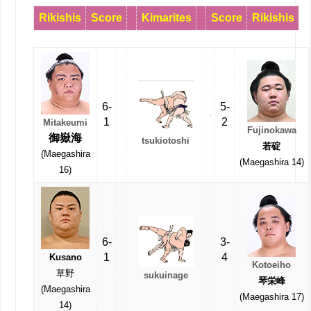
Rikishis
Score
Kimarites
Score
Rikishis
6-
5-
1
2
Mitakeumi
Fujinokawa
御嶽海
tsukiotoshi
若碇
(Maegashira
(Maegashira 14)
16)
6-
3-
1
4
Kusano
Kotoeiho
草野
sukuinage
琴栄峰
(Maegashira
(Maegashira 17)
14)