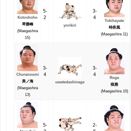
5-
3-
2
4
Kotoshoho
Tokihayate
琴勝峰
yorikiri
時疾風
(Maegashira
(Maegashira 11)
15)
3-
3-
4
4
Churanoumi
Roga
美ノ海
uwatedashinage
狼雅
(Maegashira
(Maegashira 10)
13)
5-
2-