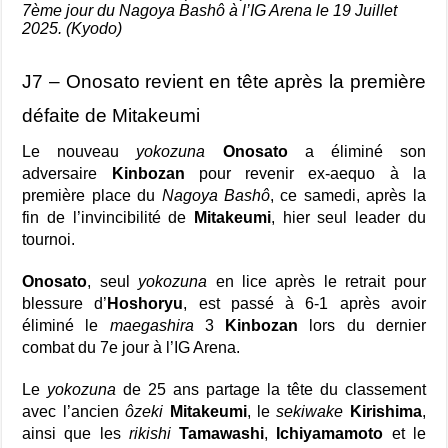
7ème jour du Nagoya Bashô à l’IG Arena le 19 Juillet
2025. (Kyodo)
J7 – Onosato revient en tête après la première
défaite de Mitakeumi
Le nouveau
yokozuna
Onosato
a éliminé son
adversaire
Kinbozan
pour revenir ex-aequo à la
première place du
Nagoya Bashô
, ce samedi, après la
fin de l’invincibilité de
Mitakeumi
, hier seul leader du
tournoi.
Onosato
, seul
yokozuna
en lice après le retrait pour
blessure d’
Hoshoryu
, est passé à 6-1 après avoir
éliminé le
maegashira
3
Kinbozan
lors du dernier
combat du 7e jour à l’IG Arena.
Le
yokozuna
de 25 ans partage la tête du classement
avec l’ancien
ôzeki
Mitakeumi
, le
sekiwake
Kirishima
,
ainsi que les
rikishi
Tamawashi
,
Ichiyamamoto
et le