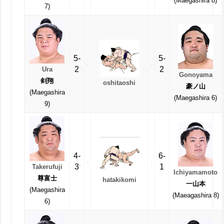
(Maegashira 8)
7)
5-
5-
2
2
Ura
Gonoyama
剣翔
oshitaoshi
豪ノ山
(Maegashira
(Maegashira 6)
9)
4-
6-
3
1
Takerufuji
Ichiyamamoto
尊富士
hatakikomi
一山本
(Maegashira
(Maeagashira 8)
6)