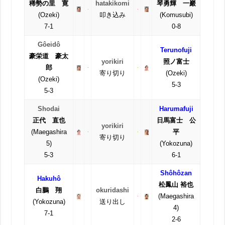
稀勢の里 寛
hatakikomi
琴勇輝 一巖
(Ozeki)
叩き込み
(Komusubi)
7-1
0-8
Gôeidô
Terunofuji
豪栄道 豪太
yorikiri
照ノ富士
郎
寄り切り
(Ozeki)
(Ozeki)
5-3
5-3
Shodai
Harumafuji
正代 直也
日馬富士 公
yorikiri
(Maegashira
平
寄り切り
5)
(Yokozuna)
5-3
6-1
Shôhôzan
Hakuhô
松鳳山 裕也
白鵬 翔
okuridashi
(Maegashira
(Yokozuna)
送り出し
4)
7-1
2-6