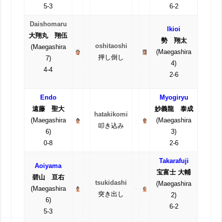
5-3
6-2
Daishomaru
Ikioi
大翔丸 翔伍
勢 翔太
oshitaoshi
(Maegashira
(Maegashira
押し倒し
7)
4)
4-4
2-6
Endo
Myogiryu
遠藤 聖大
妙義龍 泰成
hatakikomi
(Maegashira
(Maegashira
叩き込み
6)
3)
0-8
2-6
Takarafuji
Aoiyama
宝富士 大輔
碧山 亘右
tsukidashi
(Maegashira
(Maegashira
突き出し
2)
6)
6-2
5-3