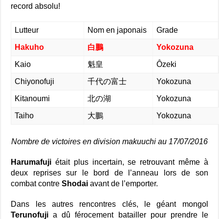
record absolu!
Lutteur
Nom en japonais
Grade
Hakuho
白鵬
Yokozuna
Kaio
魁皇
Ôzeki
Chiyonofuji
千代の富士
Yokozuna
Kitanoumi
北の湖
Yokozuna
Taiho
大鵬
Yokozuna
Nombre de victoires en division makuuchi au 17/07/2016
Harumafuji
était plus incertain, se retrouvant même à
deux reprises sur le bord de l’anneau lors de son
combat contre
Shodai
avant de l’emporter.
Dans les autres rencontres clés, le géant mongol
Terunofuji
a dû férocement batailler pour prendre le