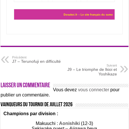
Dosukoi.fr – Le site français du sumo
Précédent
J7 – Terunofuji en difficulté
Suivant
J9 – Le triomphe de Ikioi et
Yoshikaze
Laisser un commentaire
Vous devez
vous connecter
pour
publier un commentaire.
Vainqueurs du tournoi de Juillet 2026
Champions par division :
Makuuchi :
Aonishiki
(12-3)
Sekiwake ouest –
Ajigawa beya