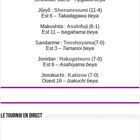
Jûryô :
Shonannoumi
(11-4)
Est 6 –
Takadagawa beya
Makushita :
Asahifuji
(6-1)
Est 11 –
Isegahama beya
Sandanme :
Tenshoyama
(7-0)
Est 3 –
Tamanoi beya
Jonidan :
Hakugetsuro
(7-0)
Est 6 –
Asahiyama beya
Jonokuchi :
Kakizoe
(7-0)
Ouest 16 –
Izakuchi beya
Le tournoi en direct