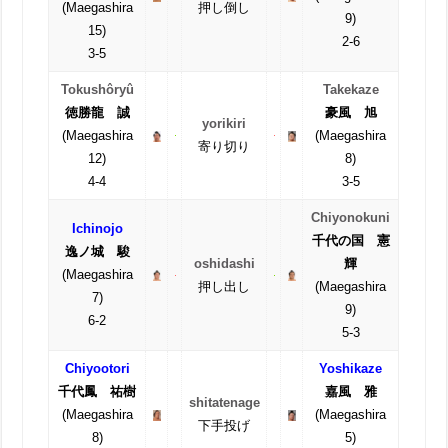
(Maegashira
押し倒し
9)
15)
2-6
3-5
Tokushôryû
Takekaze
徳勝龍 誠
豪風 旭
yorikiri
(Maegashira
(Maegashira
寄り切り
12)
8)
4-4
3-5
Chiyonokuni
Ichinojo
千代の国 憲
逸ノ城 駿
oshidashi
輝
(Maegashira
押し出し
(Maegashira
7)
9)
6-2
5-3
Chiyootori
Yoshikaze
千代鳳 祐樹
嘉風 雅
shitatenage
(Maegashira
(Maegashira
下手投げ
8)
5)