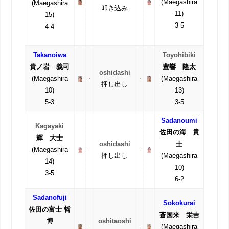
(Maegashira
(Maegashira
叩き込み
11)
15)
3-5
4-4
Takanoiwa
Toyohibiki
貴ノ岩 義司
豊響 隆太
oshidashi
(Maegashira
(Maegashira
押し出し
10)
13)
5-3
3-5
Sadanoumi
Kagayaki
佐田の海 貴
輝 大士
oshidashi
士
(Maegashira
押し出し
(Maegashira
14)
10)
3-5
6-2
Sadanofuji
Sokokurai
佐田の富士 哲
蒼国来 栄吉
博
oshitaoshi
(Maegashira