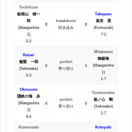
Tochiôzan
栃煌山 雄一
Takayasu
郎
hatakikomi
高安 晃
(Maegashira
叩き込み
(Komusubi)
1)
7-1
5-3
Mitakeumi
Kaisei
御嶽海
魁聖 一郎
yorikiri
(Maegashira
(Sekiwake)
寄り切り
1)
5-3
1-7
Okinoumi
Tochinoshin
隠岐の海 歩
yorikiri
栃ノ心 剛
(Maegashira
寄り切り
(Sekiwake)
2)
1-7
4-4
Kisenosato
Kotoyuki