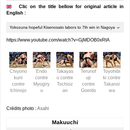
Clic on the title bellow for original article in
English :
Yokozuna hopeful Kisenosato labors to 7th win in Nagoya
https://www.youtube.com/watch?v=GjMDOB0xRtA
Chiyono
Endo
Takayas
Terunof
Toyohibi
kuni
contre
u contre
uji
ki contre
contre
Myogiry
Tochioz
contre
Takanoi
Ichinojo
u
an
Goeido
wa
Crédits photo :
Asahi
Makuuchi