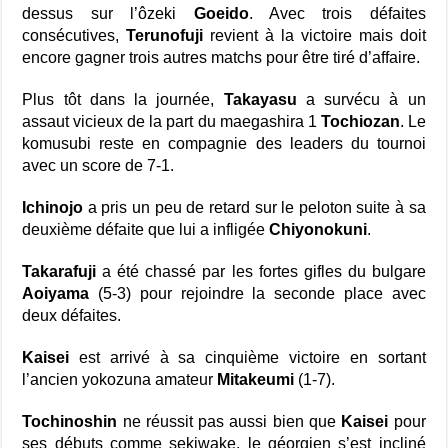
dessus sur l’ôzeki
Goeido
. Avec trois défaites
consécutives,
Terunofuji
revient à la victoire mais doit
encore gagner trois autres matchs pour être tiré d’affaire.
Plus tôt dans la journée,
Takayasu
a survécu à un
assaut vicieux de la part du maegashira 1
Tochiozan
. Le
komusubi reste en compagnie des leaders du tournoi
avec un score de 7-1.
Ichinojo
a pris un peu de retard sur le peloton suite à sa
deuxième défaite que lui a infligée
Chiyonokuni
.
Takarafuji
a été chassé par les fortes gifles du bulgare
Aoiyama
(5-3) pour rejoindre la seconde place avec
deux défaites.
Kaisei
est arrivé à sa cinquième victoire en sortant
l’ancien yokozuna amateur
Mitakeumi
(1-7).
Tochinoshin
ne réussit pas aussi bien que
Kaisei
pour
ses débuts comme sekiwake, le géorgien s’est incliné