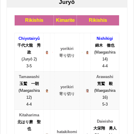
Juryô
Rikishis
Kimarite
Rikishis
Chiyotairyû
Nishikigi
千代大龍 秀
錦木 徹也
yorikiri
政
(Maegashira
寄り切り
(Juryô 2)
14)
3-5
4-4
Tamawashi
Arawashi
玉鷲 一朗
荒鷲 毅
yorikiri
(Maegashira
(Maegashira
寄り切り
12)
16)
4-4
5-3
Kitaharima
Daieisho
北はり磨 聖
大栄翔 勇人
也
hatakikomi