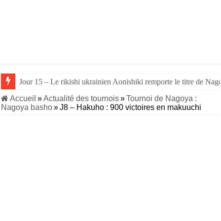
Jour 15 – Le rikishi ukrainien Aonishiki remporte le titre de Nago
Jour 14 – Aonishiki triomphe de Takerufuji et se rapproche du tit
Accueil
»
Actualité des tournois
»
Tournoi de Nagoya :
Nagoya basho
»
J8 – Hakuho : 900 victoires en makuuchi