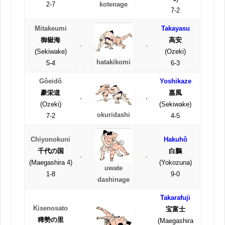
2-7
kotenage
7-2
Mitakeumi
Takayasu
御嶽海
高安
(Sekiwake)
(Ozeki)
hatakikomi
5-4
6-3
Gôeidô
Yoshikaze
豪栄道
嘉風
(Ozeki)
(Sekiwake)
okuridashi
7-2
4-5
Chiyonokuni
Hakuhô
千代の国
白鵬
(Maegashira 4)
(Yokozuna)
uwate
1-8
9-0
dashinage
Takarafuji
Kisenosato
宝富士
稀勢の里
(Maegashira