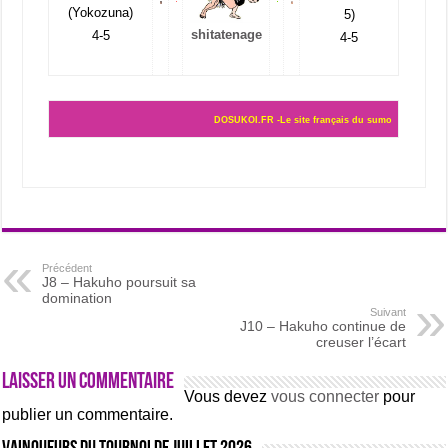
(Yokozuna)
5)
shitatenage
4-5
4-5
DOSUKOI.FR -Le site français du sumo
Précédent
J8 – Hakuho poursuit sa
domination
Suivant
J10 – Hakuho continue de
creuser l’écart
Laisser un commentaire
Vous devez
vous connecter
pour
publier un commentaire.