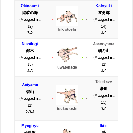
Okinoumi
Kotoyuki
隠岐の海
琴勇輝
(Maegashira
(Maegashira
12)
14)
hikiotoshi
7-2
4-5
Nishikigi
Asanoyama
錦木
朝乃山
(Maegashira
(Maegashira
15)
11)
uwatenage
4-5
4-5
Takekaze
Aoiyama
豪風
碧山
(Maegashira
(Maegashira
13)
11)
tsukiotoshi
3-6
2-3-4
Myogiryu
Ikioi
妙義龍
勢