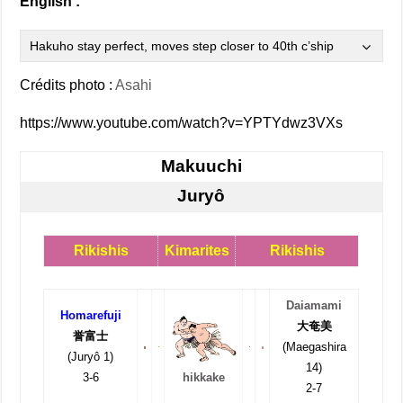
English :
Hakuho stay perfect, moves step closer to 40th c’ship
Crédits photo :
Asahi
https://www.youtube.com/watch?v=YPTYdwz3VXs
Makuuchi
Juryô
Rikishis
Kimarites
Rikishis
Daiamami
Homarefuji
大奄美
誉富士
(Maegashira
(Juryô 1)
14)
3-6
hikkake
2-7