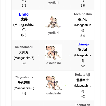
10)
7)
yorikiri
6-3
3-6
Endo
Tochinoshin
遠藤
栃ノ心
(Maegashira
(Maegashira
9)
6)
yorikiri
6-3
5-4
Ichinojo
Daishomaru
逸ノ城
大翔丸
(Maegashira
(Maegashira 7)
4)
oshidashi
3-6
7-2
Hokutofuji
Chiyoshoma
北勝富士
千代翔馬
(Maegashira
(Maegashira 6)
3)
oshidashi
4-5
7-2
Tochiôzan