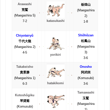
Arawashi
栃煌山
荒鷲
(Maegashira
(Maegashira 5)
2)
katasukashi
7-2
1-8
Shôhôzan
Chiyotairyû
松鳳山
千代大龍
(Maegashira
(Maegashira 2)
3)
4-5
yorikiri
3-6
Takakeisho
Onosho
貴景勝
阿武咲
(Maegashira 1)
(Komusubi)
hatakikomi
6-3
3-6
Tamawashi
Kotoshôgiku
玉鷲
琴奨菊
(Maegashira
(Komusubi)
1)