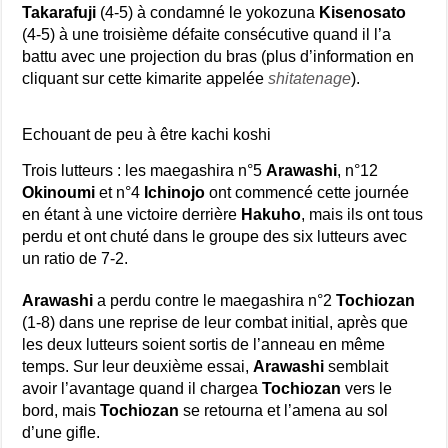
Takarafuji
(4-5) à condamné le yokozuna
Kisenosato
(4-5) à une troisième défaite consécutive quand il l’a
battu avec une projection du bras (plus d’information en
cliquant sur cette kimarite appelée
shitatenage
).
Echouant de peu à être kachi koshi
Trois lutteurs : les maegashira n°5
Arawashi
, n°12
Okinoumi
et n°4
Ichinojo
ont commencé cette journée
en étant à une victoire derrière
Hakuho
, mais ils ont tous
perdu et ont chuté dans le groupe des six lutteurs avec
un ratio de 7-2.
Arawashi
a perdu contre le maegashira n°2
Tochiozan
(1-8) dans une reprise de leur combat initial, après que
les deux lutteurs soient sortis de l’anneau en même
temps. Sur leur deuxième essai,
Arawashi
semblait
avoir l’avantage quand il chargea
Tochiozan
vers le
bord, mais
Tochiozan
se retourna et l’amena au sol
d’une gifle.