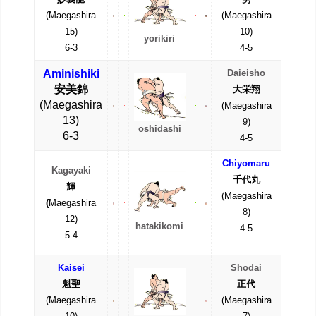
(Maegashira
(Maegashira
15)
10)
yorikiri
6-3
4-5
Aminishiki
Daieisho
安美錦
大栄翔
(Maegashira
(Maegashira
13)
9)
oshidashi
6-3
4-5
Chiyomaru
Kagayaki
千代丸
輝
(Maegashira
(
Maegashira
8)
12)
hatakikomi
4-5
5-4
Kaisei
Shodai
魁聖
正代
(Maegashira
(Maegashira