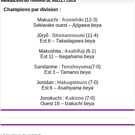
Vainqueurs du tournoi de Juillet 2026
Champions par division :
Makuuchi :
Aonishiki
(12-3)
Sekiwake ouest –
Ajigawa beya
Jûryô :
Shonannoumi
(11-4)
Est 6 –
Takadagawa beya
Makushita :
Asahifuji
(6-1)
Est 11 –
Isegahama beya
Sandanme :
Tenshoyama
(7-0)
Est 3 –
Tamanoi beya
Jonidan :
Hakugetsuro
(7-0)
Est 6 –
Asahiyama beya
Jonokuchi :
Kakizoe
(7-0)
Ouest 16 –
Izakuchi beya