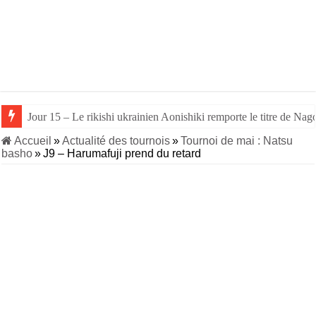
Jour 15 – Le rikishi ukrainien Aonishiki remporte le titre de Nago
Jour 14 – Aonishiki triomphe de Takerufuji et se rapproche du tit
Accueil
»
Actualité des tournois
»
Tournoi de mai : Natsu
basho
»
J9 – Harumafuji prend du retard