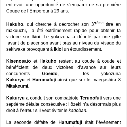
entrevoir une opportunité de s’emparer de sa première
Coupe de l’Empereur à 29 ans.
ème
Hakuho
, qui cherche à décrocher son 37
titre en
makuuchi, a été extrêmement rapide pour obtenir la
victoire sur
Ikioi
. Le yokozuna a débuté par une gifle
avant de placer son avant bras au niveau du visage du
sekiwake provoquant à
Ikioi
un étourdissement.
Kisenosato
et
Hakuho
restent au coude à coude et
bénéficient de deux victoires d’avance sur leurs
concurrents
Goeido
,
les yokozuna
Kakuryu
et
Harumafuji
ainsi que sur le maegashira 8
Mitakeumi
.
Kakuryu
a conduit son compatriote
Terunofuji
vers une
septième défaite consécutive ; l’ôzeki n’a désormais plus
droit à l’erreur s’il veut éviter le
kadoban
.
La seconde défaite de
Harumafuji
était l’événement