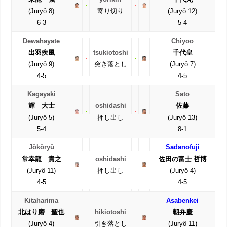
(Juryô 8)
寄り切り
(Juryô 12)
6-3
5-4
Dewahayate
Chiyoo
出羽疾風
tsukiotoshi
千代皇
(Juryô 9)
突き落とし
(Juryô 7)
4-5
4-5
Kagayaki
Sato
輝 大士
oshidashi
佐藤
(Juryô 5)
押し出し
(Juryô 13)
5-4
8-1
Jôkôryû
Sadanofuji
常幸龍 貴之
oshidashi
佐田の富士 哲博
(Juryô 11)
押し出し
(Juryô 4)
4-5
4-5
Kitaharima
Asabenkei
北はり磨 聖也
hikiotoshi
朝弁慶
(Juryô 4)
引き落とし
(Juryô 11)