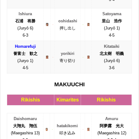
Ishiura
Satoyama
石浦 将勝
oshidashi
里山 浩作
(Juryô 6)
押し出し
(Juryô 1)
6-3
4-5
Homarefuji
Kitataiki
誉富士 歓之
yorikiri
北太樹 明義
(Juryo 1)
寄り切り
(Juryô 6)
4-5
3-6
MAKUUCHI
Rikishis
Kimarites
Rikishis
Daishomaru
Amuru
大翔丸 翔伍
hatakikomi
阿夢露 光大
(Maegashira 13)
叩き込み
(Maegashira 12)