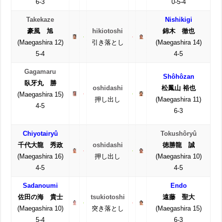
6-3
0-5-4
Takekaze
Nishikigi
豪風 旭
hikiotoshi
錦木 徹也
(Maegashira 12)
引き落とし
(Maegashira 14)
5-4
4-5
Gagamaru
Shôhôzan
臥牙丸 勝
oshidashi
松鳳山 裕也
(Maegashira 15)
押し出し
(Maegashira 11)
4-5
6-3
Chiyotairyû
Tokushôryû
千代大龍 秀政
oshidashi
徳勝龍 誠
(Maegashira 16)
押し出し
(Maegashira 10)
4-5
4-5
Sadanoumi
Endo
佐田の海 貴士
tsukiotoshi
遠藤 聖大
(Maegashira 10)
突き落とし
(Maegashira 15)
5-4
6-3