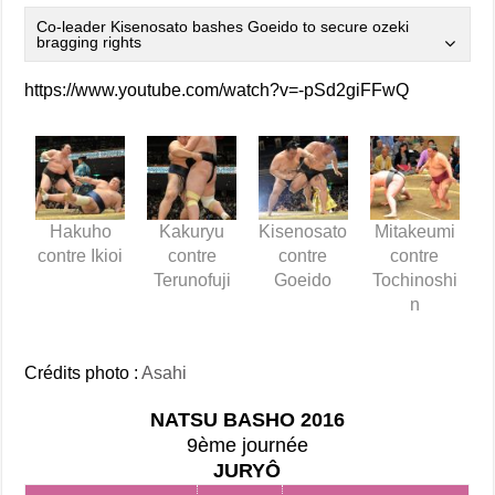
Co-leader Kisenosato bashes Goeido to secure ozeki
bragging rights
https://www.youtube.com/watch?v=-pSd2giFFwQ
Hakuho
Kakuryu
Kisenosato
Mitakeumi
contre Ikioi
contre
contre
contre
Terunofuji
Goeido
Tochinoshi
n
Crédits photo :
Asahi
NATSU BASHO 2016
9ème journée
JURYÔ