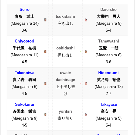
Seiro
Daieisho
青狼 武士
tsukidashi
大栄翔 勇人
(Maegashira 14)
突き出し
(Maegashira 9)
3-6
5-4
Chiyootori
Tamawashi
千代鳳 祐樹
oshidashi
玉鷲 一朗
(Maegashira 11)
押し出し
(Maegashira 6)
4-5
3-6
Takanoiwa
uwate
Hidenoumi
貴ノ岩 義司
dashinage
英乃海 拓也
(Maegashira 6)
上手出し投
(Maegashira 13)
4-5
げ
2-7
Sokokurai
Takayasu
蒼国来 栄吉
yorikiri
高安 晃
(Maegashira 9)
寄り切り
(Maegashira 5)
4-5
5-4