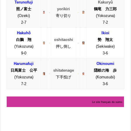
Terunofuji
Kakuryû
照ノ富士
yorikiri
鶴竜 力三郎
(Ozeki)
寄り切り
(Yokozuna)
2-7
7-2
Hakuhô
Ikioi
白鵬 翔
oshitaoshi
勢 翔太
(Yokozuna)
押し倒し
(Sekiwake)
9-0
3-6
Harumafuji
Okinoumi
日馬富士 公平
shitatenage
隠岐の海 歩
(Yokozuna)
下手投げ
(Komusubi)
7-2
3-6
Le site français du sumo