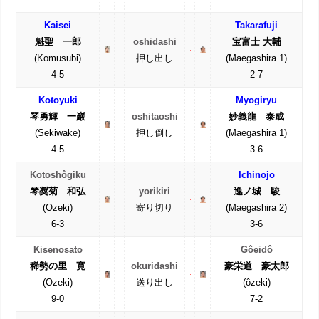
Kaisei
Takarafuji
魁聖 一郎
oshidashi
宝富士 大輔
(Komusubi)
押し出し
(Maegashira 1)
4-5
2-7
Kotoyuki
Myogiryu
琴勇輝 一巖
oshitaoshi
妙義龍 泰成
(Sekiwake)
押し倒し
(Maegashira 1)
4-5
3-6
Kotoshôgiku
Ichinojo
琴奨菊 和弘
yorikiri
逸ノ城 駿
(Ozeki)
寄り切り
(Maegashira 2)
6-3
3-6
Kisenosato
Gôeidô
稀勢の里 寛
okuridashi
豪栄道 豪太郎
(Ozeki)
送り出し
(ôzeki)
9-0
7-2