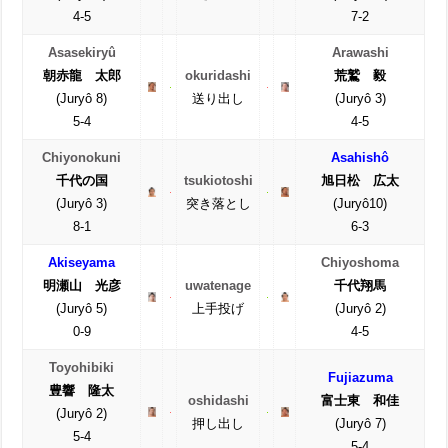
4-5
7-2
Asasekiryû
Arawashi
朝赤龍 太郎
okuridashi
荒鷲 毅
(Juryô 8)
送り出し
(Juryô 3)
5-4
4-5
Chiyonokuni
Asahishô
千代の国
tsukiotoshi
旭日松 広太
(Juryô 3)
突き落とし
(Juryô10)
8-1
6-3
Akiseyama
Chiyoshoma
明瀬山 光彦
uwatenage
千代翔馬
(Juryô 5)
上手投げ
(Juryô 2)
0-9
4-5
Toyohibiki
Fujiazuma
豊響 隆太
oshidashi
富士東 和佳
(Juryô 2)
押し出し
(Juryô 7)
5-4
5-4