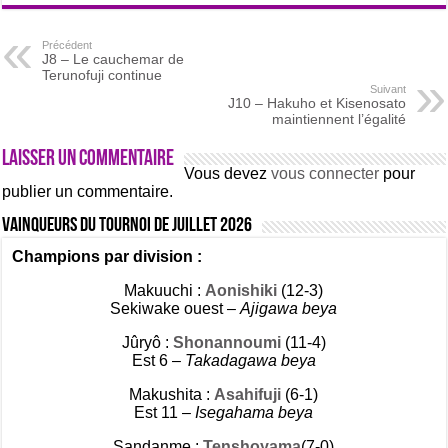
Précédent
J8 – Le cauchemar de
Terunofuji continue
Suivant
J10 – Hakuho et Kisenosato
maintiennent l’égalité
Laisser un commentaire
Vous devez
vous connecter
pour
publier un commentaire.
Vainqueurs du tournoi de Juillet 2026
Champions par division :
Makuuchi :
Aonishiki
(12-3)
Sekiwake ouest –
Ajigawa beya
Jûryô :
Shonannoumi
(11-4)
Est 6 –
Takadagawa beya
Makushita :
Asahifuji
(6-1)
Est 11 –
Isegahama beya
Sandanme :
Tenshoyama
(7-0)