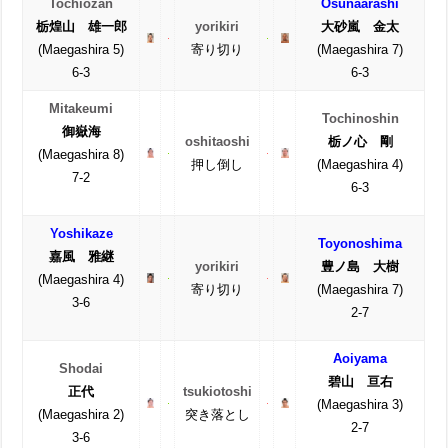
Tochiôzan
Osunaarashi
栃煌山 雄一郎
yorikiri
大砂嵐 金太
(Maegashira 5)
寄り切り
(Maegashira 7)
6-3
6-3
Mitakeumi
Tochinoshin
御嶽海
oshitaoshi
栃ノ心 剛
(Maegashira 8)
押し倒し
(Maegashira 4)
7-2
6-3
Yoshikaze
Toyonoshima
嘉風 雅継
yorikiri
豊ノ島 大樹
(Maegashira 4)
寄り切り
(Maegashira 7)
3-6
2-7
Aoiyama
Shodai
碧山 亘右
正代
tsukiotoshi
(Maegashira 3)
(Maegashira 2)
突き落とし
2-7
3-6