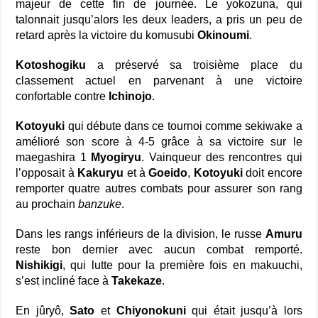
majeur de cette fin de journée. Le yokozuna, qui
talonnait jusqu’alors les deux leaders, a pris un peu de
retard après la victoire du komusubi
Okinoumi
.
Kotoshogiku
a préservé sa troisième place du
classement actuel en parvenant à une victoire
confortable contre
Ichinojo
.
Kotoyuki
qui débute dans ce tournoi comme sekiwake a
amélioré son score à 4-5 grâce à sa victoire sur le
maegashira 1
Myogiryu
. Vainqueur des rencontres qui
l’opposait à
Kakuryu
et à
Goeido
,
Kotoyuki
doit encore
remporter quatre autres combats pour assurer son rang
au prochain
banzuke
.
Dans les rangs inférieurs de la division, le russe
Amuru
reste bon dernier avec aucun combat remporté.
Nishikigi
, qui lutte pour la première fois en makuuchi,
s’est incliné face à
Takekaze
.
En jûryô,
Sato
et
Chiyonokuni
qui était jusqu’à lors