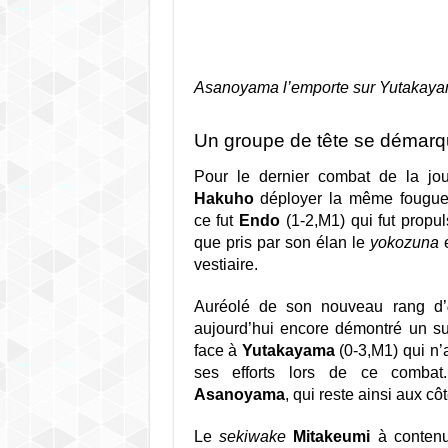
Asanoyama l’emporte sur Yutakay
Un groupe de tête se démar
Pour le dernier combat de la jo
Hakuho
déployer la même fougue 
ce fut
Endo
(1-2,M1) qui fut propul
que pris par son élan le
yokozuna
e
vestiaire.
Auréolé de son nouveau rang d’
aujourd’hui encore démontré un s
face à
Yutakayama
(0-3,M1) qui n
ses efforts lors de ce comba
Asanoyama
, qui reste ainsi aux côt
Le
sekiwake
Mitakeumi
à conte