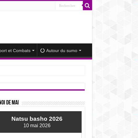
port et Combats
Autour du sumo
iminué
oi de mai
Natsu basho 2026
10 mai 2026