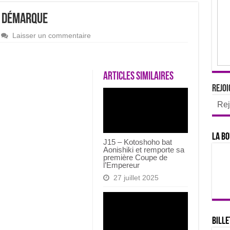
se démarque
Laisser un commentaire
Articles similaires
Rejoi
Rej
La bo
J15 – Kotoshoho bat
Aonishiki et remporte sa
première Coupe de
l’Empereur
27 juillet 2025
Bille