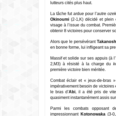
lutteurs cités plus haut.
La tâche fut ardue pour l’autre
ozek
Okinoumi
(2-1,K) décidé et plein 
visage à l’issue du combat. Premiè
obtenir 8 victoires pour conserver s
Alors que le persévérant
Takanos
en bonne forme, lui infligeant sa pre
Massif et solide sur ses appuis (à 
2,M3) à résisté à la charge du
k
première victoire bien méritée.
Combat éclair et « jeux-de-bras »
impérativement besoin de victoires
le bras d’
Abi
, il a été pris de vi
quasiment instantanément assis sur
Parmi les combats opposant de
impressionnant
Kotonowaka
(3-0,