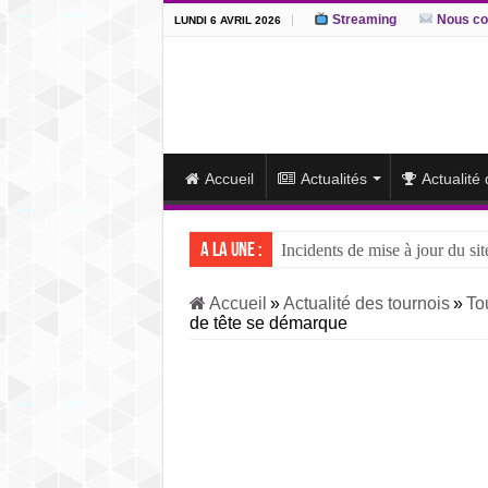
Streaming
Nous co
LUNDI 6 AVRIL 2026
Accueil
Actualités
Actualité
A la une :
Incidents de mise à jour du sit
J15 – L’ôzeki ukrainien Aonis
Accueil
»
Actualité des tournois
»
To
de tête se démarque
J14 – Aonishiki dominé par Ono
J13 – Aonishiki conserve la tê
J12 – Aonishiki prend la tête 