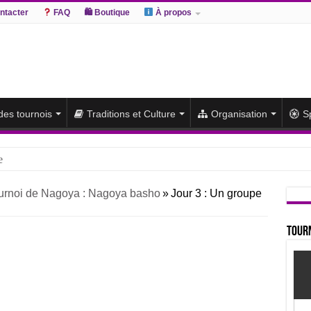
ntacter
FAQ
🛍 Boutique
À propos
 des tournois
Traditions et Culture
Organisation
S
e
hiki remporte un deuxième titre consécutif après un barrage
urnoi de Nagoya : Nagoya basho
»
Jour 3 : Un groupe
sato et Atamifuji rejoint la tête
te du classement et poursuit sa série de victoires face à un Hoshoryu d
Tourn
du classement après les défaites d’Abi et d’Atamifuji