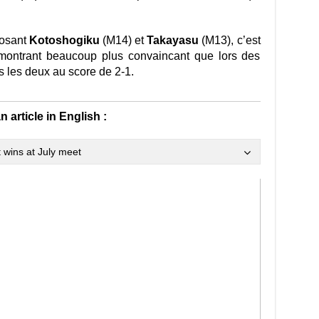
osant
Kotoshogiku
(M14) et
Takayasu
(M13), c’est
 montrant beaucoup plus convaincant que lors des
s les deux au score de 2-1.
an article in English :
 wins at July meet