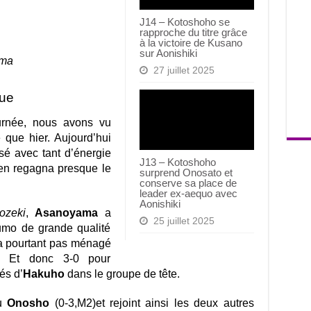
J14 – Kotoshoho se
rapproche du titre grâce
à la victoire de Kusano
sur Aonishiki
ama
27 juillet 2025
que
urnée, nous avons vu
que hier. Aujourd’hui
sé avec tant d’énergie
J13 – Kotoshoho
n regagna presque le
surprend Onosato et
conserve sa place de
leader ex-aequo avec
Aonishiki
ozeki
,
Asanoyama
a
25 juillet 2025
umo de grande qualité
’a pourtant pas ménagé
t. Et donc 3-0 pour
és d’
Hakuho
dans le groupe de tête.
nu
Onosho
(0-3,M2)et rejoint ainsi les deux autres