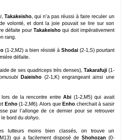
i
,
Takakeisho
, qui n’a pas réussi à faire reculer un
de volonté, et dont la joie pouvait se lire sur son
re défaite pour
Takakeisho
qui doit impérativement
on rang.
ho
(1-2,M2) a bien résisté à
Shodai
(2-1,S) pourtant
mière défaite.
l’aide de ses quadriceps très denses),
Takarafuji
(1-
omusubi
Daieisho
(2-1,K) engrangeant ainsi une
 lors de la rencontre entre
Abi
(1-2,M5) qui avait
 et
Enho
(1-2,M6). Alors que
Enho
cherchait à saisir
tesse par l’allonge de ce dernier pour se retrouver
 le bord du
dohyo
.
s lutteurs moins bien classés, on trouve un
M13) qui a facilement disposé de
Shohozan
(0-