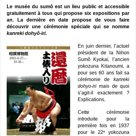
Le musée du sumô est un lieu public et accessible
gratuitement à tous qui propose six expositions par
an. La dernière en date propose de vous faire
découvrir une cérémonie spéciale qui se nomme
kanreki dohyô-iri
.
En juin dernier, l’actuel
président de la Nihon
Sumô Kyokai, l’ancien
yokozuna Kitanoumi, a
pour ses 60 ans fait sa
cérémonie de
kanreki
dohyo-iri
mais de quoi
s’agit-il exactement ?
Explications.
Cette cérémonie
introduite pour la
première fois en 1937
pour le 22ᵉ yokozuna