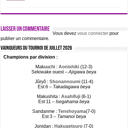
Laisser un commentaire
Vous devez
vous connecter
pour
publier un commentaire.
Vainqueurs du tournoi de Juillet 2026
Champions par division :
Makuuchi :
Aonishiki
(12-3)
Sekiwake ouest –
Ajigawa beya
Jûryô :
Shonannoumi
(11-4)
Est 6 –
Takadagawa beya
Makushita :
Asahifuji
(6-1)
Est 11 –
Isegahama beya
Sandanme :
Tenshoyama
(7-0)
Est 3 –
Tamanoi beya
Jonidan :
Hakugetsuro
(7-0)