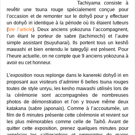
Tachiyama consiste à
revêtir une tsuna rouge spécialement conçue pour
l’occasion et de remonter sur le dohyô pour y effectuer
un dohyô iri identique à la période où ils étaient lutteurs
(
lire l’article
). Deux anciens yokozuna l’accompagnent,
l’un étant le porteur de sabre (tachimochi) et l’autre
simple assistant (tsuyuharai). Ils portent tous un keshô
mawashi et bien entendu le tategyôji est présent. Pour
l’heure actuelle, on ne compte que 9 anciens yokozuna à
avoir eu cet honneur.
L’exposition nous replonge dans le kanereki dohyô iri en
proposant aux visiteurs d’admirer 6 belles tsuna rouges
toutes de style unryu, les kesho mawashi utilisés lors de
la cérémonie sont accompagnées de nombreuses
photos de démonstration et l’on y trouve même deux
katakana (sabre japonais). Comme à l’accoutumée, un
film de 6 minutes présente cette cérémonie et revient sur
les plus mémorables comme celle de Taihô. Avant de
quitter cette exposition, prenez quelques minutes pour
apprécier les calligraphies et empreintes de mains