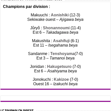
Champions par division :
Makuuchi :
Aonishiki
(12-3)
Sekiwake ouest –
Ajigawa beya
Jûryô :
Shonannoumi
(11-4)
Est 6 –
Takadagawa beya
Makushita :
Asahifuji
(6-1)
Est 11 –
Isegahama beya
Sandanme :
Tenshoyama
(7-0)
Est 3 –
Tamanoi beya
Jonidan :
Hakugetsuro
(7-0)
Est 6 –
Asahiyama beya
Jonokuchi :
Kakizoe
(7-0)
Ouest 16 –
Izakuchi beya