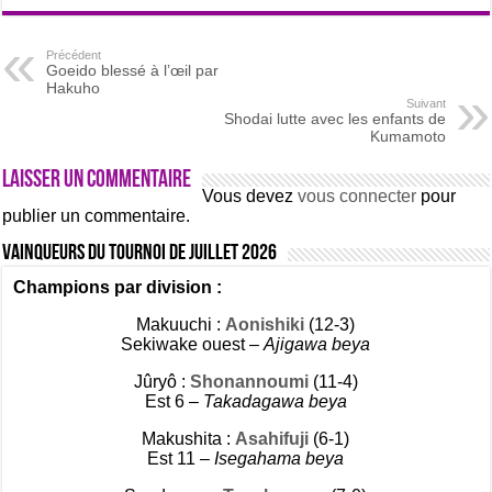
Précédent
Goeido blessé à l’œil par
Hakuho
Suivant
Shodai lutte avec les enfants de
Kumamoto
Laisser un commentaire
Vous devez
vous connecter
pour
publier un commentaire.
Vainqueurs du tournoi de Juillet 2026
Champions par division :
Makuuchi :
Aonishiki
(12-3)
Sekiwake ouest –
Ajigawa beya
Jûryô :
Shonannoumi
(11-4)
Est 6 –
Takadagawa beya
Makushita :
Asahifuji
(6-1)
Est 11 –
Isegahama beya