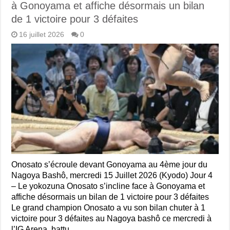
à Gonoyama et affiche désormais un bilan
de 1 victoire pour 3 défaites
16 juillet 2026
0
Onosato s’écroule devant Gonoyama au 4ème jour du
Nagoya Bashô, mercredi 15 Juillet 2026 (Kyodo) Jour 4
– Le yokozuna Onosato s’incline face à Gonoyama et
affiche désormais un bilan de 1 victoire pour 3 défaites
Le grand champion Onosato a vu son bilan chuter à 1
victoire pour 3 défaites au Nagoya bashô ce mercredi à
l’IG Arena, battu …