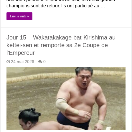
champions sont de retour. Ils ont participé au …
Lire la suite »
Jour 15 – Wakatakakage bat Kirishima au
kettei-sen et remporte sa 2e Coupe de
l’Empereur
24 mai 2026
0