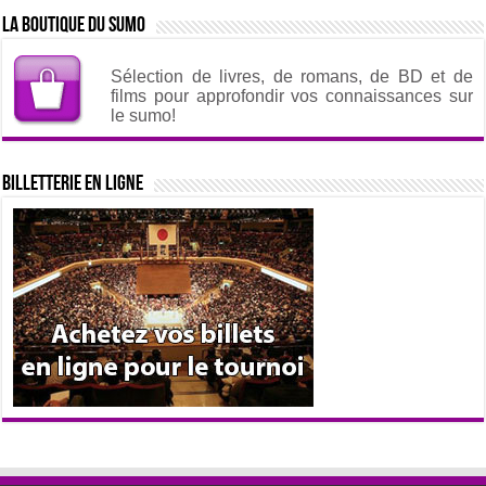
La boutique du sumo
Sélection de livres, de romans, de BD et de
films pour approfondir vos connaissances sur
le sumo!
Billetterie en ligne