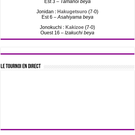
Est 3 –
Tamanoi beya
Jonidan :
Hakugetsuro
(7-0)
Est 6 –
Asahiyama beya
Jonokuchi :
Kakizoe
(7-0)
Ouest 16 –
Izakuchi beya
Le tournoi en direct