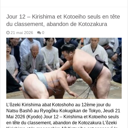
Jour 12 – Kirishima et Kotoeiho seuls en tête
du classement, abandon de Kotozakura
21 mai 2026
0
L’ôzeki Kirishima abat Kotoshoho au 12ème jour du
Natsu Bashô au Ryogôku Kokugikan de Tokyo, Jeudi 21
Mai 2026 (Kyodo) Jour 12 – Kirishima et Kotoeiho seuls
en tête du classement, abandon de Kotozakura L’ôzeki