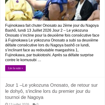
Fujinokawa fait chuter Onosato au 2ème jour du Nagoya
Bashô, lundi 13 Juillet 2026 Jour 2 – Le yokozuna
Onosato s’incline pour la deuxième fois consécutive face
à Fujinokawa Le yokozuna Onosato a subi sa deuxième
défaite consécutive lors du Nagoya bashô ce lundi,
s’inclinant face au redoutable maegashira 1,
Fujinokawa, par tsukiotoshi. Après sa défaite surprise
contre le komusubi …
Lire la suite »
Jour 1 –Le yokozuna Onosato, de retour sur
le dohyô, s’incline lors du premier jour du
tournoi de Nagoya
13 juillet 2026
0