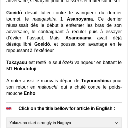
adversaire, s’effaçant pour le laisser s’écrouler sur le sol.
Goeidô
devait lutter contre le vainqueur du dernier
tournoi, le
maegashira
1
Asanoyama
. Ce dernier
réussissait dès le début à enfermer les bras de son
adversaire, le contraignant à reculer puis à essayer
d’éviter l’assaut. Mais
Asanoyama
avait déjà
déséquilibré
Goeidô
, et poussa son avantage en le
repoussant à l’extérieur.
Takayasu
est resté le seul
ôzeki
vainqueur en battant le
M1
Hokutofuji
.
A noter aussi le mauvais départ de
Toyonoshima
pour
son retour en
makuuchi
, qui a chuté contre le poids-
mouche
Enho
.
Click on the title bellow for article in English :
Yokozuna start strongly in Nagoya