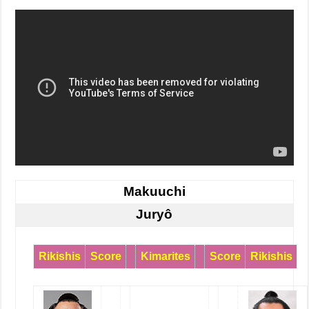
Makuuchi
Juryô
Rikishis
Score
Kimarites
Score
Rikishis