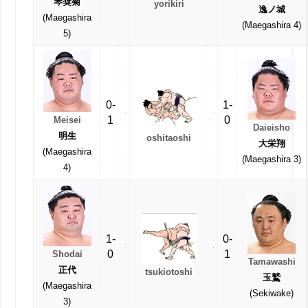
琴奨菊
yorikiri
逸ノ城
(Maegashira
(Maegashira 4)
5)
0-
1-
1
0
Meisei
Daieisho
明生
oshitaoshi
大栄翔
(Maegashira
(Maegashira 3)
4)
1-
0-
0
1
Shodai
Tamawashi
正代
tsukiotoshi
玉鷲
(Maegashira
(Sekiwake)
3)