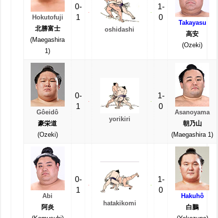
0-
1-
1
0
Hokutofuji
Takayasu
北勝富士
oshidashi
高安
(Maegashira
(Ozeki)
1)
0-
1-
1
0
Gôeidô
Asanoyama
yorikiri
豪栄道
朝乃山
(Ozeki)
(Maegashira 1)
0-
1-
1
0
Abi
Hakuhô
hatakikomi
阿炎
白鵬