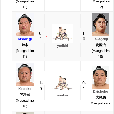
(Maegashira
(Maegashira
12)
12)
0-
1-
1
0
Nishikigi
Takagenji
錦木
貴源治
yorikiri
(Maegashira
(Maegashira
11)
10)
1-
0-
0
1
Kotoeko
Daishoho
琴恵光
yorikiri
大翔鵬
(Maegashira
(Maegashira 9)
10)