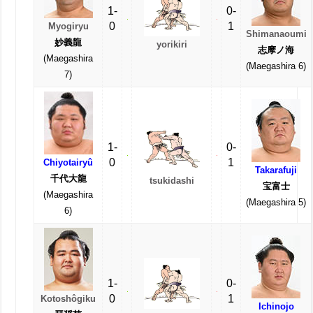
1-
0-
0
1
Myogiryu
Shimanaoumi
妙義龍
yorikiri
志摩ノ海
(Maegashira
(Maegashira 6)
7)
1-
0-
0
1
Chiyotairyû
Takarafuji
千代大龍
tsukidashi
宝富士
(Maegashira
(Maegashira 5)
6)
1-
0-
0
1
Kotoshôgiku
Ichinojo