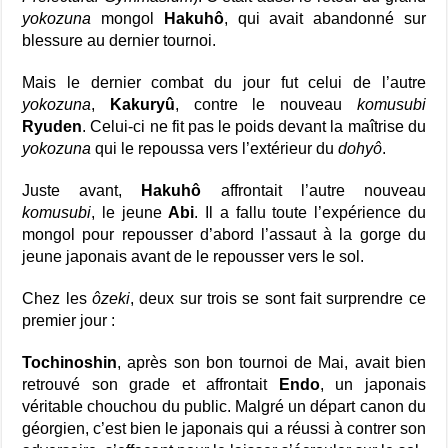
yokozuna
mongol
Hakuhô
, qui avait abandonné sur
blessure au dernier tournoi.
Mais le dernier combat du jour fut celui de l’autre
yokozuna
,
Kakuryû
, contre le nouveau
komusubi
Ryuden
. Celui-ci ne fit pas le poids devant la maîtrise du
yokozuna
qui le repoussa vers l’extérieur du
dohyô
.
Juste avant,
Hakuhô
affrontait l’autre nouveau
komusubi
, le jeune
Abi
. Il a fallu toute l’expérience du
mongol pour repousser d’abord l’assaut à la gorge du
jeune japonais avant de le repousser vers le sol.
Chez les
ôzeki
, deux sur trois se sont fait surprendre ce
premier jour :
Tochinoshin
, après son bon tournoi de Mai, avait bien
retrouvé son grade et affrontait
Endo
, un japonais
véritable chouchou du public. Malgré un départ canon du
géorgien, c’est bien le japonais qui a réussi à contrer son