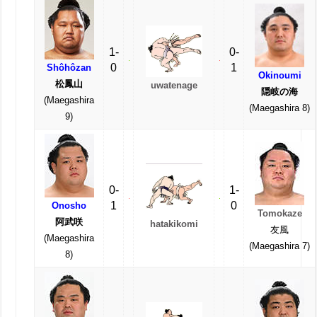
1-
0-
0
1
Shôhôzan
Okinoumi
松鳳山
uwatenage
隠岐の海
(Maegashira
(Maegashira 8)
9)
0-
1-
1
0
Onosho
Tomokaze
阿武咲
hatakikomi
友風
(Maegashira
(Maegashira 7)
8)