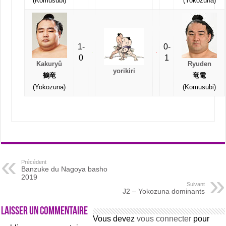
(Komusubi)
(Yokozuna)
1-
0-
0
1
Kakuryû
Ryuden
yorikiri
鶴竜
竜電
(Yokozuna)
(Komusubi)
Précédent
Banzuke du Nagoya basho
2019
Suivant
J2 – Yokozuna dominants
Laisser un commentaire
Vous devez
vous connecter
pour