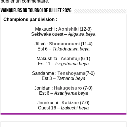
publier un commentaire.
Vainqueurs du tournoi de Juillet 2026
Champions par division :
Makuuchi :
Aonishiki
(12-3)
Sekiwake ouest –
Ajigawa beya
Jûryô :
Shonannoumi
(11-4)
Est 6 –
Takadagawa beya
Makushita :
Asahifuji
(6-1)
Est 11 –
Isegahama beya
Sandanme :
Tenshoyama
(7-0)
Est 3 –
Tamanoi beya
Jonidan :
Hakugetsuro
(7-0)
Est 6 –
Asahiyama beya
Jonokuchi :
Kakizoe
(7-0)
Ouest 16 –
Izakuchi beya