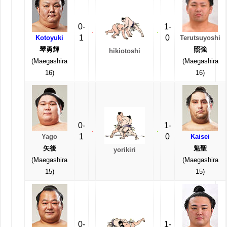
0-
1-
1
0
Kotoyuki
Terutsuyoshi
琴勇輝
照強
hikiotoshi
(Maegashira
(Maegashira
16)
16)
0-
1-
1
0
Yago
Kaisei
矢後
魁聖
yorikiri
(Maegashira
(Maegashira
15)
15)
0-
1-