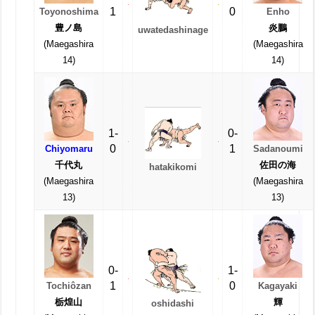
1
0
Toyonoshima
Enho
豊ノ島
炎鵬
uwatedashinage
(Maegashira
(Maegashira
14)
14)
1-
0-
0
1
Chiyomaru
Sadanoumi
千代丸
佐田の海
hatakikomi
(Maegashira
(Maegashira
13)
13)
0-
1-
1
0
Tochiôzan
Kagayaki
栃煌山
輝
oshidashi