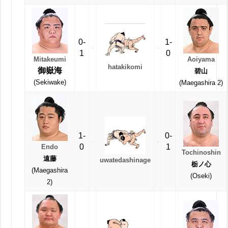
0-
1-
1
0
Mitakeumi
Aoiyama
hatakikomi
御嶽海
碧山
(Sekiwake)
(Maegashira 2)
1-
0-
0
1
Endo
Tochinoshin
遠藤
uwatedashinage
栃ノ心
(Maegashira
(Oseki)
2)