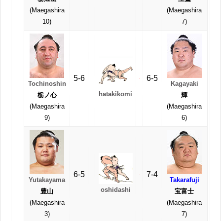
(Maegashira
(Maegashira
10)
7)
5-6
6-5
Tochinoshin
Kagayaki
hatakikomi
栃ノ心
輝
(Maegashira
(Maegashira
9)
6)
6-5
7-4
Yutakayama
Takarafuji
oshidashi
豊山
宝富士
(Maegashira
(Maegashira
3)
7)