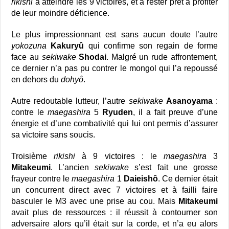
rikishi
à atteindre les 9 victoires, et à rester prêt à profiter
de leur moindre déficience.
Le plus impressionnant est sans aucun doute l’autre
yokozuna
Kakuryû
qui confirme son regain de forme
face au
sekiwake
Shodai
. Malgré un rude affrontement,
ce dernier n’a pas pu contrer le mongol qui l’a repoussé
en dehors du
dohyô
.
Autre redoutable lutteur, l’autre
sekiwake
Asanoyama
:
contre le
maegashira
5
Ryuden
, il a fait preuve d’une
énergie et d’une combativité qui lui ont permis d’assurer
sa victoire sans soucis.
Troisième
rikishi
à 9 victoires : le
maegashira
3
Mitakeumi
. L’ancien
sekiwake
s’est fait une grosse
frayeur contre le
maegashira
1
Daieishô
. Ce dernier était
un concurrent direct avec 7 victoires et à failli faire
basculer le M3 avec une prise au cou. Mais
Mitakeumi
avait plus de ressources : il réussit à contourner son
adversaire alors qu’il était sur la corde, et n’a eu alors