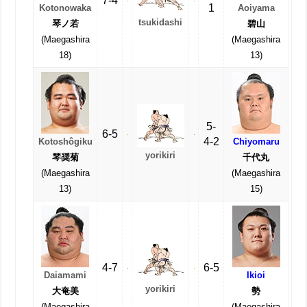
7-4
1
Kotonowaka
Aoiyama
tsukidashi
琴ノ若
碧山
(Maegashira
(Maegashira
18)
13)
5-
6-5
4-2
Kotoshôgiku
Chiyomaru
yorikiri
琴奨菊
千代丸
(Maegashira
(Maegashira
13)
15)
4-7
6-5
Daiamami
Ikioi
yorikiri
大奄美
勢
(Maegashira
(Maegashira