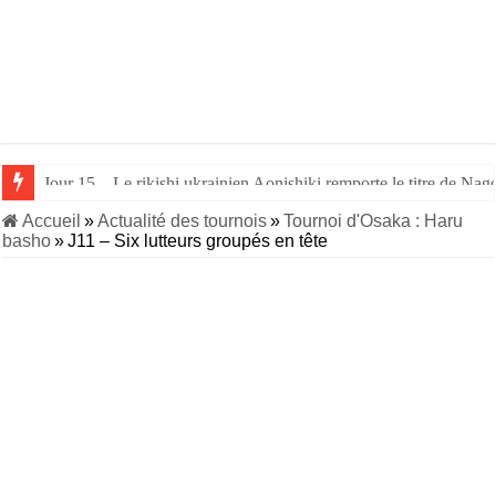
Jour 14 – Aonishiki triomphe de Takerufuji et se rapproche du tit
Accueil
»
Actualité des tournois
»
Tournoi d'Osaka : Haru
basho
»
J11 – Six lutteurs groupés en tête