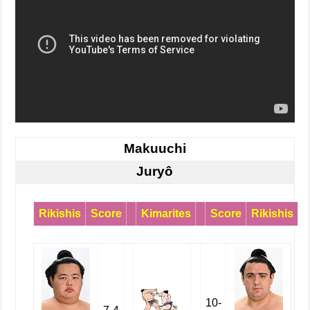
Makuuchi
Juryô
Rikishis
Score
Kimarites
Score
Rikishis
10-