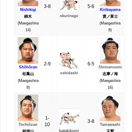
3-8
5-6
Nishikigi
Kiribayama
okurinage
錦木
貴ノ富士
(Maegashira
(Maegashira
14)
8)
2-9
6-5
Shôhôzan
Shimanoumi
oshidashi
松鳳山
志摩ノ海
(Maegashira
(Maegashira
8)
16)
1-
3-8
10
Tochiôzan
Tamawashi
hatakikomi
栃煌山
玉鷲