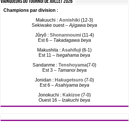
Vainqueurs du tournoi de Juillet 2026
Champions par division :
Makuuchi :
Aonishiki
(12-3)
Sekiwake ouest –
Ajigawa beya
Jûryô :
Shonannoumi
(11-4)
Est 6 –
Takadagawa beya
Makushita :
Asahifuji
(6-1)
Est 11 –
Isegahama beya
Sandanme :
Tenshoyama
(7-0)
Est 3 –
Tamanoi beya
Jonidan :
Hakugetsuro
(7-0)
Est 6 –
Asahiyama beya
Jonokuchi :
Kakizoe
(7-0)
Ouest 16 –
Izakuchi beya