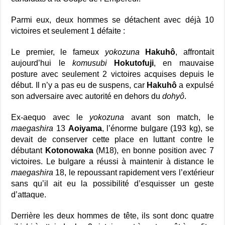
Parmi eux, deux hommes se détachent avec déjà 10
victoires et seulement 1 défaite :
Le premier, le fameux
yokozuna
Hakuhô
, affrontait
aujourd’hui le
komusubi
Hokutofuji
, en mauvaise
posture avec seulement 2 victoires acquises depuis le
début. Il n’y a pas eu de suspens, car
Hakuhô
a expulsé
son adversaire avec autorité en dehors du
dohyô
.
Ex-aequo avec le
yokozuna
avant son match, le
maegashira
13
Aoiyama
, l’énorme bulgare (193 kg), se
devait de conserver cette place en luttant contre le
débutant
Kotonowaka
(M18), en bonne position avec 7
victoires. Le bulgare a réussi à maintenir à distance le
maegashira
18, le repoussant rapidement vers l’extérieur
sans qu’il ait eu la possibilité d’esquisser un geste
d’attaque.
Derrière les deux hommes de tête, ils sont donc quatre