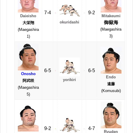
7-4
9-2
Daieisho
Mitakeumi
御嶽海
okuridashi
大栄翔
(Maegashira
(Maegashira
3)
1)
6-5
6-5
Onosho
Endo
yorikiri
阿武咲
遠藤
(Maegashira
(Komusubi)
5)
9-2
4-7
Ryuden