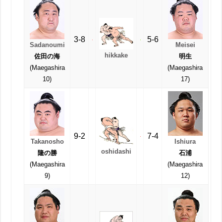
3-8
5-6
Sadanoumi
Meisei
hikkake
佐田の海
明生
(Maegashira
(Maegashira
10)
17)
9-2
7-4
Takanosho
Ishiura
oshidashi
隆の勝
石浦
(Maegashira
(Maegashira
9)
12)