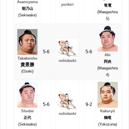
Asanoyama
yorikiri
竜電
朝乃山
(Maegashira
(Sekiwake)
5)
5-6
5-6
Abi
Takakeisho
oshidashi
阿炎
貴景勝
(Maegashira
(Ozeki)
4)
5-6
9-2
Shodai
Kakuryû
oshidashi
正代
鶴竜
(Sekiwake)
(Yokozuna)