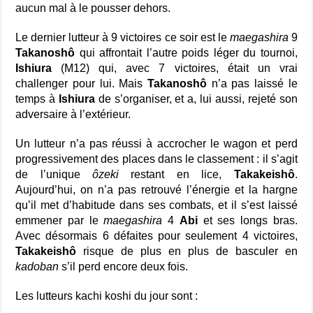
aucun mal à le pousser dehors.
Le dernier lutteur à 9 victoires ce soir est le
maegashira
9
Takanoshô
qui affrontait l’autre poids léger du tournoi,
Ishiura
(M12) qui, avec 7 victoires, était un vrai
challenger pour lui. Mais
Takanoshô
n’a pas laissé le
temps à
Ishiura
de s’organiser, et a, lui aussi, rejeté son
adversaire à l’extérieur.
Un lutteur n’a pas réussi à accrocher le wagon et perd
progressivement des places dans le classement : il s’agit
de l’unique
ôzeki
restant en lice,
Takakeishô
.
Aujourd’hui, on n’a pas retrouvé l’énergie et la hargne
qu’il met d’habitude dans ses combats, et il s’est laissé
emmener par le
maegashira
4
Abi
et ses longs bras.
Avec désormais 6 défaites pour seulement 4 victoires,
Takakeishô
risque de plus en plus de basculer en
kadoban
s’il perd encore deux fois.
Les lutteurs kachi koshi du jour sont :