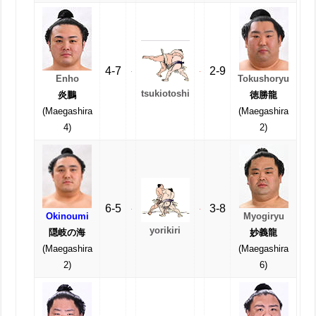
4-7
2-9
Enho
Tokushoryu
tsukiotoshi
炎鵬
徳勝龍
(Maegashira
(Maegashira
4)
2)
6-5
3-8
Okinoumi
Myogiryu
yorikiri
隠岐の海
妙義龍
(Maegashira
(Maegashira
2)
6)