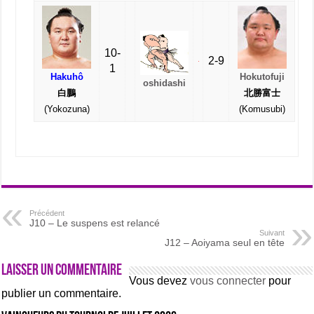
10-
2-9
1
Hakuhô
Hokutofuji
oshidashi
白鵬
北勝富士
(Yokozuna)
(Komusubi)
Précédent
J10 – Le suspens est relancé
Suivant
J12 – Aoiyama seul en tête
Laisser un commentaire
Vous devez
vous connecter
pour
publier un commentaire.