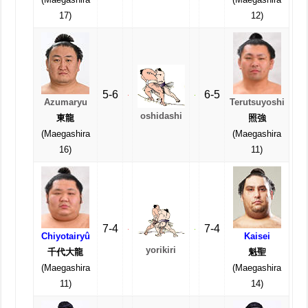
17)
12)
5-6
6-5
Azumaryu
Terutsuyoshi
oshidashi
東龍
照強
(Maegashira
(Maegashira
16)
11)
7-4
7-4
Chiyotairyû
Kaisei
yorikiri
千代大龍
魁聖
(Maegashira
(Maegashira
11)
14)