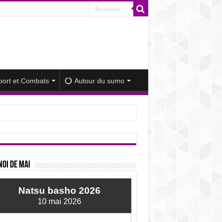
port et Combats
Autour du sumo
iminué
oi de mai
Natsu basho 2026
10 mai 2026