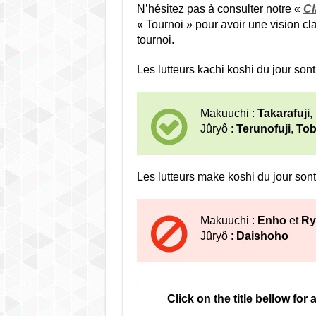
N’hésitez pas à consulter notre «
Cl
« Tournoi » pour avoir une vision cla
tournoi.
Les lutteurs kachi koshi du jour sont 
Makuuchi :
Takarafuji
,
Jûryô :
Terunofuji
,
Tob
Les lutteurs make koshi du jour sont
Makuuchi :
Enho
et
Ry
Jûryô :
Daishoho
Click on the title bellow for 