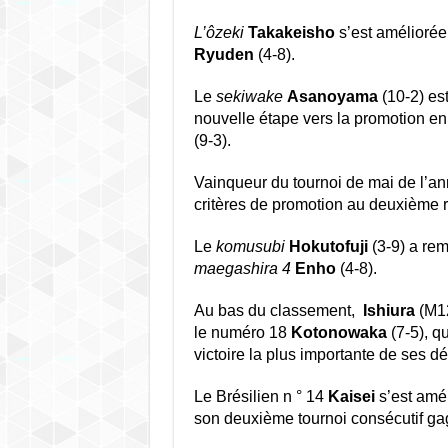
L’ôzeki
Takakeisho
s’est améliorée 
Ryuden
(4-8).
Le
sekiwake
Asanoyama
(10-2) est
nouvelle étape vers la promotion e
(9-3).
Vainqueur du tournoi de mai de l’a
critères de promotion au deuxième r
Le
komusubi
Hokutofuji
(3-9) a rem
maegashira 4
Enho
(4-8).
Au bas du classement,
Ishiura
(M12
le numéro 18
Kotonowaka
(7-5), qu
victoire la plus importante de ses dé
Le Brésilien n ° 14
Kaisei
s’est amél
son deuxième tournoi consécutif gagn