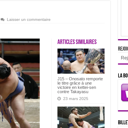
Laisser un commentaire
Articles similaires
Rejoi
Rej
La bo
J15 – Onosato remporte
le titre grâce à une
victoire en kettei-sen
contre Takayasu
23 mars 2025
Bille