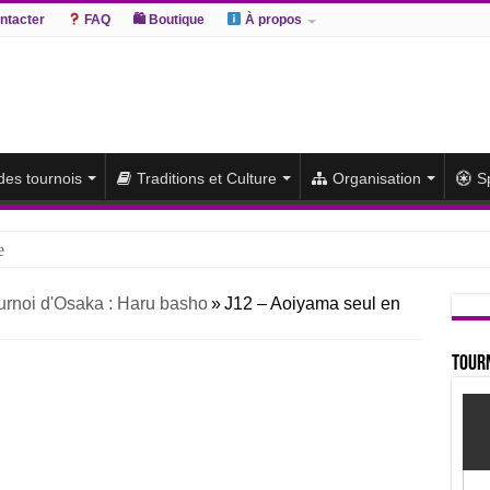
ntacter
FAQ
🛍 Boutique
À propos
 des tournois
Traditions et Culture
Organisation
S
e
hiki remporte un deuxième titre consécutif après un barrage
urnoi d'Osaka : Haru basho
»
J12 – Aoiyama seul en
sato et Atamifuji rejoint la tête
te du classement et poursuit sa série de victoires face à un Hoshoryu d
Tourn
du classement après les défaites d’Abi et d’Atamifuji