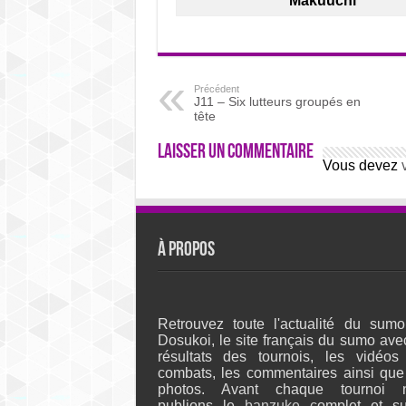
Makuuchi
Précédent
J11 – Six lutteurs groupés en
tête
Laisser un commentaire
Vous devez
À propos
Retrouvez toute l'actualité du sumo
Dosukoi, le site français du sumo ave
résultats des tournois, les vidéos
combats, les commentaires ainsi que
photos. Avant chaque tournoi 
publions le
banzuke c
omplet et su