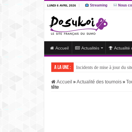
Streaming
Nous co
LUNDI 6 AVRIL 2026
Accueil
Actualités
Actualité
A la une :
Incidents de mise à jour du sit
J15 – L’ôzeki ukrainien Aonis
Accueil
»
Actualité des tournois
»
To
tête
J14 – Aonishiki dominé par Ono
J13 – Aonishiki conserve la tê
J12 – Aonishiki prend la tête 