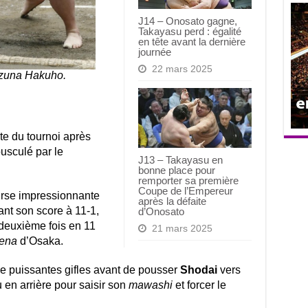
J14 – Onosato gagne,
Takayasu perd : égalité
en tête avant la dernière
journée
22 mars 2025
ozuna Hakuho.
ête du tournoi après
usculé par le
J13 – Takayasu en
bonne place pour
remporter sa première
Coupe de l’Empereur
urse impressionnante
après la défaite
ant son score à 11-1,
d’Onosato
 deuxième fois en 11
21 mars 2025
rena
d’Osaka.
de puissantes gifles avant de pousser
Shodai
vers
 en arrière pour saisir son
mawashi
et forcer le