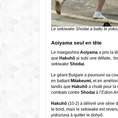
Le sekiwake Shodai a battu le yok
Aoiyama seul en tête
Le
maegashira
Aoiyama
a pris la t
que
Hakuhô
ai subi une défaite, bo
sekiwake
Shodai
.
Le géant Bulgare a poursuivi sa co
en battant
Mitakeumi,
et en amélior
tandis que
Hakuhô
a chuté pour la
combats contre
Shodai
à l’
Edion A
Hakuhô
(10-2) a délivré une série 
le bord, mais le
sekiwake
est revenu
yokozuna
à quitter le
dohyô.