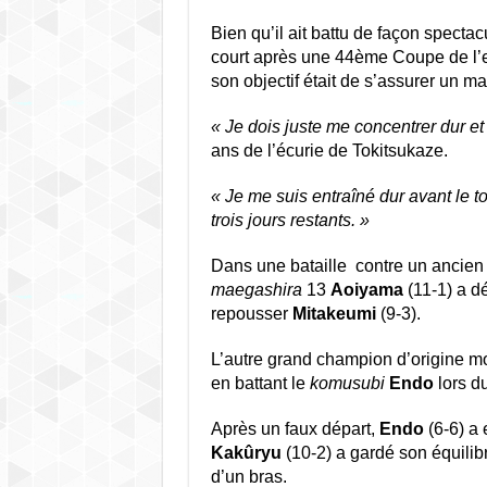
Bien qu’il ait battu de façon specta
court après une 44ème Coupe de l’
son objectif était de s’assurer un m
« Je dois juste me concentrer dur et 
ans de l’écurie de Tokitsukaze.
« Je me suis entraîné dur avant le t
trois jours restants. »
Dans une bataille contre un ancie
maegashira
13
Aoiyama
(11-1) a dé
repousser
Mitakeumi
(9-3).
L’autre grand champion d’origine 
en battant le
komusubi
Endo
lors du
Après un faux départ,
Endo
(6-6) a 
Kakûryu
(10-2) a gardé son équilib
d’un bras.