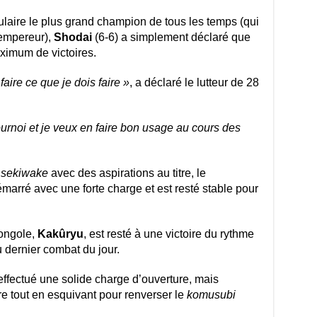
culaire le plus grand champion de tous les temps (qui
empereur),
Shodai
(6-6) a simplement déclaré que
aximum de victoires.
faire ce que je dois faire »
, a déclaré le lutteur de 28
ournoi et je veux en faire bon usage au cours des
n
sekiwake
avec des aspirations au titre, le
marré avec une forte charge et est resté stable pour
mongole,
Kakûryu
, est resté à une victoire du rythme
 dernier combat du jour.
effectué une solide charge d’ouverture, mais
re tout en esquivant pour renverser le
komusubi