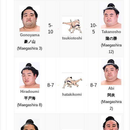
5-
10-
10
5
Takanosho
Gonoyama
tsukiotoshi
隆の勝
豪ノ山
(Maegashira
(Maegashira 3)
12)
8-7
8-7
Abi
Hiradoumi
hatakikomi
阿炎
平戸海
(Maegashira
(Maegashira 8)
2)