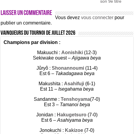
son 9e titre
Laisser un commentaire
Vous devez
vous connecter
pour
publier un commentaire.
Vainqueurs du tournoi de Juillet 2026
Champions par division :
Makuuchi :
Aonishiki
(12-3)
Sekiwake ouest –
Ajigawa beya
Jûryô :
Shonannoumi
(11-4)
Est 6 –
Takadagawa beya
Makushita :
Asahifuji
(6-1)
Est 11 –
Isegahama beya
Sandanme :
Tenshoyama
(7-0)
Est 3 –
Tamanoi beya
Jonidan :
Hakugetsuro
(7-0)
Est 6 –
Asahiyama beya
Jonokuchi :
Kakizoe
(7-0)