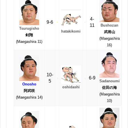
4-
9-6
11
Bushozan
Tsurugisho
hatakikomi
武将山
剣翔
(Maegashira
(Maegashira 11)
16)
10-
6-9
5
Sadanoumi
Onosho
oshidashi
佐田の海
阿武咲
(Maegashira
(Maegashira 14)
10)