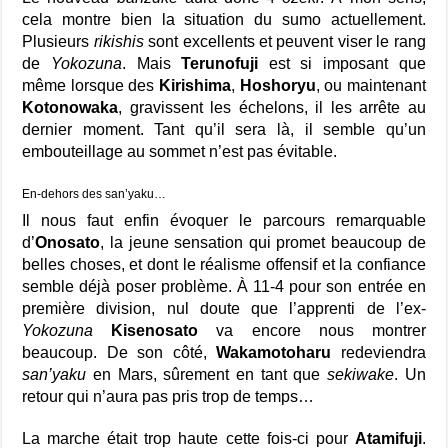
cela montre bien la situation du sumo actuellement.
Plusieurs
rikishis
sont excellents et peuvent viser le rang
de
Yokozuna
. Mais
Terunofuji
est si imposant que
même lorsque des
Kirishima
,
Hoshoryu
, ou maintenant
Kotonowaka
, gravissent les échelons, il les arrête au
dernier moment. Tant qu’il sera là, il semble qu’un
embouteillage au sommet n’est pas évitable.
En-dehors des san’yaku…
Il nous faut enfin évoquer le parcours remarquable
d’
Onosato
, la jeune sensation qui promet beaucoup de
belles choses, et dont le réalisme offensif et la confiance
semble déjà poser problème. À 11-4 pour son entrée en
première division, nul doute que l’apprenti de l’ex-
Yokozuna
Kisenosato
va encore nous montrer
beaucoup. De son côté,
Wakamotoharu
redeviendra
san’yaku
en Mars, sûrement en tant que
sekiwake
. Un
retour qui n’aura pas pris trop de temps…
La marche était trop haute cette fois-ci pour
Atamifuji
.