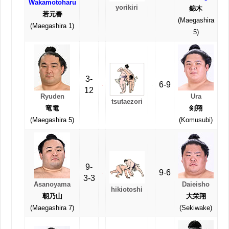
Wakamotoharu
yorikiri
錦木
若元春
(Maegashira
(Maegashira 1)
5)
3-
6-9
12
Ryuden
Ura
tsutaezori
竜電
剣翔
(Maegashira 5)
(Komusubi)
9-
9-6
3-3
Asanoyama
Daieisho
hikiotoshi
朝乃山
大栄翔
(Maegashira 7)
(Sekiwake)