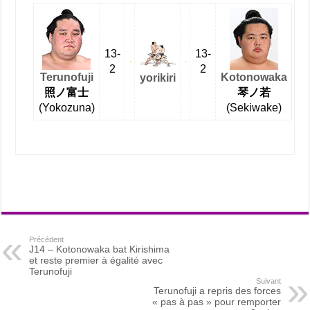
13-
13-
2
2
Terunofuji
Kotonowaka
yorikiri
照ノ富士
琴ノ若
(Yokozuna)
(Sekiwake)
Précédent
J14 – Kotonowaka bat Kirishima
et reste premier à égalité avec
Terunofuji
Suivant
Terunofuji a repris des forces
« pas à pas » pour remporter