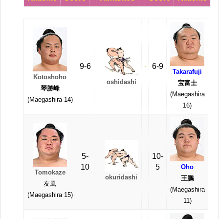
9-6
6-9
Takarafuji
Kotoshoho
oshidashi
宝富士
琴勝峰
(Maegashira
(Maegashira 14)
16)
5-
10-
10
5
Oho
Tomokaze
okuridashi
王鵬
友風
(Maegashira
(Maegashira 15)
11)