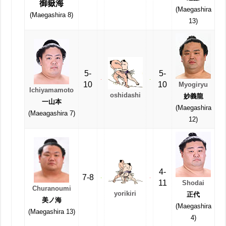
御嶽海
(Maegashira
(Maegashira 8)
13)
5-
5-
10
10
Myogiryu
Ichiyamamoto
oshidashi
妙義龍
一山本
(Maegashira
(Maeagashira 7)
12)
4-
7-8
11
Shodai
Churanoumi
yorikiri
正代
美ノ海
(Maegashira
(Maegashira 13)
4)