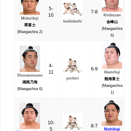
5-
7-8
10
Kinbozan
Midorifuji
tsukidashi
金峰山
翠富士
(Maegashira
(Maegashira 2)
6)
4-
6-9
11
Atamifuji
Shonannoumi
yorikiri
熱海富士
湘南乃海
(Maegashira
(Maegashira 6)
1)
10-
8-7
5
Nishikigi