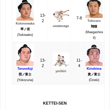
13-
7-8
2
Tobizaru
Kotonowaka
uwatenage
翔猿
琴ノ若
(Maegashira
(Sekiwake)
4)
13-
11-
2
4
Terunofuji
Kirishima
yorikiri
照ノ富士
貴ノ富士
(Yokozuna)
(Ozeki)
KETTEI-SEN