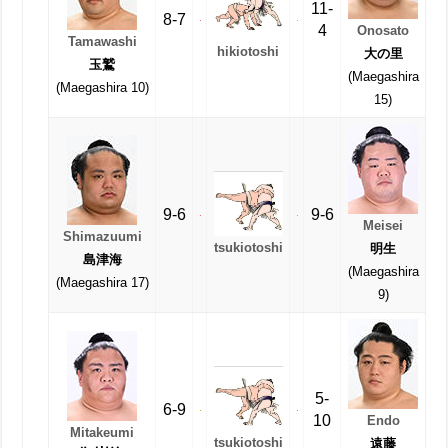
11-
8-7
4
Onosato
Tamawashi
hikiotoshi
大の里
玉鷲
(Maegashira
(Maegashira 10)
15)
9-6
9-6
Meisei
Shimazuumi
tsukiotoshi
明生
島津海
(Maegashira
(Maegashira 17)
9)
5-
6-9
10
Endo
Mitakeumi
tsukiotoshi
遠藤