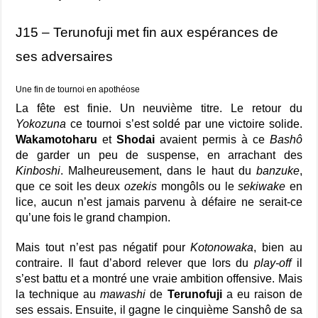
J15 – Terunofuji met fin aux espérances de
ses adversaires
Une fin de tournoi en apothéose
La fête est finie. Un neuvième titre. Le retour du
Yokozuna
ce tournoi s’est soldé par une victoire solide.
Wakamotoharu
et
Shodai
avaient permis à ce
Bashô
de garder un peu de suspense, en arrachant des
Kinboshi
. Malheureusement, dans le haut du
banzuke
,
que ce soit les deux
ozekis
mongôls ou le
sekiwake
en
lice, aucun n’est jamais parvenu à défaire ne serait-ce
qu’une fois le grand champion.
Mais tout n’est pas négatif pour
Kotonowaka
, bien au
contraire. Il faut d’abord relever que lors du
play-off
il
s’est battu et a montré une vraie ambition offensive. Mais
la technique au
mawashi
de
Terunofuji
a eu raison de
ses essais. Ensuite, il gagne le cinquième Sanshô de sa