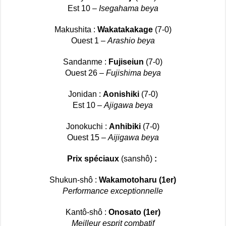
Est 10 –
Isegahama beya
Makushita :
Wakatakakage
(7-0)
Ouest 1 –
Arashio beya
Sandanme :
Fujiseiun
(7-0)
Ouest 26 –
Fujishima beya
Jonidan :
Aonishiki
(7-0)
Est 10 –
Ajigawa beya
Jonokuchi :
Anhibiki
(7-0)
Ouest 15 –
Aijigawa beya
Prix spéciaux
(sanshô)
:
Shukun-shô :
Wakamotoharu (1er)
Performance exceptionnelle
Kantô-shô :
Onosato (1er)
Meilleur esprit combatif