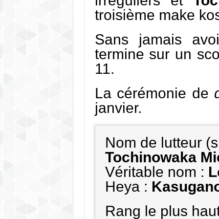
irréguliers et
Toc
troisième make kos
Sans jamais avoi
termine sur un sco
11.
La cérémonie de
janvier.
Nom de lutteur (s
Tochinowaka Mi
Véritable nom :
L
Heya :
Kasugano
Rang le plus haut 