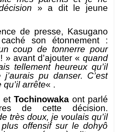
décision
» a dit le jeune
rence de presse, Kasugano
 caché son étonnement :
un coup de tonnerre pour
s
! » avant d’ajouter «
quand
étais tellement heureux qu’il
 j’aurais pu danser. C’est
u’il arrête
« .
 et
Tochinowaka
ont parlé
es de cette décision.
e très doux, je voulais qu’il
plus offensif sur le dohyô