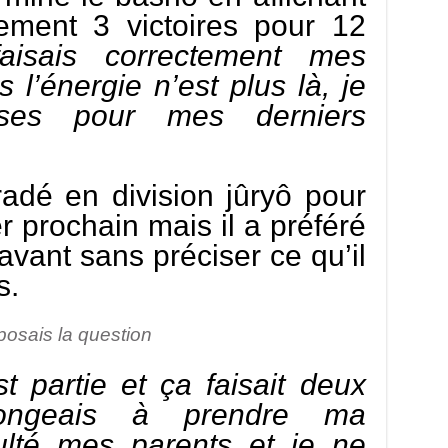
ement 3 victoires pour 12
aisais correctement mes
 l’énergie n’est plus là, je
uses pour mes derniers
ogradé en division jûryô pour
er prochain mais il a préféré
 avant sans préciser ce qu’il
s.
posais la question
t partie et ça faisait deux
ngeais à prendre ma
sulté mes parents et je ne