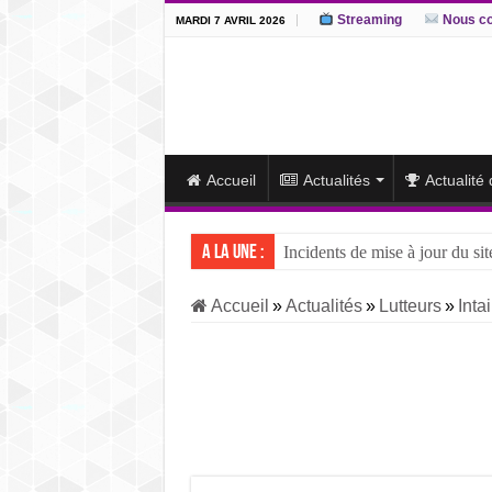
Streaming
Nous co
MARDI 7 AVRIL 2026
Accueil
Actualités
Actualité
A la une :
Incidents de mise à jour du sit
J15 – L’ôzeki ukrainien Aonis
Accueil
»
Actualités
»
Lutteurs
»
Intai
J14 – Aonishiki dominé par Ono
J13 – Aonishiki conserve la tê
J12 – Aonishiki prend la tête 