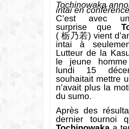
Tochinowaka anno
intai en conférenc
C’est avec u
surprise que
T
( 栃乃若) vient d’a
intai à seuleme
Lutteur de la Kas
le jeune homme
lundi 15 décem
souhaitait mettre u
n’avait plus la mot
du sumo.
Après des résulta
dernier tournoi 
Tochinowaka
a te