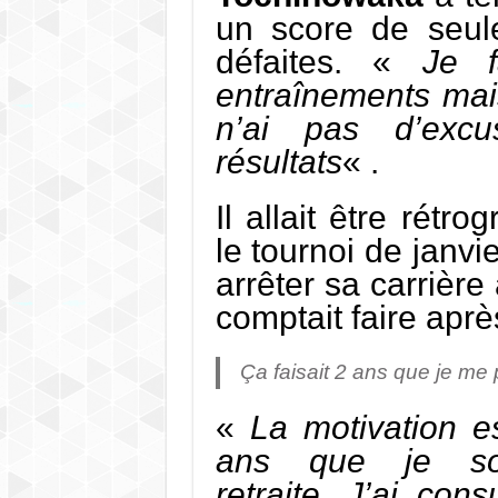
un score de seul
défaites. «
Je f
entraînements mais
n’ai pas d’exc
résultats
« .
Il allait être rétr
le tournoi de janvi
arrêter sa carrière
comptait faire aprè
Ça faisait 2 ans que je me 
«
La motivation es
ans que je so
retraite. J’ai con