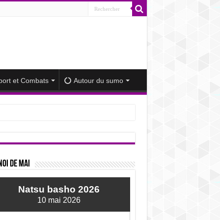
port et Combats
Autour du sumo
iminué
oi de mai
Natsu basho 2026
10 mai 2026