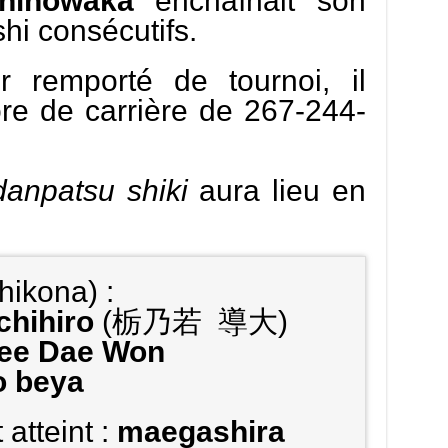
hinowaka
enchaînait son
hi consécutifs.
r remporté de tournoi, il
re de carrière de 267-244-
danpatsu shiki
aura lieu en
hikona) :
chihiro
(栃乃若 導大)
ee Dae Won
 beya
atteint :
maegashira