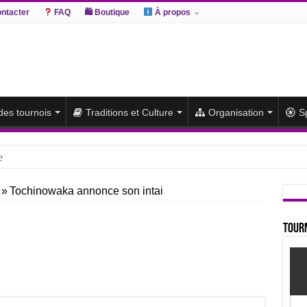
ntacter
FAQ
🛍 Boutique
À propos
 des tournois
Traditions et Culture
Organisation
S
e
hiki remporte un deuxième titre consécutif après un barrage
»
Tochinowaka annonce son intai
sato et Atamifuji rejoint la tête
te du classement et poursuit sa série de victoires face à un Hoshoryu d
Tourn
du classement après les défaites d’Abi et d’Atamifuji