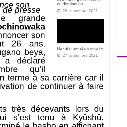
nce son
de domination
e de presse
28 septembre 2021
ne grande
ochinowaka
nnoncer son
nt 26 ans.
Hakuho prend sa retraite
ugano beya,
27 septembre 2021
 a déclaré
bre qu’il
n terme à sa carrière car il
ivation de continuer à faire
ts très décevants lors du
qui s’est tenu à Kyûshû,
rminé le basho en affichant