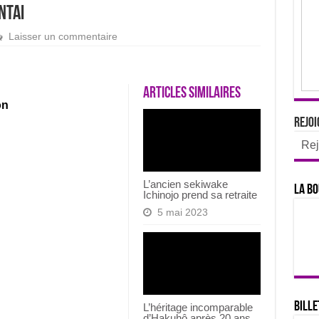
ntai
Laisser un commentaire
Articles similaires
on
Rejoi
Rej
L’ancien sekiwake
La bo
Ichinojo prend sa retraite
5 mai 2023
Bille
L’héritage incomparable
d’Hakuhô après 20 ans