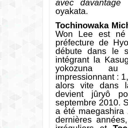
avec davantage
oyakata.
Tochinowaka Mich
Won Lee est né 
préfecture de Hyo
débute dans le 
intégrant la Kasu
yokozuna au 
impressionnant : 1
alors vite dans 
devient jûryô p
septembre 2010. So
a été maegashira
dernières années, 