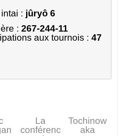
intai :
jûryô 6
ière :
267-244-11
pations aux tournois :
47
c
La
Tochinow
gan
conférenc
aka