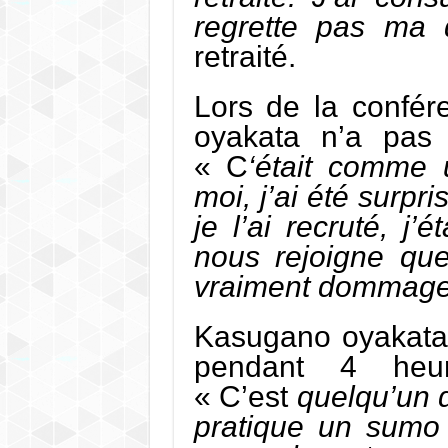
regrette pas ma 
retraité.
Lors de la confé
oyakata n’a pas
« C
‘était comme 
moi, j’ai été surpri
je l’ai recruté, j’
nous rejoigne que
vraiment dommage q
Kasugano oyakata
pendant 4 heur
« C’est
quelqu’un d
pratique un sumo 