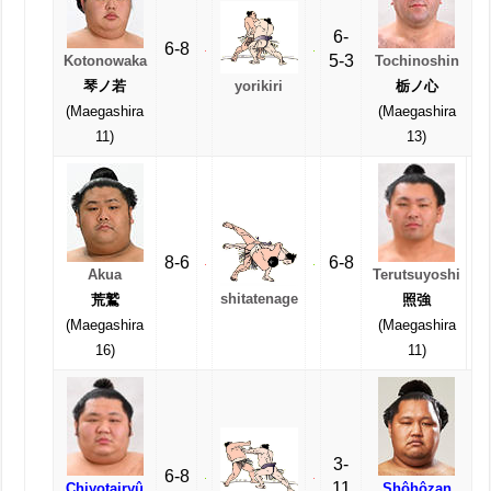
6-
6-8
5-3
Kotonowaka
Tochinoshin
yorikiri
琴ノ若
栃ノ心
(Maegashira
(Maegashira
11)
13)
8-6
6-8
Akua
Terutsuyoshi
shitatenage
荒鷲
照強
(Maegashira
(Maegashira
16)
11)
3-
6-8
11
Chiyotairyû
Shôhôzan