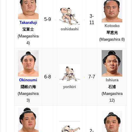
3-
5-9
11
Takarafuji
Kotoeko
oshidashi
宝富士
琴恵光
(Maegashira
(Maegashira 8)
4)
6-8
7-7
Okinoumi
Ishiura
yorikiri
隠岐の海
石浦
(Maegashira
(Maegashira
3)
12)
2-