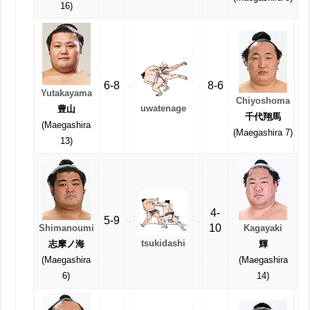
16)
6-8
8-6
Yutakayama
Chiyoshoma
uwatenage
豊山
千代翔馬
(Maegashira
(Maegashira 7)
13)
4-
5-9
10
Shimanoumi
Kagayaki
tsukidashi
志摩ノ海
輝
(Maegashira
(Maegashira
6)
14)