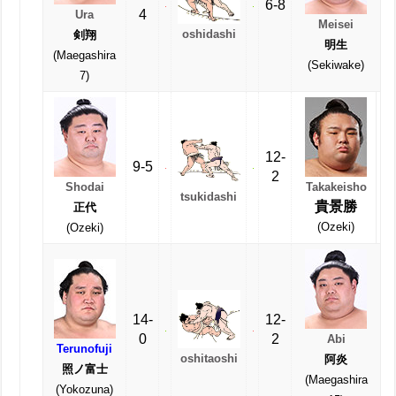
6-8
4
Ura
Meisei
oshidashi
剣翔
明生
(Maegashira
(Sekiwake)
7)
12-
9-5
2
Shodai
Takakeisho
tsukidashi
貴景勝
正代
(Ozeki)
(Ozeki)
14-
12-
0
2
Abi
Terunofuji
oshitaoshi
阿炎
照ノ富士
(Maegashira
(Yokozuna)