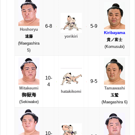
6-8
5-9
Hoshoryu
Kiribayama
yorikiri
遠藤
貴ノ富士
(Maegashira
(Komusubi)
5)
10-
9-5
4
Mitakeumi
Tamawashi
hatakikomi
御嶽海
玉鷲
(Sekiwake)
(Maegashira 6)
10-