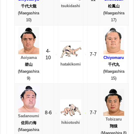
tsukidashi
千代大龍
松鳳山
(Maegashira
(Maegashira
10)
17)
4-
7-7
10
Aoiyama
Chiyomaru
hatakikomi
碧山
千代丸
(Maegashira
(Maegashira
9)
15)
8-6
7-7
Sadanoumi
Tobizaru
hikiotoshi
佐田の海
翔猿
(Maegashira
(Maegashira 8)