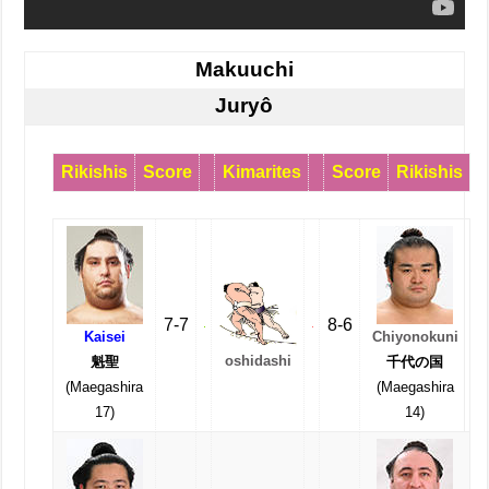
Makuuchi
Juryô
Rikishis
Score
Kimarites
Score
Rikishis
7-7
8-6
Kaisei
Chiyonokuni
oshidashi
魁聖
千代の国
(Maegashira
(Maegashira
17)
14)