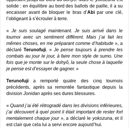
solide : en équilibre au bord des ballots de paille, il a su
encaisser avant de bloquer le bras d’
Abi
par une clé,
l’obligeant à s’écrouler à terre.
«
Je suis soulagé maintenant. Je suis arrivé dans le
tournoi avec un sentiment différent. Mais j’ai fait les
mêmes choses, en me préparant comme d’habitude
», a
déclaré
Terunofuji
. «
Je pense toujours à prendre les
combats au jour le jour, à faire mon style de sumo. Une
fois que je monte sur le dohyô, la seule chose à laquelle
je pense est d’essayer de gagner.
»
Terunofuji
a remporté quatre des cinq tournois
précédents, après sa remontée fantastique depuis la
division
Jonidan
après ses dures blessures.
«
Quand j’ai été rétrogradé dans les divisions inférieures,
j’ai découvert à quel point il était important de rester fort
mentalement chaque jour
», a déclaré le
yokozuna
, et il
est clair que cela lui a servi encore aujourd’hui.