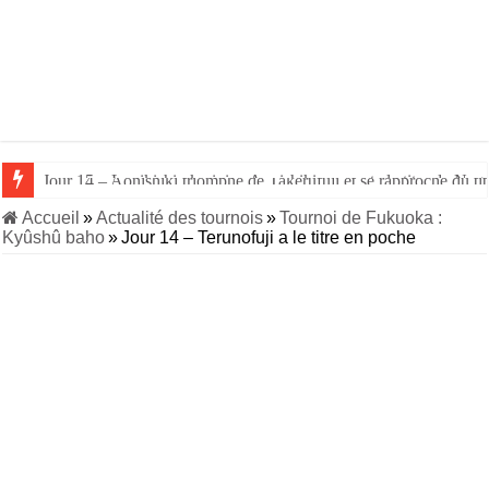
Jour 14 – Aonishiki triomphe de Takerufuji et se rapproche du tit
Accueil
»
Actualité des tournois
»
Tournoi de Fukuoka :
Kyûshû baho
»
Jour 14 – Terunofuji a le titre en poche