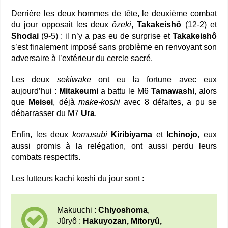
Derrière les deux hommes de tête, le deuxième combat
du jour opposait les deux
ôzeki
,
Takakeishô
(12-2) et
Shodai
(9-5) : il n’y a pas eu de surprise et
Takakeishô
s’est finalement imposé sans problème en renvoyant son
adversaire à l’extérieur du cercle sacré.
Les deux
sekiwake
ont eu la fortune avec eux
aujourd’hui :
Mitakeumi
a battu le M6
Tamawashi
, alors
que
Meisei
, déjà
make-koshi
avec 8 défaites, a pu se
débarrasser du M7
Ura
.
Enfin, les deux
komusubi
Kiribiyama
et
Ichinojo
, eux
aussi promis à la relégation, ont aussi perdu leurs
combats respectifs.
Les lutteurs kachi koshi du jour sont :
Makuuchi :
Chiyoshoma
,
Jûryô :
Hakuyozan,
Mitoryû,