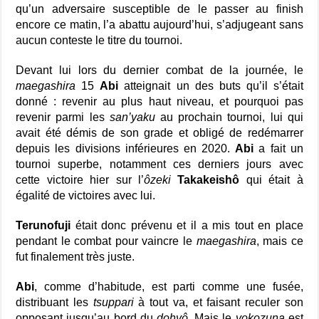
qu’un adversaire susceptible de le passer au finish
encore ce matin, l’a abattu aujourd’hui, s’adjugeant sans
aucun conteste le titre du tournoi.
Devant lui lors du dernier combat de la journée, le
maegashira
15
Abi
atteignait un des buts qu’il s’était
donné : revenir au plus haut niveau, et pourquoi pas
revenir parmi les
san’yaku
au prochain tournoi, lui qui
avait été démis de son grade et obligé de redémarrer
depuis les divisions inférieures en 2020.
Abi
a fait un
tournoi superbe, notamment ces derniers jours avec
cette victoire hier sur l’
ôzeki
Takakeishô
qui était à
égalité de victoires avec lui.
Terunofuji
était donc prévenu et il a mis tout en place
pendant le combat pour vaincre le
maegashira
, mais ce
fut finalement très juste.
Abi
, comme d’habitude, est parti comme une fusée,
distribuant les
tsuppari
à tout va, et faisant reculer son
opposant jusqu’au bord du
dohyô
. Mais le
yokozuna
est