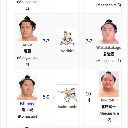
(Maegashira
(Maegashira 5)
1)
7-7
7-7
Endo
Wakatakakage
yorikiri
遠藤
若隆景
(Maegashira
(Maegashira 1)
4)
10-
5-9
4
Hokutofuji
Ichinojo
tsukiotoshi
北勝富士
逸ノ城
(Maegashira
(Komusubi)
12)