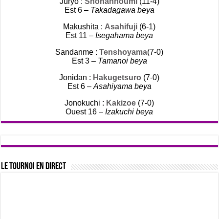
Jûryô :
Shonannoumi
(11-4)
Est 6 –
Takadagawa beya
Makushita :
Asahifuji
(6-1)
Est 11 –
Isegahama beya
Sandanme :
Tenshoyama
(7-0)
Est 3 –
Tamanoi beya
Jonidan :
Hakugetsuro
(7-0)
Est 6 –
Asahiyama beya
Jonokuchi :
Kakizoe
(7-0)
Ouest 16 –
Izakuchi beya
Le tournoi en direct