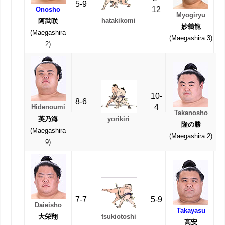
5-9
12
Onosho
Myogiryu
hatakikomi
阿武咲
妙義龍
(Maegashira
(Maegashira 3)
2)
10-
8-6
4
Hidenoumi
Takanosho
yorikiri
英乃海
隆の勝
(Maegashira
(Maegashira 2)
9)
7-7
5-9
Daieisho
Takayasu
tsukiotoshi
大栄翔
高安