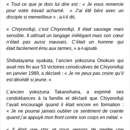
«
Tout ce que je dois lui dire est : « Je vous remercie
pour votre travail acharné. » J’ai été béni avec un
disciple si merveilleux
« , a-t-il dit.
«
Chiyonofuji, c’est Chiyonofuji. Il était sauvage mais
sensible. Il utilisait un langage inélégant mais son cœur
n’était pas aussi mauvais. C’était un homme qui
était facilement ému aux larmes
, » a-t-ajouté.
Shibatayama oyakata, l’ancien yokozuna Onokuni qui
avait mis fin aux 53 victoires consécutives de Chiyonofuji
en janvier 1989, a déclaré : «
Je ne peux pas croire qu’il
est décédé si jeune
. »
L’ancien yokozuna Takanohana, a exprimé ses
condoléances à la famille et déclaré que Chiyonofuji
l’avait encouragé quand il était encore en formation :
«
Je ne pourrai jamais oublier ce sentiment de crainte
quand j’ai appuyé mon front contre son corps en métal
. »
«
Il était une star, et nous venons de perdre une