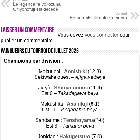
Le légendaire yokozuna
Chiyonofuji est décédé
Suivant
Homarenishiki quitte le sumo
Laisser un commentaire
Vous devez
vous connecter
pour
publier un commentaire.
Vainqueurs du tournoi de Juillet 2026
Champions par division :
Makuuchi :
Aonishiki
(12-3)
Sekiwake ouest –
Ajigawa beya
Jûryô :
Shonannoumi
(11-4)
Est 6 –
Takadagawa beya
Makushita :
Asahifuji
(6-1)
Est 11 –
Isegahama beya
Sandanme :
Tenshoyama
(7-0)
Est 3 –
Tamanoi beya
Jonidan :
Hakugetsuro
(7-0)