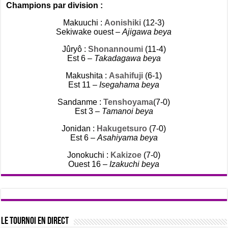
Champions par division :
Makuuchi :
Aonishiki
(12-3)
Sekiwake ouest –
Ajigawa beya
Jûryô :
Shonannoumi
(11-4)
Est 6 –
Takadagawa beya
Makushita :
Asahifuji
(6-1)
Est 11 –
Isegahama beya
Sandanme :
Tenshoyama
(7-0)
Est 3 –
Tamanoi beya
Jonidan :
Hakugetsuro
(7-0)
Est 6 –
Asahiyama beya
Jonokuchi :
Kakizoe
(7-0)
Ouest 16 –
Izakuchi beya
Le tournoi en direct