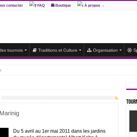
us contacter
FAQ
🛍 Boutique
À propos
 des tournois
Traditions et Culture
Organisation
S
e
hiki remporte un deuxième titre consécutif après un barrage
sato et Atamifuji rejoint la tête
te du classement et poursuit sa série de victoires face à un Hoshoryu d
Tourn
du classement après les défaites d’Abi et d’Atamifuji
Marinig
Du 5 avril au 1er mai 2011 dans les jardins