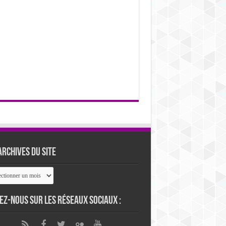
archives du site
ives
ez-nous sur les réseaux sociaux :