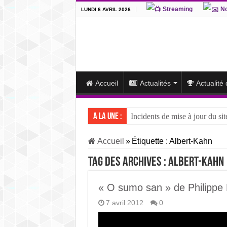
Streaming
No
LUNDI 6 AVRIL 2026
Accueil
Actualités
Actualité
A la une :
Incidents de mise à jour du sit
J15 – L’ôzeki ukrainien Aonis
Accueil
»
Étiquette :
Albert-Kahn
J14 – Aonishiki dominé par Ono
Tag des archives :
Albert-Kahn
J13 – Aonishiki conserve la tê
J12 – Aonishiki prend la tête 
« O sumo san » de Philippe 
7 avril 2012
0