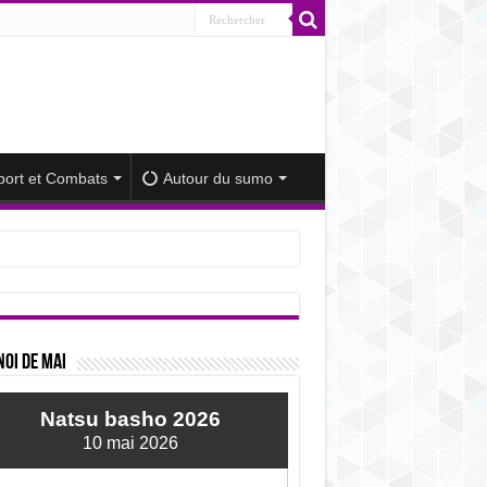
port et Combats
Autour du sumo
iminué
oi de mai
Natsu basho 2026
10 mai 2026