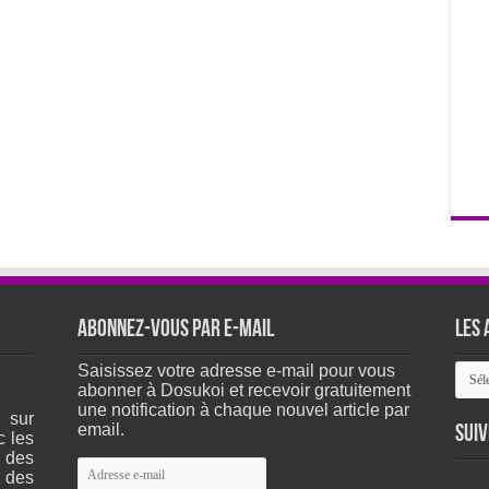
Abonnez-vous par e-mail
Les 
Les
Saisissez votre adresse e-mail pour vous
arch
abonner à Dosukoi et recevoir gratuitement
du
une notification à chaque nouvel article par
 sur
site
email.
Suiv
c les
 des
Adresse
 des
e-