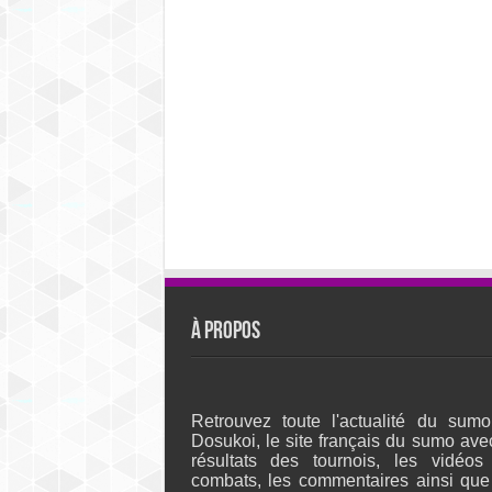
À propos
Retrouvez toute l'actualité du sumo
Dosukoi, le site français du sumo ave
résultats des tournois, les vidéos
combats, les commentaires ainsi que