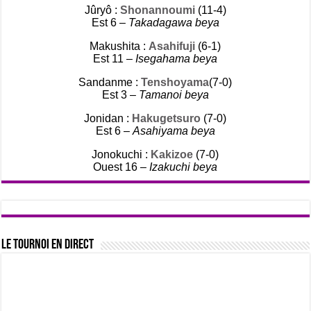
Jûryô :
Shonannoumi
(11-4)
Est 6 –
Takadagawa beya
Makushita :
Asahifuji
(6-1)
Est 11 –
Isegahama beya
Sandanme :
Tenshoyama
(7-0)
Est 3 –
Tamanoi beya
Jonidan :
Hakugetsuro
(7-0)
Est 6 –
Asahiyama beya
Jonokuchi :
Kakizoe
(7-0)
Ouest 16 –
Izakuchi beya
Le tournoi en direct