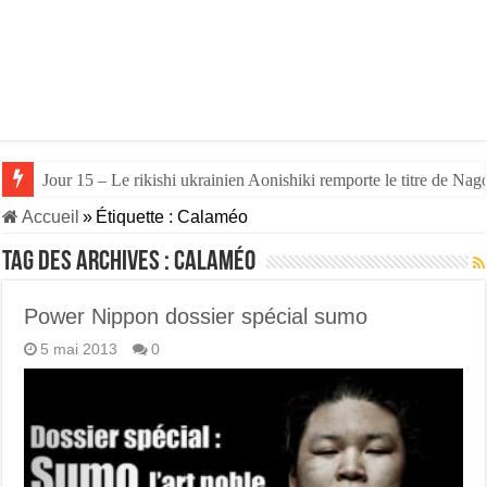
Jour 15 – Le rikishi ukrainien Aonishiki remporte le titre de Nago
Jour 14 – Aonishiki triomphe de Takerufuji et se rapproche du tit
Accueil
»
Étiquette :
Calaméo
Tag des archives :
Calaméo
Power Nippon dossier spécial sumo
5 mai 2013
0