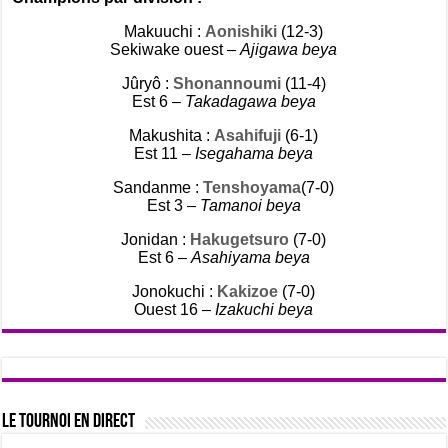
Makuuchi :
Aonishiki
(12-3)
Sekiwake ouest –
Ajigawa beya
Jûryô :
Shonannoumi
(11-4)
Est 6 –
Takadagawa beya
Makushita :
Asahifuji
(6-1)
Est 11 –
Isegahama beya
Sandanme :
Tenshoyama
(7-0)
Est 3 –
Tamanoi beya
Jonidan :
Hakugetsuro
(7-0)
Est 6 –
Asahiyama beya
Jonokuchi :
Kakizoe
(7-0)
Ouest 16 –
Izakuchi beya
Le tournoi en direct