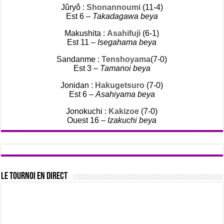
Jûryô :
Shonannoumi
(11-4)
Est 6 –
Takadagawa beya
Makushita :
Asahifuji
(6-1)
Est 11 –
Isegahama beya
Sandanme :
Tenshoyama
(7-0)
Est 3 –
Tamanoi beya
Jonidan :
Hakugetsuro
(7-0)
Est 6 –
Asahiyama beya
Jonokuchi :
Kakizoe
(7-0)
Ouest 16 –
Izakuchi beya
Le tournoi en direct