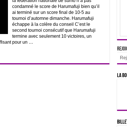
la fédération nationale de sumo n’a pas
condamné le score de Harumafuji bien qu’il
ai terminé sur un score final de 10-5 au
tournoi d’automne dimanche. Harumafuji
échappe à la colère du conseil C’est le
second tournoi consécutif que Harumafuji
termine avec seulement 10 victoires, un
ffisant pour un …
Rejoi
Rej
La bo
Bille