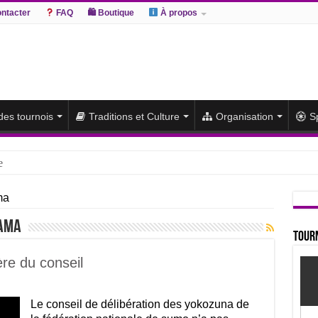
ntacter
FAQ
🛍 Boutique
À propos
 des tournois
Traditions et Culture
Organisation
S
e
hiki remporte un deuxième titre consécutif après un barrage
ma
sato et Atamifuji rejoint la tête
yama
te du classement et poursuit sa série de victoires face à un Hoshoryu d
Tourn
du classement après les défaites d’Abi et d’Atamifuji
re du conseil
Le conseil de délibération des yokozuna de