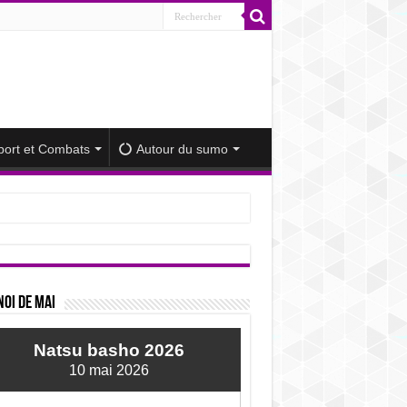
port et Combats
Autour du sumo
iminué
oi de mai
Natsu basho 2026
10 mai 2026