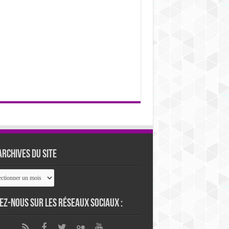
archives du site
ives
ez-nous sur les réseaux sociaux :