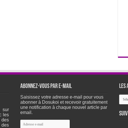
Abonnez-vous par e-mail
Les 
Les
Saisissez votre adresse e-mail pour vous
arch
abonner à Dosukoi et recevoir gratuitement
du
une notification à chaque nouvel article par
 sur
site
email.
Suiv
c les
 des
Adresse
 des
e-