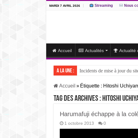
Streaming
Nous co
MARDI 7 AVRIL 2026
Accueil
Actualités
Actualité
A la une :
Incidents de mise à jour du sit
J15 – L’ôzeki ukrainien Aonis
Accueil
»
Étiquette :
Hitoshi Uchiya
J14 – Aonishiki dominé par Ono
Tag des archives :
Hitoshi Uchi
J13 – Aonishiki conserve la tê
J12 – Aonishiki prend la tête 
Harumafuji échappe à la colè
1 octobre 2013
0