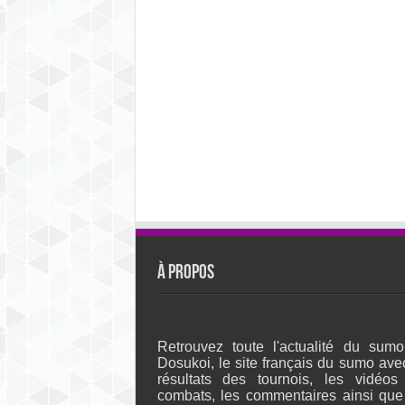
À propos
Retrouvez toute l'actualité du sumo
Dosukoi, le site français du sumo ave
résultats des tournois, les vidéos
combats, les commentaires ainsi que