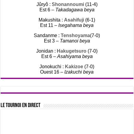
Jûryô :
Shonannoumi
(11-4)
Est 6 –
Takadagawa beya
Makushita :
Asahifuji
(6-1)
Est 11 –
Isegahama beya
Sandanme :
Tenshoyama
(7-0)
Est 3 –
Tamanoi beya
Jonidan :
Hakugetsuro
(7-0)
Est 6 –
Asahiyama beya
Jonokuchi :
Kakizoe
(7-0)
Ouest 16 –
Izakuchi beya
Le tournoi en direct