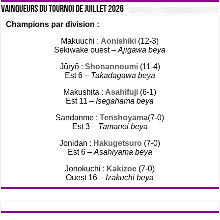
Vainqueurs du tournoi de Juillet 2026
Champions par division :
Makuuchi :
Aonishiki
(12-3)
Sekiwake ouest –
Ajigawa beya
Jûryô :
Shonannoumi
(11-4)
Est 6 –
Takadagawa beya
Makushita :
Asahifuji
(6-1)
Est 11 –
Isegahama beya
Sandanme :
Tenshoyama
(7-0)
Est 3 –
Tamanoi beya
Jonidan :
Hakugetsuro
(7-0)
Est 6 –
Asahiyama beya
Jonokuchi :
Kakizoe
(7-0)
Ouest 16 –
Izakuchi beya