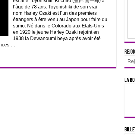
est allé Toyonishiki Kiichiro (豊錦 喜一郎) à
l’âge de 78 ans. Toyonishiki de son vrai
nom Harley Ozaki est l’un des premiers
étrangers à être venu au Japon pour faire du
sumo. Né dans le Colorado aux Etats-Unis
en 1920 le jeune Harley Ozaki rejoint en
1938 la Dewanoumi beya après avoir été
ances …
Rejoi
Rej
La bo
Bille