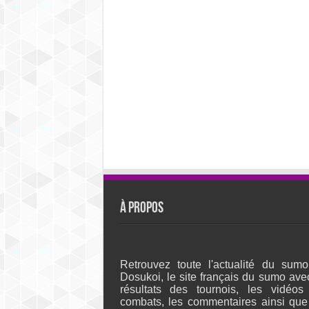
À propos
Retrouvez toute l'actualité du sumo
Dosukoi, le site français du sumo ave
résultats des tournois, les vidéos
combats, les commentaires ainsi que