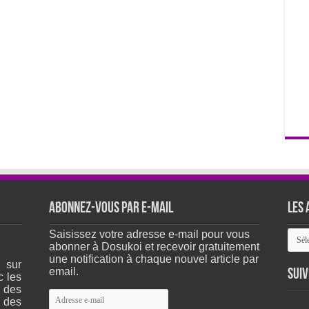
Abonnez-vous par e-mail
Les 
Les
Saisissez votre adresse e-mail pour vous
arch
abonner à Dosukoi et recevoir gratuitement
du
une notification à chaque nouvel article par
 sur
site
email.
Suiv
c les
 des
Adresse
 des
e-