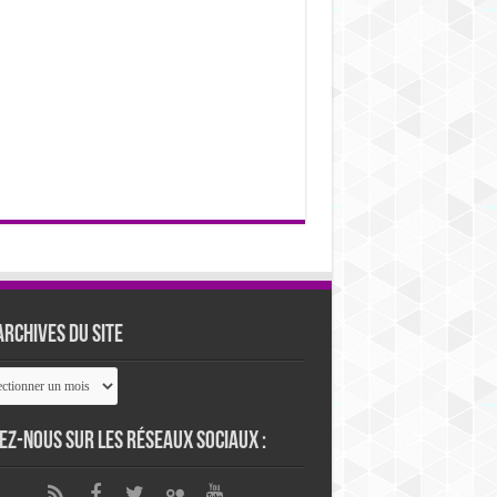
archives du site
ives
ez-nous sur les réseaux sociaux :