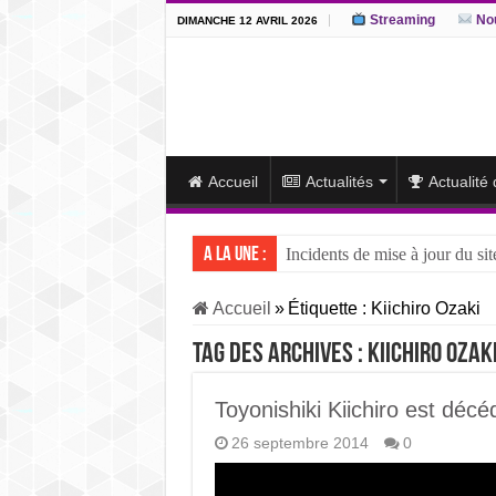
Streaming
Nou
DIMANCHE 12 AVRIL 2026
Accueil
Actualités
Actualité
A la une :
Incidents de mise à jour du sit
J15 – L’ôzeki ukrainien Aonis
Accueil
»
Étiquette :
Kiichiro Ozaki
J14 – Aonishiki dominé par Ono
Tag des archives :
Kiichiro Ozak
J13 – Aonishiki conserve la tê
J12 – Aonishiki prend la tête 
Toyonishiki Kiichiro est décé
26 septembre 2014
0