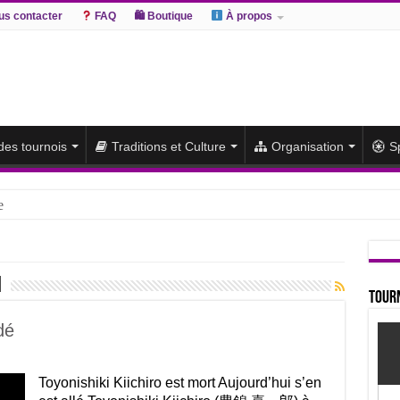
s contacter
FAQ
🛍 Boutique
À propos
 des tournois
Traditions et Culture
Organisation
S
e
hiki remporte un deuxième titre consécutif après un barrage
sato et Atamifuji rejoint la tête
i
te du classement et poursuit sa série de victoires face à un Hoshoryu d
Tourn
du classement après les défaites d’Abi et d’Atamifuji
dé
Toyonishiki Kiichiro est mort Aujourd’hui s’en