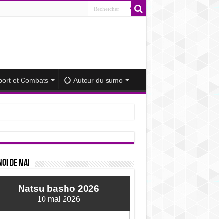
port et Combats
Autour du sumo
iminué
oi de mai
Natsu basho 2026
10 mai 2026