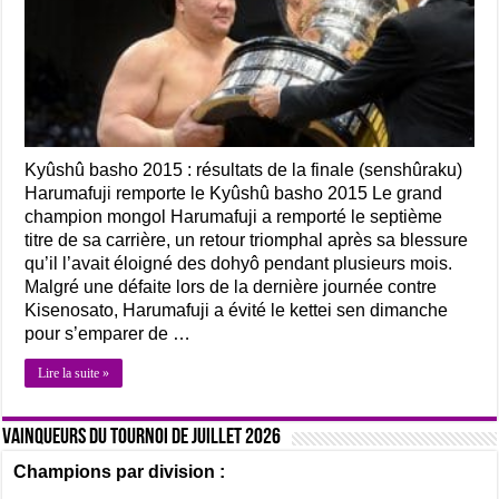
Kyûshû basho 2015 : résultats de la finale (senshûraku)
Harumafuji remporte le Kyûshû basho 2015 Le grand
champion mongol Harumafuji a remporté le septième
titre de sa carrière, un retour triomphal après sa blessure
qu’il l’avait éloigné des dohyô pendant plusieurs mois.
Malgré une défaite lors de la dernière journée contre
Kisenosato, Harumafuji a évité le kettei sen dimanche
pour s’emparer de …
Lire la suite »
Vainqueurs du tournoi de Juillet 2026
Champions par division :