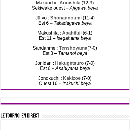
Makuuchi :
Aonishiki
(12-3)
Sekiwake ouest –
Ajigawa beya
Jûryô :
Shonannoumi
(11-4)
Est 6 –
Takadagawa beya
Makushita :
Asahifuji
(6-1)
Est 11 –
Isegahama beya
Sandanme :
Tenshoyama
(7-0)
Est 3 –
Tamanoi beya
Jonidan :
Hakugetsuro
(7-0)
Est 6 –
Asahiyama beya
Jonokuchi :
Kakizoe
(7-0)
Ouest 16 –
Izakuchi beya
Le tournoi en direct