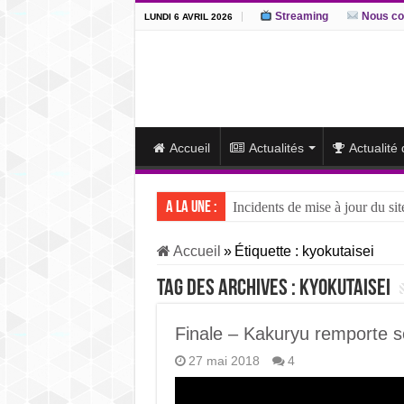
Streaming
Nous co
LUNDI 6 AVRIL 2026
Accueil
Actualités
Actualité
A la une :
Incidents de mise à jour du sit
J15 – L’ôzeki ukrainien Aonis
Accueil
»
Étiquette :
kyokutaisei
J14 – Aonishiki dominé par Ono
Tag des archives :
kyokutaisei
J13 – Aonishiki conserve la tê
J12 – Aonishiki prend la tête 
Finale – Kakuryu remporte s
27 mai 2018
4