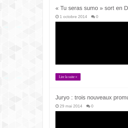
« Tu seras sumo » sort en 
1 octobre 2014
0
Lire la suite »
Juryo : trois nouveaux prom
29 mai 2014
0