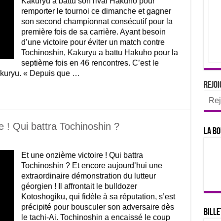
Kakuryu a battu son rival Hakuho pour
remporter le tournoi ce dimanche et gagner
son second championnat consécutif pour la
première fois de sa carrière. Ayant besoin
d’une victoire pour éviter un match contre
Tochinoshin, Kakuryu a battu Hakuho pour la
septième fois en 46 rencontres. C’est le
akuryu. « Depuis que …
Rejoi
Rej
e ! Qui battra Tochinoshin ?
La bo
Et une onzième victoire ! Qui battra
Tochinoshin ? Et encore aujourd’hui une
extraordinaire démonstration du lutteur
géorgien ! Il affrontait le bulldozer
Kotoshogiku, qui fidèle à sa réputation, s’est
précipité pour bousculer son adversaire dès
Bille
le tachi-Ai. Tochinoshin a encaissé le coup