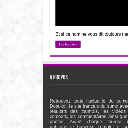
Et si ce nom ne vous dit toujours ri
Lire la suite »
À propos
Retrouvez toute l'actualité du sumo
Dosukoi, le site français du sumo ave
résultats des tournois, les vidéos
combats, les commentaires ainsi que
photos. Avant chaque tournoi 
publions le
banzuke c
omplet et su