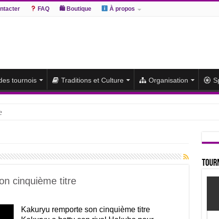
ntacter
FAQ
🛍 Boutique
À propos
 des tournois
Traditions et Culture
Organisation
S
e
hiki remporte un deuxième titre consécutif après un barrage
sato et Atamifuji rejoint la tête
te du classement et poursuit sa série de victoires face à un Hoshoryu d
Tourn
du classement après les défaites d’Abi et d’Atamifuji
on cinquième titre
Kakuryu remporte son cinquième titre