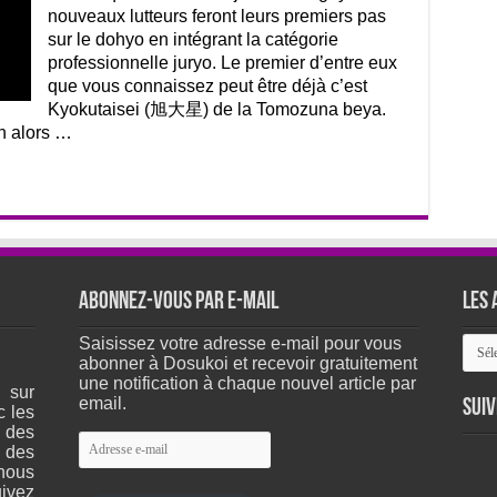
nouveaux lutteurs feront leurs premiers pas
sur le dohyo en intégrant la catégorie
professionnelle juryo. Le premier d’entre eux
que vous connaissez peut être déjà c’est
Kyokutaisei (旭大星) de la Tomozuna beya.
en alors …
Abonnez-vous par e-mail
Les 
Les
Saisissez votre adresse e-mail pour vous
arch
abonner à Dosukoi et recevoir gratuitement
du
une notification à chaque nouvel article par
 sur
site
email.
Suiv
c les
 des
Adresse
 des
e-
nous
mail
ivez