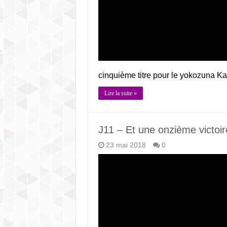
cinquième titre pour le yokozuna K
Lire la suite »
J11 – Et une onzième victoir
23 mai 2018
0