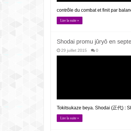
contrôle du combat et finit par bal
Lire la suite »
Shodai promu jûryô en sept
29 juillet 2015
0
Tokitsukaze beya. Shodai (正代) : Sh
Lire la suite »