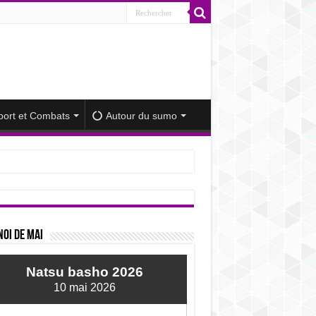
port et Combats
Autour du sumo
iminué
oi de mai
Natsu basho 2026
10 mai 2026