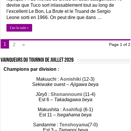
devise que Tuco sort inlassablement tout au long de
l’excellent Le Bon, La Brute et le Truand de Sergio
Leone sorti en 1966. On peut dire que dans …
Lire la suite »
1
2
»
Page 1 of 2
Vainqueurs du tournoi de Juillet 2026
Champions par division :
Makuuchi :
Aonishiki
(12-3)
Sekiwake ouest –
Ajigawa beya
Jûryô :
Shonannoumi
(11-4)
Est 6 –
Takadagawa beya
Makushita :
Asahifuji
(6-1)
Est 11 –
Isegahama beya
Sandanme :
Tenshoyama
(7-0)
Est 3 –
Tamanoi beya