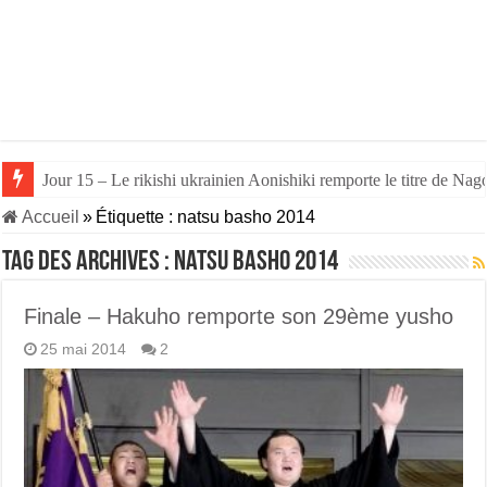
Jour 15 – Le rikishi ukrainien Aonishiki remporte le titre de Nago
Jour 14 – Aonishiki triomphe de Takerufuji et se rapproche du tit
Accueil
»
Étiquette :
natsu basho 2014
Tag des archives :
natsu basho 2014
Finale – Hakuho remporte son 29ème yusho
25 mai 2014
2