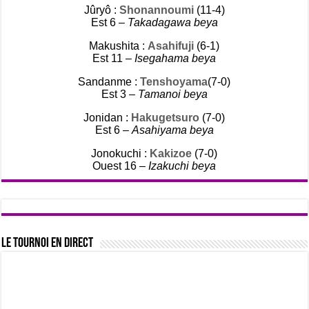
Jûryô :
Shonannoumi
(11-4)
Est 6 –
Takadagawa beya
Makushita :
Asahifuji
(6-1)
Est 11 –
Isegahama beya
Sandanme :
Tenshoyama
(7-0)
Est 3 –
Tamanoi beya
Jonidan :
Hakugetsuro
(7-0)
Est 6 –
Asahiyama beya
Jonokuchi :
Kakizoe
(7-0)
Ouest 16 –
Izakuchi beya
Le tournoi en direct