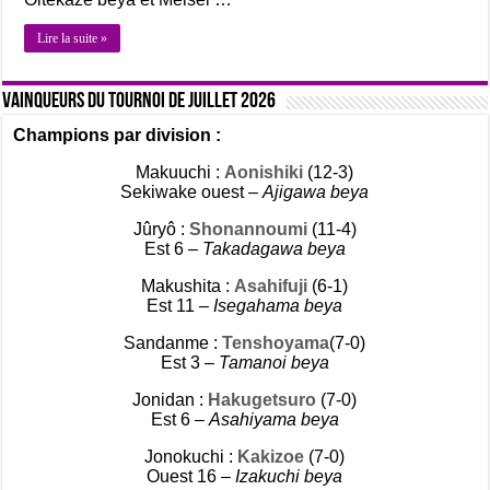
Lire la suite »
Vainqueurs du tournoi de Juillet 2026
Champions par division :
Makuuchi :
Aonishiki
(12-3)
Sekiwake ouest –
Ajigawa beya
Jûryô :
Shonannoumi
(11-4)
Est 6 –
Takadagawa beya
Makushita :
Asahifuji
(6-1)
Est 11 –
Isegahama beya
Sandanme :
Tenshoyama
(7-0)
Est 3 –
Tamanoi beya
Jonidan :
Hakugetsuro
(7-0)
Est 6 –
Asahiyama beya
Jonokuchi :
Kakizoe
(7-0)
Ouest 16 –
Izakuchi beya