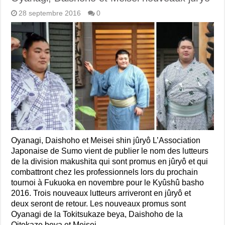
28 septembre 2016
0
Oyanagi, Daishoho et Meisei shin jûryô L’Association
Japonaise de Sumo vient de publier le nom des lutteurs
de la division makushita qui sont promus en jûryô et qui
combattront chez les professionnels lors du prochain
tournoi à Fukuoka en novembre pour le Kyûshû basho
2016. Trois nouveaux lutteurs arriveront en jûryô et
deux seront de retour. Les nouveaux promus sont
Oyanagi de la Tokitsukaze beya, Daishoho de la
Oitekaze beya et Meisei …