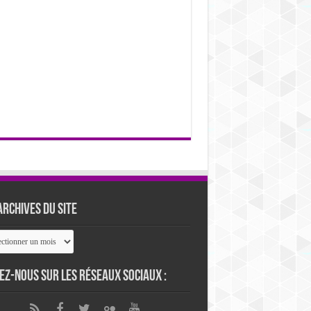
archives du site
ives
ez-nous sur les réseaux sociaux :