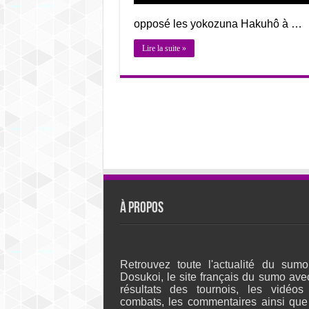
opposé les yokozuna Hakuhô à …
Lire la suite »
À propos
Retrouvez toute l'actualité du sumo
Dosukoi, le site français du sumo ave
résultats des tournois, les vidéos
combats, les commentaires ainsi que