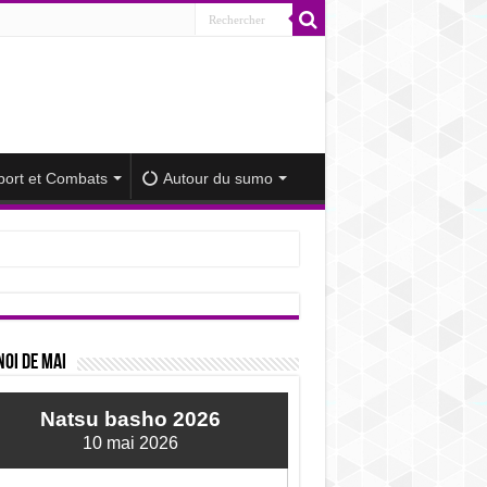
port et Combats
Autour du sumo
iminué
oi de mai
Natsu basho 2026
10 mai 2026