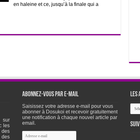
en haleine et ce, jusqu’à la finale qui a
Abonnez-vous par e-mail
Les 
Les
Saisissez votre adresse e-mail pour vous
arch
abonner à Dosukoi et recevoir gratuitement
du
une notification à chaque nouvel article par
 sur
site
email.
Suiv
c les
 des
Adresse
 des
e-