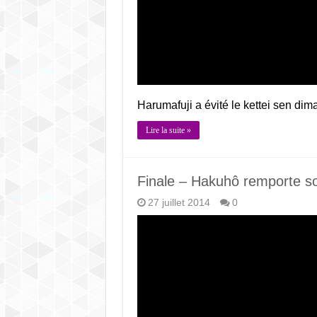
Harumafuji a évité le kettei sen d
Lire la suite »
Finale – Hakuhô remporte 
27 juillet 2014
0