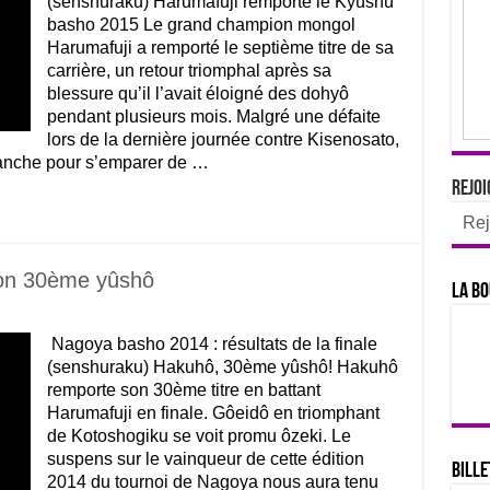
(senshûraku) Harumafuji remporte le Kyûshû
basho 2015 Le grand champion mongol
Harumafuji a remporté le septième titre de sa
carrière, un retour triomphal après sa
blessure qu’il l’avait éloigné des dohyô
pendant plusieurs mois. Malgré une défaite
lors de la dernière journée contre Kisenosato,
imanche pour s’emparer de …
Rejoi
Rej
son 30ème yûshô
La bo
Nagoya basho 2014 : résultats de la finale
(senshuraku) Hakuhô, 30ème yûshô! Hakuhô
remporte son 30ème titre en battant
Harumafuji en finale. Gôeidô en triomphant
de Kotoshogiku se voit promu ôzeki. Le
suspens sur le vainqueur de cette édition
Bille
2014 du tournoi de Nagoya nous aura tenu