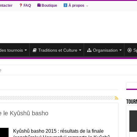
ntacter
FAQ
🛍 Boutique
À propos
 des tournois
Traditions et Culture
Organisation
S
e
hiki remporte un deuxième titre consécutif après un barrage
sato et Atamifuji rejoint la tête
te du classement et poursuit sa série de victoires face à un Hoshoryu d
Tourn
du classement après les défaites d’Abi et d’Atamifuji
e le Kyûshû basho
Kyûshû basho 2015 : résultats de la finale