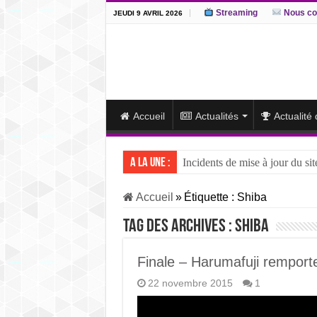
Streaming
Nous co
JEUDI 9 AVRIL 2026
Accueil
Actualités
Actualité
A la une :
Incidents de mise à jour du sit
J15 – L’ôzeki ukrainien Aonis
Accueil
»
Étiquette :
Shiba
J14 – Aonishiki dominé par Ono
Tag des archives :
Shiba
J13 – Aonishiki conserve la tê
J12 – Aonishiki prend la tête 
Finale – Harumafuji remport
22 novembre 2015
1