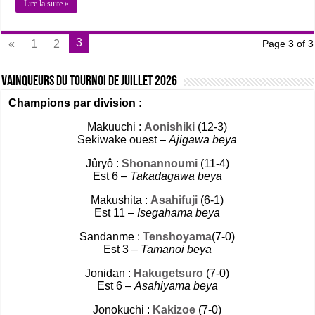
Lire la suite »
3
«
1
2
Page 3 of 3
Vainqueurs du tournoi de Juillet 2026
Champions par division :
Makuuchi :
Aonishiki
(12-3)
Sekiwake ouest –
Ajigawa beya
Jûryô :
Shonannoumi
(11-4)
Est 6 –
Takadagawa beya
Makushita :
Asahifuji
(6-1)
Est 11 –
Isegahama beya
Sandanme :
Tenshoyama
(7-0)
Est 3 –
Tamanoi beya
Jonidan :
Hakugetsuro
(7-0)
Est 6 –
Asahiyama beya
Jonokuchi :
Kakizoe
(7-0)