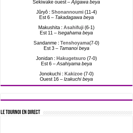
Sekiwake ouest –
Ajigawa beya
Jûryô :
Shonannoumi
(11-4)
Est 6 –
Takadagawa beya
Makushita :
Asahifuji
(6-1)
Est 11 –
Isegahama beya
Sandanme :
Tenshoyama
(7-0)
Est 3 –
Tamanoi beya
Jonidan :
Hakugetsuro
(7-0)
Est 6 –
Asahiyama beya
Jonokuchi :
Kakizoe
(7-0)
Ouest 16 –
Izakuchi beya
Le tournoi en direct