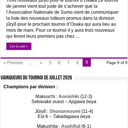
Trois nouveaux jûryô pour le tournoi d’Osaka Le tournoi
de janvier vient tout juste de s’achever que la
l’Association Nationale de Sumo vient de communiquer
la liste des nouveaux lutteurs promus dans la division
jûryô pour le prochain tournoi d’Osaka qui aura lieu au
mois de mars. Pour ce tournoi il y aura trois nouveaux
qui feront leurs premiers pas chez …
Lire la suite »
9
« Premier
...
«
5
6
7
8
Page 9 of 9
Vainqueurs du tournoi de Juillet 2026
Champions par division :
Makuuchi :
Aonishiki
(12-3)
Sekiwake ouest –
Ajigawa beya
Jûryô :
Shonannoumi
(11-4)
Est 6 –
Takadagawa beya
Makushita :
Asahifuji
(6-1)