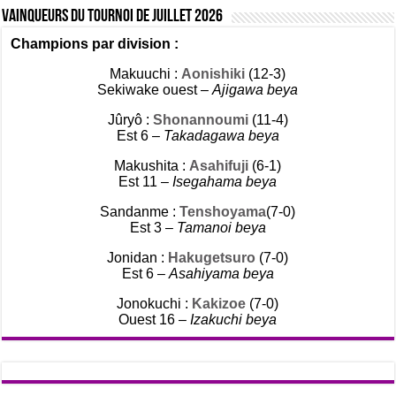
Vainqueurs du tournoi de Juillet 2026
Champions par division :
Makuuchi :
Aonishiki
(12-3)
Sekiwake ouest –
Ajigawa beya
Jûryô :
Shonannoumi
(11-4)
Est 6 –
Takadagawa beya
Makushita :
Asahifuji
(6-1)
Est 11 –
Isegahama beya
Sandanme :
Tenshoyama
(7-0)
Est 3 –
Tamanoi beya
Jonidan :
Hakugetsuro
(7-0)
Est 6 –
Asahiyama beya
Jonokuchi :
Kakizoe
(7-0)
Ouest 16 –
Izakuchi beya