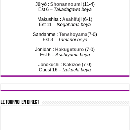
Jûryô :
Shonannoumi
(11-4)
Est 6 –
Takadagawa beya
Makushita :
Asahifuji
(6-1)
Est 11 –
Isegahama beya
Sandanme :
Tenshoyama
(7-0)
Est 3 –
Tamanoi beya
Jonidan :
Hakugetsuro
(7-0)
Est 6 –
Asahiyama beya
Jonokuchi :
Kakizoe
(7-0)
Ouest 16 –
Izakuchi beya
Le tournoi en direct