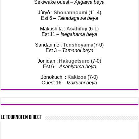
Sekiwake ouest –
Ajigawa beya
Jûryô :
Shonannoumi
(11-4)
Est 6 –
Takadagawa beya
Makushita :
Asahifuji
(6-1)
Est 11 –
Isegahama beya
Sandanme :
Tenshoyama
(7-0)
Est 3 –
Tamanoi beya
Jonidan :
Hakugetsuro
(7-0)
Est 6 –
Asahiyama beya
Jonokuchi :
Kakizoe
(7-0)
Ouest 16 –
Izakuchi beya
Le tournoi en direct