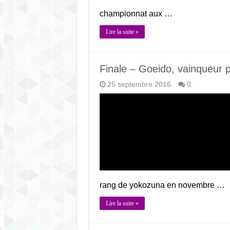
championnat aux …
Lire la suite »
Finale – Goeido, vainqueur 
25 septembre 2016
0
rang de yokozuna en novembre …
Lire la suite »