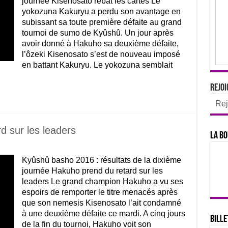
journée Kisenosato rebat les cartes Le
yokozuna Kakuryu a perdu son avantage en
subissant sa toute première défaite au grand
tournoi de sumo de Kyûshû. Un jour après
avoir donné à Hakuho sa deuxième défaite,
l’ôzeki Kisenosato s’est de nouveau imposé
en battant Kakuryu. Le yokozuna semblait
Rejoi
Rej
d sur les leaders
La bo
Kyûshû basho 2016 : résultats de la dixième
journée Hakuho prend du retard sur les
leaders Le grand champion Hakuho a vu ses
espoirs de remporter le titre menacés après
que son nemesis Kisenosato l’ait condamné
à une deuxième défaite ce mardi. A cinq jours
Bille
de la fin du tournoi, Hakuho voit son