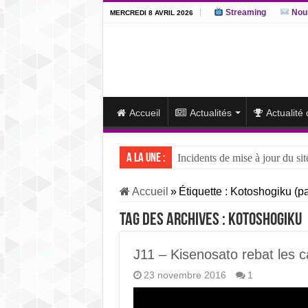
Streaming
Nous
MERCREDI 8 AVRIL 2026
Accueil
Actualités
Actualité
A la une :
Incidents de mise à jour du sit
J15 – L’ôzeki ukrainien Aonis
Accueil
»
Étiquette :
Kotoshogiku
(pa
J14 – Aonishiki dominé par Ono
Tag des archives :
Kotoshogiku
J13 – Aonishiki conserve la tê
J12 – Aonishiki prend la tête 
J11 – Kisenosato rebat les c
23 novembre 2016
1