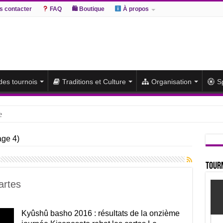
 contacter
FAQ
🛍 Boutique
À propos
 des tournois
Traditions et Culture
Organisation
S
e
hiki remporte un deuxième titre consécutif après un barrage
ge 4)
sato et Atamifuji rejoint la tête
te du classement et poursuit sa série de victoires face à un Hoshoryu d
Tourn
du classement après les défaites d’Abi et d’Atamifuji
artes
Kyûshû basho 2016 : résultats de la onzième