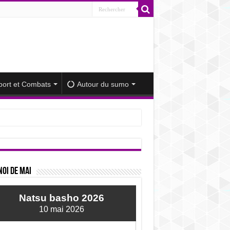
port et Combats
Autour du sumo
iminué
oi de mai
Natsu basho 2026
10 mai 2026