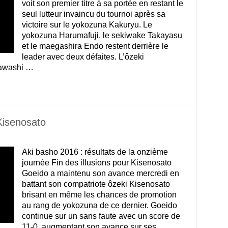
voit son premier titre à sa portée en restant le
seul lutteur invaincu du tournoi après sa
victoire sur le yokozuna Kakuryu. Le
yokozuna Harumafuji, le sekiwake Takayasu
et le maegashira Endo restent derrière le
leader avec deux défaites. L’ôzeki
mawashi …
 Kisenosato
Aki basho 2016 : résultats de la onzième
journée Fin des illusions pour Kisenosato
Goeido a maintenu son avance mercredi en
battant son compatriote ôzeki Kisenosato
brisant en même les chances de promotion
au rang de yokozuna de ce dernier. Goeido
continue sur un sans faute avec un score de
11-0, augmentant son avance sur ses