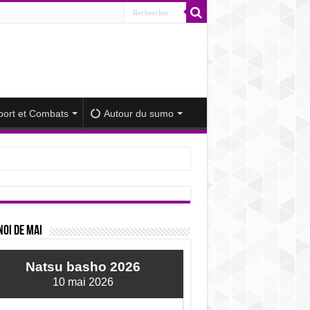
port et Combats
Autour du sumo
iminué
oi de mai
Natsu basho 2026
10 mai 2026