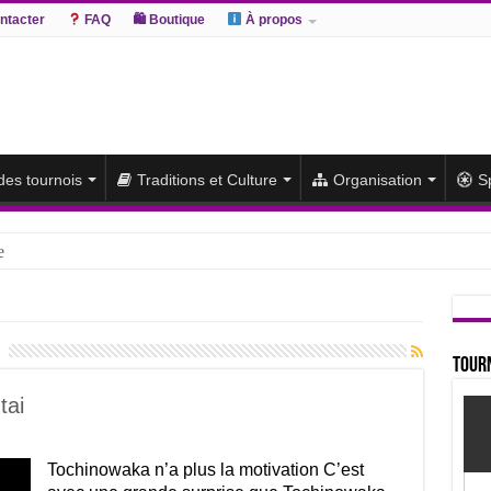
ntacter
FAQ
🛍 Boutique
À propos
 des tournois
Traditions et Culture
Organisation
S
e
hiki remporte un deuxième titre consécutif après un barrage
sato et Atamifuji rejoint la tête
te du classement et poursuit sa série de victoires face à un Hoshoryu d
Tourn
du classement après les défaites d’Abi et d’Atamifuji
tai
Tochinowaka n’a plus la motivation C’est