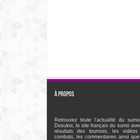
À propos
Retrouvez toute l'actualité du sumo
Dosukoi, le site français du sumo ave
résultats des tournois, les vidéos
combats, les commentaires ainsi que