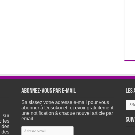
Abonnez-vous par e-mail
Les 
Les
Saisissez votre adresse e-mail pour vous
arch
abonner à Dosukoi et recevoir gratuitement
du
une notification à chaque nouvel article par
 sur
site
email.
Suiv
c les
 des
Adresse
 des
e-