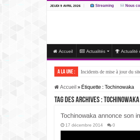
Streaming
Nous co
JEUDI 9 AVRIL 2026
Accueil
Actualités
Actualité
A la une :
Incidents de mise à jour du sit
J15 – L’ôzeki ukrainien Aonis
Accueil
»
Étiquette :
Tochinowaka
J14 – Aonishiki dominé par Ono
Tag des archives :
Tochinowaka
J13 – Aonishiki conserve la tê
J12 – Aonishiki prend la tête 
Tochinowaka annonce son in
17 décembre 2014
0