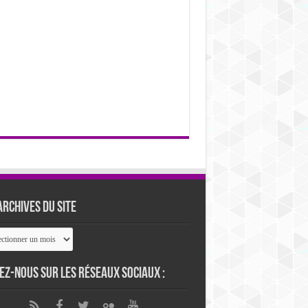
archives du site
ives
ez-nous sur les réseaux sociaux :