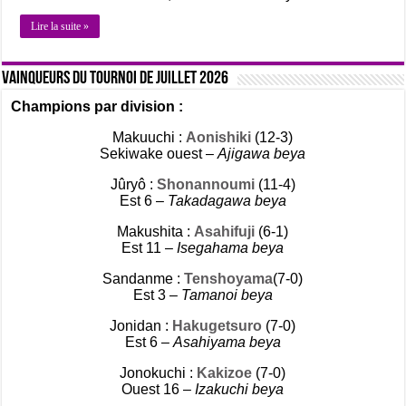
Lire la suite »
Vainqueurs du tournoi de Juillet 2026
Champions par division :
Makuuchi :
Aonishiki
(12-3)
Sekiwake ouest –
Ajigawa beya
Jûryô :
Shonannoumi
(11-4)
Est 6 –
Takadagawa beya
Makushita :
Asahifuji
(6-1)
Est 11 –
Isegahama beya
Sandanme :
Tenshoyama
(7-0)
Est 3 –
Tamanoi beya
Jonidan :
Hakugetsuro
(7-0)
Est 6 –
Asahiyama beya
Jonokuchi :
Kakizoe
(7-0)
Ouest 16 –
Izakuchi beya