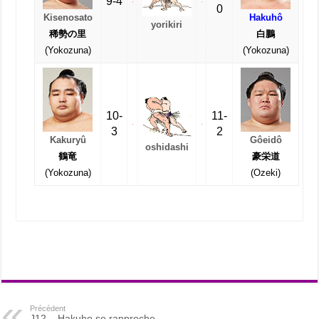
9-4
0
Kisenosato
Hakuhô
yorikiri
稀勢の里
白鵬
(Yokozuna)
(Yokozuna)
10-
11-
3
2
Kakuryû
Gôeidô
oshidashi
鶴竜
豪栄道
(Yokozuna)
(Ozeki)
Précédent
J12 – Hakuho se rapproche