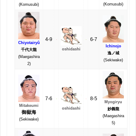
(Komusubi)
(Komusubi)
4-9
6-7
Chiyotairyû
Ichinojo
oshidashi
千代大龍
逸ノ城
(Maegashira
(Sekiwake)
2)
7-6
8-5
Myogiryu
Mitakeumi
oshidashi
妙義龍
御嶽海
(Maegashira
(Sekiwake)
5)