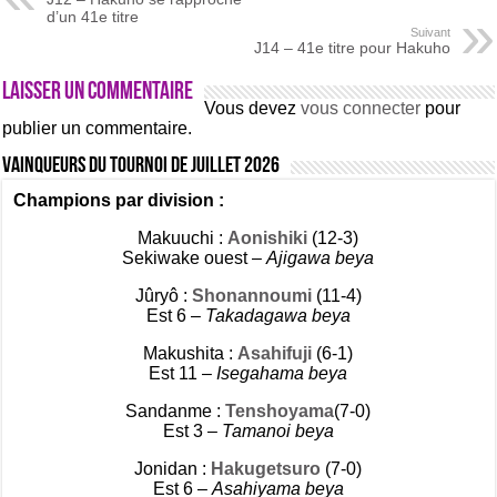
d’un 41e titre
Suivant
J14 – 41e titre pour Hakuho
Laisser un commentaire
Vous devez
vous connecter
pour
publier un commentaire.
Vainqueurs du tournoi de Juillet 2026
Champions par division :
Makuuchi :
Aonishiki
(12-3)
Sekiwake ouest –
Ajigawa beya
Jûryô :
Shonannoumi
(11-4)
Est 6 –
Takadagawa beya
Makushita :
Asahifuji
(6-1)
Est 11 –
Isegahama beya
Sandanme :
Tenshoyama
(7-0)
Est 3 –
Tamanoi beya
Jonidan :
Hakugetsuro
(7-0)
Est 6 –
Asahiyama beya