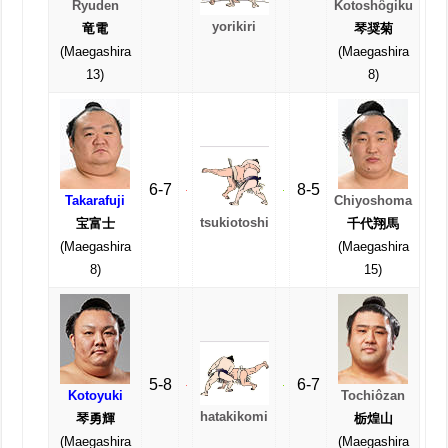
Ryuden
Kotoshôgiku
yorikiri
竜電
琴奨菊
(Maegashira
(Maegashira
13)
8)
6-7
8-5
Takarafuji
Chiyoshoma
tsukiotoshi
宝富士
千代翔馬
(Maegashira
(Maegashira
8)
15)
5-8
6-7
Kotoyuki
Tochiôzan
hatakikomi
琴勇輝
栃煌山
(Maegashira
(Maegashira