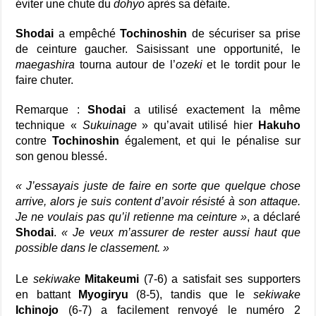
éviter une chute du
dohyo
après sa défaite.
Shodai
a empêché
Tochinoshin
de sécuriser sa prise
de ceinture gaucher.
Saisissant une opportunité, le
maegashira
tourna autour de l’
ozeki
et le tordit pour le
faire chuter.
Remarque :
Shodai
a utilisé exactement la même
technique «
Sukuinage
» qu’avait utilisé hier
Hakuho
contre
Tochinoshin
également, et qui le pénalise sur
son genou blessé.
« J’essayais juste de faire en sorte que quelque chose
arrive, alors je suis content d’avoir résisté à son attaque.
Je ne voulais pas qu’il retienne ma ceinture »
, a déclaré
Shodai
.
« Je veux m’assurer de rester aussi haut que
possible dans le classement. »
Le
s
ekiwake
Mitakeumi
(7-6) a satisfait ses supporters
en battant
Myogiryu
(8-5), tandis que le
sekiwake
Ichinojo
(6-7) a facilement renvoyé le numéro 2