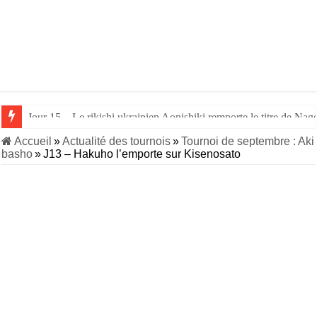
Jour 14 – Aonishiki triomphe de Takerufuji et se rapproche du tit
Accueil
»
Actualité des tournois
»
Tournoi de septembre : Aki
basho
»
J13 – Hakuho l’emporte sur Kisenosato