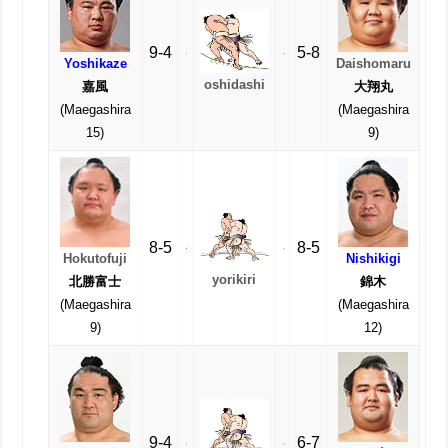
9-4
5-8
Yoshikaze
Daishomaru
oshidashi
嘉風
大翔丸
(Maegashira
(Maegashira
15)
9)
8-5
8-5
Hokutofuji
Nishikigi
yorikiri
北勝富士
錦木
(Maegashira
(Maegashira
9)
12)
9-4
6-7