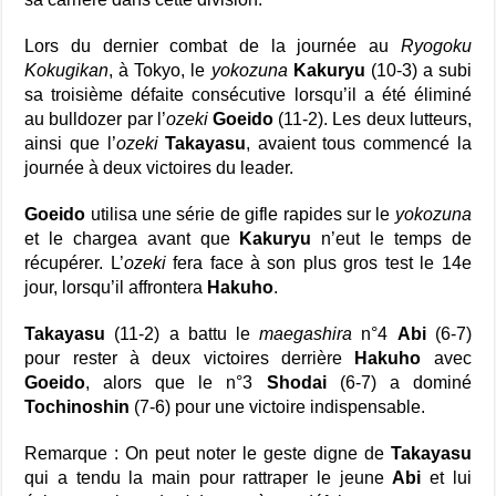
Lors du dernier combat de la journée au
Ryogoku
Kokugikan
, à Tokyo, le
yokozuna
Kakuryu
(10-3) a subi
sa troisième défaite consécutive lorsqu’il a été éliminé
au bulldozer par l’
ozeki
Goeido
(11-2).
Les deux lutteurs,
ainsi que l’
ozeki
Takayasu
, avaient tous commencé la
journée à deux victoires du leader.
Goeido
utilisa une série de gifle rapides sur le
yokozuna
et le chargea avant que
Kakuryu
n’eut le temps de
récupérer.
L’
ozeki
fera face à son plus gros test le 14e
jour, lorsqu’il affrontera
Hakuho
.
Takayasu
(11-2) a battu le
maegashira
n°4
Abi
(6-7)
pour rester à deux victoires derrière
Hakuho
avec
Goeido
, alors que le n°3
Shodai
(6-7) a dominé
Tochinoshin
(7-6) pour une victoire indispensable.
Remarque : On peut noter le geste digne de
Takayasu
qui a tendu la main pour rattraper le jeune
Abi
et lui