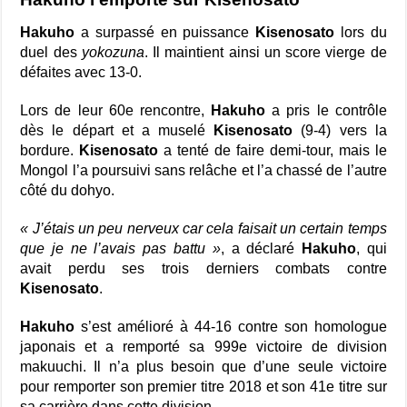
Hakuho
a surpassé en puissance
Kisenosato
lors du
duel des
yokozuna
. Il maintient ainsi un score vierge de
défaites avec 13-0.
Lors de leur 60e rencontre,
Hakuho
a pris le contrôle
dès le départ et a muselé
Kisenosato
(9-4) vers la
bordure.
Kisenosato
a tenté de faire demi-tour, mais le
Mongol l’a poursuivi sans relâche et l’a chassé de l’autre
côté du dohyo.
« J’étais un peu nerveux car cela faisait un certain temps
que je ne l’avais pas battu »
, a déclaré
Hakuho
, qui
avait perdu ses trois derniers combats contre
Kisenosato
.
Hakuho
s’est amélioré à 44-16 contre son homologue
japonais et a remporté sa 999e victoire de division
makuuchi.
Il n’a plus besoin que d’une seule victoire
pour remporter son premier titre 2018 et son 41e titre sur
sa carrière dans cette division.