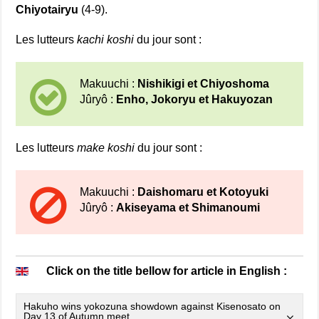
Chiyotairyu
(4-9).
Les lutteurs
kachi koshi
du jour sont :
Makuuchi :
Nishikigi et Chiyoshoma
Jûryô :
Enho, Jokoryu et Hakuyozan
Les lutteurs
make koshi
du jour sont :
Makuuchi :
Daishomaru et Kotoyuki
Jûryô :
Akiseyama et Shimanoumi
Click on the title bellow for article in English :
Hakuho wins yokozuna showdown against Kisenosato on
Day 13 of Autumn meet