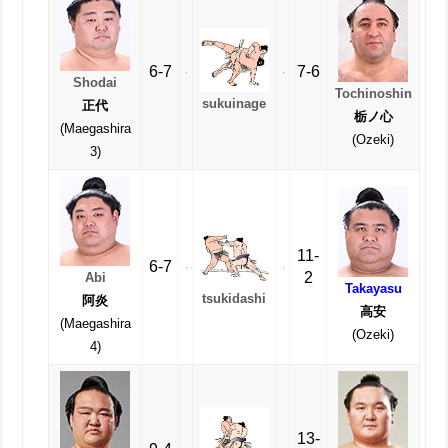
6-7
7-6
Shodai
Tochinoshin
sukuinage
正代
栃ノ心
(Maegashira
(Ozeki)
3)
11-
6-7
2
Abi
Takayasu
tsukidashi
阿炎
高安
(Maegashira
(Ozeki)
4)
13-