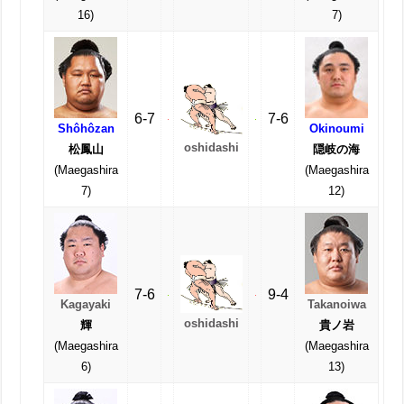
16)
7)
6-7
7-6
Shôhôzan
Okinoumi
oshidashi
松鳳山
隠岐の海
(Maegashira
(Maegashira
7)
12)
7-6
9-4
Kagayaki
Takanoiwa
oshidashi
輝
貴ノ岩
(Maegashira
(Maegashira
6)
13)