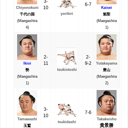
3-
6-7
10
Chiyonokuni
Kaisei
yorikiri
千代の国
魁聖
(Maegashira
(Maegashira
4)
1)
2-
2-
11
9-2
Ikioi
Yutakayama
tsukiotoshi
勢
豊山
(Maegashira
(Maegashira
1)
2)
3-
7-6
10
Tamawashi
Takakeisho
tsukidashi
貴景勝
玉鷲