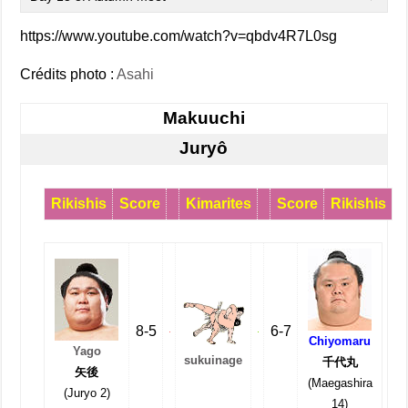
https://www.youtube.com/watch?v=qbdv4R7L0sg
Crédits photo :
Asahi
Makuuchi
Juryô
Rikishis
Score
Kimarites
Score
Rikishis
8-5
6-7
Chiyomaru
Yago
sukuinage
千代丸
矢後
(Maegashira
(Juryo 2)
14)