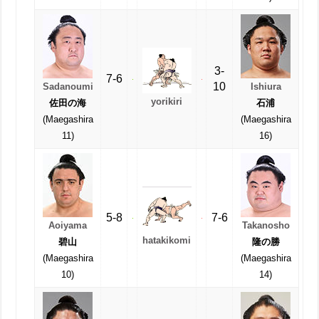
3-
7-6
10
Sadanoumi
Ishiura
yorikiri
佐田の海
石浦
(Maegashira
(Maegashira
11)
16)
5-8
7-6
Aoiyama
Takanosho
hatakikomi
碧山
隆の勝
(Maegashira
(Maegashira
10)
14)