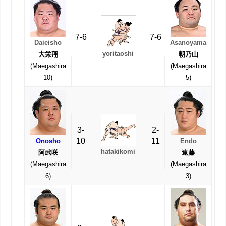
7-6
7-6
Daieisho
Asanoyama
yoritaoshi
大栄翔
朝乃山
(Maegashira
(Maegashira
10)
5)
3-
2-
10
11
Onosho
Endo
hatakikomi
阿武咲
遠藤
(Maegashira
(Maegashira
6)
3)