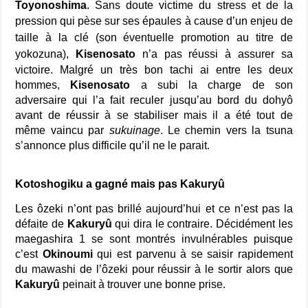
Toyonoshima
. Sans doute victime du stress et de la
pression qui pèse sur ses épaules à cause d’un enjeu
de
taille
à la clé (son éventuelle promotion au titre de
yokozuna),
Kisenosato
n’a pas réussi à assurer sa
victoire. Malgré un très bon tachi ai entre les deux
hommes,
Kisenosato
a subi la charge de son
adversaire qui l’a fait reculer jusqu’au bord du dohyô
avant de réussir à se stabiliser mais il a été tout de
même vaincu par
sukuinage
. Le chemin vers la tsuna
s’annonce plus difficile qu’il ne le parait.
Kotoshogiku a gagné mais pas Kakuryû
Les ôzeki n’ont pas brillé aujourd’hui et ce n’est pas la
défaite de
Kakuryû
qui dira le contraire. Décidément les
maegashira 1 se sont montrés invulnérables puisque
c’est
Okinoumi
qui est parvenu à se saisir rapidement
du mawashi de l’ôzeki pour réussir à le sortir alors que
Kakuryû
peinait à trouver une bonne prise.