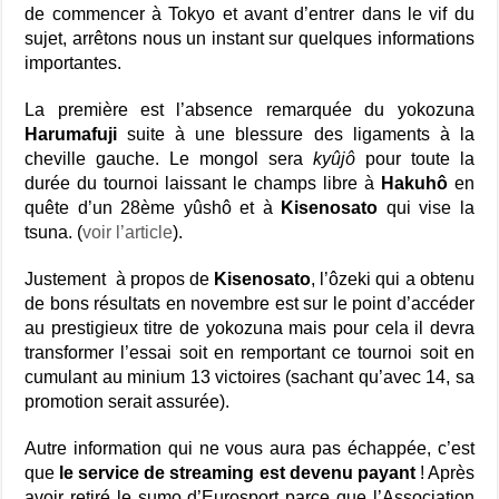
de commencer à Tokyo et avant d’entrer dans le vif du
sujet, arrêtons nous un instant sur quelques informations
importantes.
La première est l’absence remarquée du yokozuna
Harumafuji
suite à une blessure des ligaments à la
cheville gauche. Le mongol sera
kyûjô
pour toute la
durée du tournoi laissant le champs libre à
Hakuhô
en
quête d’un 28ème yûshô et à
Kisenosato
qui vise la
tsuna. (
voir l’article
).
Justement à propos de
Kisenosato
, l’ôzeki qui a obtenu
de bons résultats en novembre est sur le point d’accéder
au prestigieux titre de yokozuna mais pour cela il devra
transformer l’essai soit en remportant ce tournoi soit en
cumulant au minium 13 victoires (sachant qu’avec 14, sa
promotion serait assurée).
Autre information qui ne vous aura pas échappée, c’est
que
le service de streaming est devenu payant
! Après
avoir retiré le sumo d’Eurosport parce que l’Association