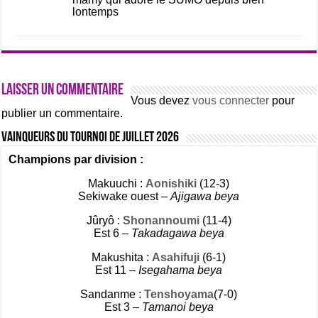
lontemps
Laisser un commentaire
Vous devez
vous connecter
pour
publier un commentaire.
Vainqueurs du tournoi de Juillet 2026
Champions par division :
Makuuchi :
Aonishiki
(12-3)
Sekiwake ouest –
Ajigawa beya
Jûryô :
Shonannoumi
(11-4)
Est 6 –
Takadagawa beya
Makushita :
Asahifuji
(6-1)
Est 11 –
Isegahama beya
Sandanme :
Tenshoyama
(7-0)
Est 3 –
Tamanoi beya