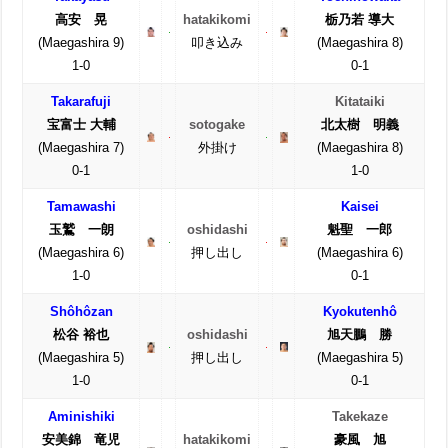
高安 晃
hatakikomi
栃乃若 導大
(Maegashira 9)
叩き込み
(Maegashira 8)
1-0
0-1
Takarafuji
Kitataiki
宝富士 大輔
sotogake
北太樹 明義
(Maegashira 7)
外掛け
(Maegashira 8)
0-1
1-0
Tamawashi
Kaisei
玉鷲 一朗
oshidashi
魁聖 一郎
(Maegashira 6)
押し出し
(Maegashira 6)
1-0
0-1
Shôhôzan
Kyokutenhô
松谷 裕也
oshidashi
旭天鵬 勝
(Maegashira 5)
押し出し
(Maegashira 5)
1-0
0-1
Aminishiki
Takekaze
安美錦 竜児
hatakikomi
豪風 旭