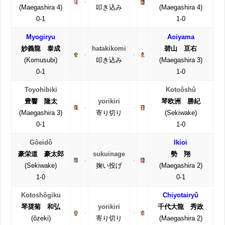
(Maegashira 4)
叩き込み
(Maegashira 4)
0-1
1-0
Myogiryu
Aoiyama
妙義龍 泰成
hatakikomi
碧山 亘右
(Komusubi)
叩き込み
(Maegashira 3)
0-1
1-0
Toyohibiki
Kotoôshû
豊響 隆太
yorikiri
琴欧洲 勝紀
(Maegashira 3)
寄り切り
(Sekiwake)
0-1
1-0
Gôeidô
Ikioi
豪栄道 豪太郎
sukuinage
勢 翔
(Sekiwake)
掬い投げ
(Maegashira 2)
1-0
0-1
Kotoshôgiku
Chiyotairyû
琴奨菊 和弘
yorikiri
千代大龍 秀政
(ôzeki)
寄り切り
(Maegashira 2)