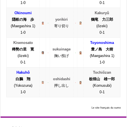
1-0
0-1
Okinoumi
Kakuryû
隠岐の海 歩
yorikiri
鶴竜 力三郎
(Maegashira 1)
寄り切り
(ôzeki)
1-0
0-1
Kisenosato
Toyonoshima
稀勢の里 寛
sukuinage
豊ノ島 大樹
(ôzeki)
掬い投げ
(Maegashira 1)
0-1
1-0
Hakuhô
Tochiôzan
白鵬 翔
oshidashi
栃煌山 雄一郎
(Yokozuna)
押し出し
(Komusubi)
1-0
0-1
Le site français du sumo