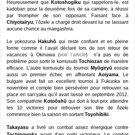
Heureusement que
Kotoshogiku
qui rappelons-le, est
kadoban pour la deuxième fois de sa carrière, a réussi
par triompher de son opposant. Faisant face à
Chiyotairyu
, l’ôzeki a chargé droit devant lui ne laissant
aucune chance au maegashira.
Le yokozuna
Hakuhô
qui reste confiant et en pleine
forme comme il l’avait déclaré lors de son retour de
vacances à Okinawa (
voir l’article
) n’a pas eu de
problème pour sortir le komusubi
Tochiozan
de manière
efficace. L’autre komusubi du tournoi
Myôgiryû
essuie
aussi un premier échec en affrontant
Aoiyama
. Le
bulgare avait fait un excellent tournoi à Fukuoka en
novembre et compte bien persévérer pour retrouver sa
place en san’yaku qu’il avait laissé en septembre 2012.
Son compatriote
Kotoôshû
qui doit à tout prix atteindre
les 10 victoires pour retrouver son titre de ôzeki
commence bien la saison en sortant
Toyohibiki
.
Takayasu
a livré un combat assez énergique contre
Tochinowaka
avant d’en sortir victorieux. Le combat