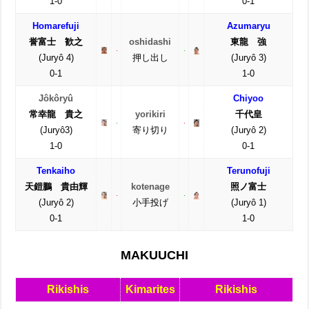
1-0
0-1
Homarefuji
Azumaryu
誉富士 歓之
oshidashi
東龍 強
(Juryô 4)
押し出し
(Juryô 3)
0-1
1-0
Jôkôryû
Chiyoo
常幸龍 貴之
yorikiri
千代皇
(Juryô3)
寄り切り
(Juryô 2)
1-0
0-1
Tenkaiho
Terunofuji
天鎧鵬 貴由輝
kotenage
照ノ富士
(Juryô 2)
小手投げ
(Juryô 1)
0-1
1-0
MAKUUCHI
Rikishis
Kimarites
Rikishis