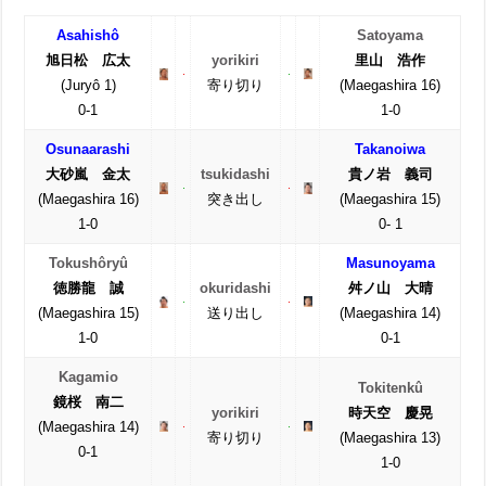
Asahishô
Satoyama
旭日松 広太
yorikiri
里山 浩作
(Juryô 1)
寄り切り
(Maegashira 16)
0-1
1-0
Osunaarashi
Takanoiwa
大砂嵐 金太
tsukidashi
貴ノ岩 義司
(Maegashira 16)
突き出し
(Maegashira 15)
1-0
0- 1
Tokushôryû
Masunoyama
徳勝龍 誠
okuridashi
舛ノ山 大晴
(Maegashira 15)
送り出し
(Maegashira 14)
1-0
0-1
Kagamio
Tokitenkû
鏡桜 南二
yorikiri
時天空 慶晃
(Maegashira 14)
寄り切り
(Maegashira 13)
0-1
1-0