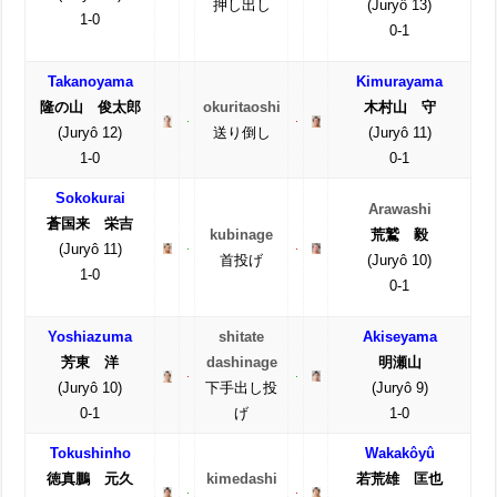
押し出し
(Juryô 13)
1-0
0-1
Takanoyama
Kimurayama
隆の山 俊太郎
okuritaoshi
木村山 守
(Juryô 12)
送り倒し
(Juryô 11)
1-0
0-1
Sokokurai
Arawashi
蒼国来 栄吉
kubinage
荒鷲 毅
(Juryô 11)
首投げ
(Juryô 10)
1-0
0-1
Yoshiazuma
shitate
Akiseyama
芳東 洋
dashinage
明瀬山
(Juryô 10)
下手出し投
(Juryô 9)
0-1
げ
1-0
Tokushinho
Wakakôyû
徳真鵬 元久
kimedashi
若荒雄 匡也