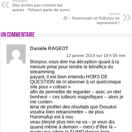
Précédent
Des écoles pas comme les
autres : Yohann parle de sumo
Suivant
J2 – Kisenosato et Kakuryu se
reprennent !
Un commentaire
Danièle RAGEOT
12 janvier 2014 sur 18 h 05 min
Bonjour, vous dire ma déception quant à la
mesure prise pour rendre le bénéfice du
streamming
payant, il est bien entendu HORS DE
QUESTION de m’abonner à un quelconque
site pour « cotiser »
afin de permettre de regarder – avec un réel
bonheur – ces lutteurs magnifiques – alors je
me conten-
terai de profiter des résultats que Dosukoi
voudra bien retransmettre – de plus
Haromafuji est à nou
veau blessé plus rien ne va – je vous dis
quand même à demain – merci d’être là –
mamy qui adore le SUMO depuis bien