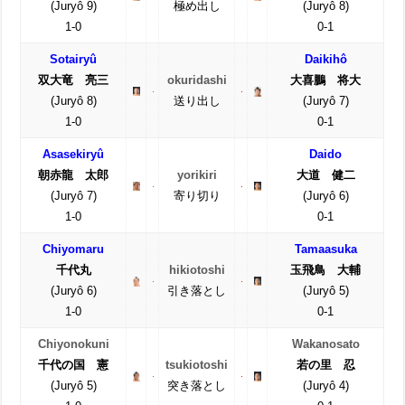
(Juryô 9)
極め出し
(Juryô 8)
1-0
0-1
Sotairyû
Daikihô
双大竜 亮三
okuridashi
大喜鵬 将大
(Juryô 8)
送り出し
(Juryô 7)
1-0
0-1
Asasekiryû
Daido
朝赤龍 太郎
yorikiri
大道 健二
(Juryô 7)
寄り切り
(Juryô 6)
1-0
0-1
Chiyomaru
Tamaasuka
千代丸
hikiotoshi
玉飛鳥 大輔
(Juryô 6)
引き落とし
(Juryô 5)
1-0
0-1
Chiyonokuni
Wakanosato
千代の国 憲
tsukiotoshi
若の里 忍
(Juryô 5)
突き落とし
(Juryô 4)