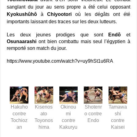
sanglant du jour au sens propre a été celui opposant
Kyokushûhô
à
Chiyootori
où les
dégâts ont été
importants laissant des traces sur les deux lutteurs.
Les deux jeunes prodiges que sont
Endô
et
Osunaarashi
ont bien combattu mais seul l’égyptien à
remporté son match du jour.
https://www.youtube.com/watch?v=uy9hSt1u6RA
Hakuho
Kisenos
Okinou
Shotenr
Tamawa
contre
ato
mi
o contre
shi
Tochioz
Toyonos
contre
Endo
contre
an
hima
Kakuryu
Kaisei