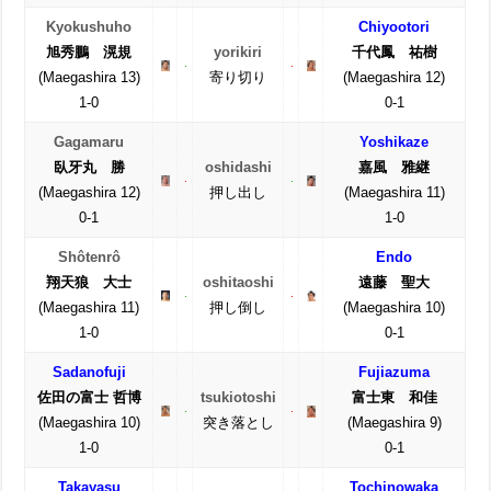
Kyokushuho
Chiyootori
旭秀鵬 滉規
yorikiri
千代鳳 祐樹
(Maegashira 13)
寄り切り
(Maegashira 12)
1-0
0-1
Gagamaru
Yoshikaze
臥牙丸 勝
oshidashi
嘉風 雅継
(Maegashira 12)
押し出し
(Maegashira 11)
0-1
1-0
Shôtenrô
Endo
翔天狼 大士
oshitaoshi
遠藤 聖大
(Maegashira 11)
押し倒し
(Maegashira 10)
1-0
0-1
Sadanofuji
Fujiazuma
佐田の富士 哲博
tsukiotoshi
富士東 和佳
(Maegashira 10)
突き落とし
(Maegashira 9)
1-0
0-1
Takayasu
Tochinowaka