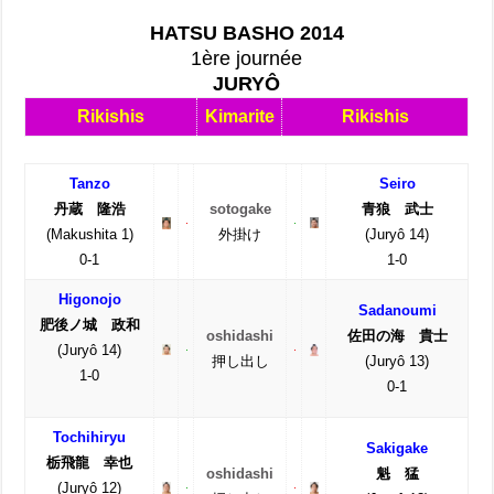
HATSU BASHO 2014
1ère journée
JURYÔ
Rikishis
Kimarite
Rikishis
Tanzo
Seiro
丹蔵 隆浩
sotogake
青狼 武士
(Makushita 1)
外掛け
(Juryô 14)
0-1
1-0
Higonojo
Sadanoumi
肥後ノ城 政和
oshidashi
佐田の海 貴士
(Juryô 14)
押し出し
(Juryô 13)
1
-0
0-1
Tochihiryu
Sakigake
栃飛龍 幸也
oshidashi
魁 猛
(Juryô 12)