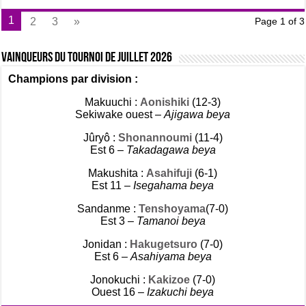
1
2
3
»
Page 1 of 3
Vainqueurs du tournoi de Juillet 2026
Champions par division :
Makuuchi :
Aonishiki
(12-3)
Sekiwake ouest –
Ajigawa beya
Jûryô :
Shonannoumi
(11-4)
Est 6 –
Takadagawa beya
Makushita :
Asahifuji
(6-1)
Est 11 –
Isegahama beya
Sandanme :
Tenshoyama
(7-0)
Est 3 –
Tamanoi beya
Jonidan :
Hakugetsuro
(7-0)
Est 6 –
Asahiyama beya
Jonokuchi :
Kakizoe
(7-0)
Ouest 16 –
Izakuchi beya