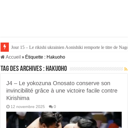
Jour 15 – Le rikishi ukrainien Aonishiki remporte le titre de Nago
Jour 14 – Aonishiki triomphe de Takerufuji et se rapproche du tit
Accueil
»
Étiquette :
Hakuoho
Tag des archives :
Hakuoho
J4 – Le yokozuna Onosato conserve son
invincibilité grâce à une victoire facile contre
Kirishima
12 novembre 2025
0