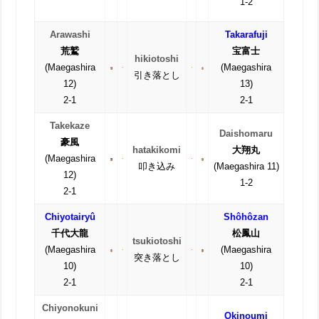
1-2
Arawashi
Takarafuji
荒鷲
宝富士
hikiotoshi
(Maegashira
(Maegashira
引き落とし
12)
13)
2-1
2-1
Takekaze
Daishomaru
豪風
hatakikomi
大翔丸
(Maegashira
叩き込み
(Maegashira 11)
12)
1-2
2-1
Chiyotairyû
Shôhôzan
千代大龍
松鳳山
tsukiotoshi
(Maegashira
(Maegashira
突き落とし
10)
10)
2-1
2-1
Chiyonokuni
Okinoumi