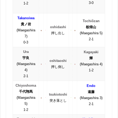
3-0
1-2
Takanoiwa
Tochiôzan
貴ノ岩
oshidashi
栃煌山
(Maegashira
押し出し
(Maegashira 5)
7)
2-1
0-3
Ura
Kagayaki
宇良
輝
oshitaoshi
(Maegashira
(Maegashira 4)
押し倒し
4)
1-2
2-1
Chiyoshoma
Endo
千代翔馬
遠藤
tsukiotoshi
(Maegashira
(Maegashira 3)
突き落とし
5)
2-1
1-2