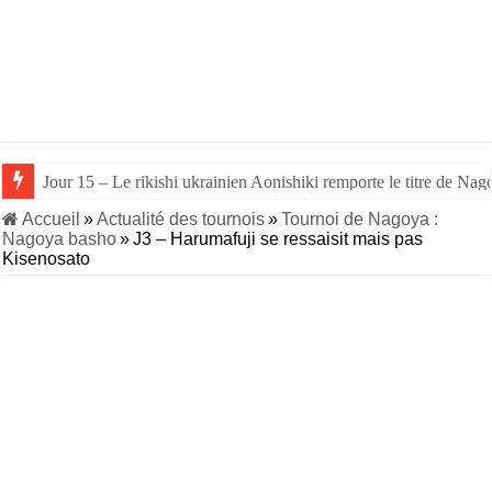
Jour 15 – Le rikishi ukrainien Aonishiki remporte le titre de Nago
Jour 14 – Aonishiki triomphe de Takerufuji et se rapproche du tit
Accueil
»
Actualité des tournois
»
Tournoi de Nagoya :
Nagoya basho
»
J3 – Harumafuji se ressaisit mais pas
Kisenosato