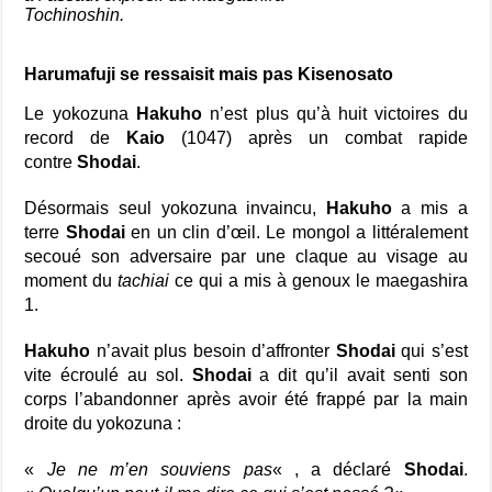
Tochinoshin.
Harumafuji se ressaisit mais pas Kisenosato
Le yokozuna
Hakuho
n’est plus qu’à huit victoires du
record de
Kaio
(1047) après un combat rapide
contre
Shodai
.
Désormais seul yokozuna invaincu,
Hakuho
a mis a
terre
Shodai
en un clin d’œil. Le mongol a littéralement
secoué son adversaire par une claque au visage au
moment du
tachiai
ce qui a mis à genoux le maegashira
1.
Hakuho
n’avait plus besoin d’affronter
Shodai
qui s’est
vite écroulé au sol.
Shodai
a dit qu’il avait senti son
corps l’abandonner après avoir été frappé par la main
droite du yokozuna :
«
Je ne m’en souviens pas
« , a déclaré
Shodai
.