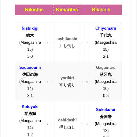
Rikishis
Kimarites
Rikishis
Nishikigi
Chiyomaru
錦木
千代丸
oshitaoshi
(Maegashira
(Maegashira
押し倒し
15)
15)
3-0
2-1
Sadanoumi
Gagamaru
佐田の海
臥牙丸
yorikiri
(Maegashira
(Maegashira
寄り切り
14)
16)
2-1
0-3
Kotoyuki
Sokokurai
琴勇輝
蒼国来
oshidashi
(Maegashira
(Maegashira
押し出し
14)
13)
1-2