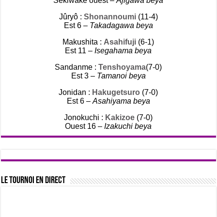
Sekiwake ouest –
Ajigawa beya
Jûryô :
Shonannoumi
(11-4)
Est 6 –
Takadagawa beya
Makushita :
Asahifuji
(6-1)
Est 11 –
Isegahama beya
Sandanme :
Tenshoyama
(7-0)
Est 3 –
Tamanoi beya
Jonidan :
Hakugetsuro
(7-0)
Est 6 –
Asahiyama beya
Jonokuchi :
Kakizoe
(7-0)
Ouest 16 –
Izakuchi beya
Le tournoi en direct