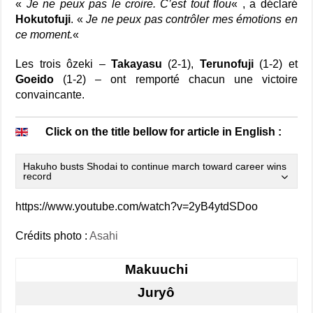
«
Je ne peux pas le croire. C’est tout flou
« , a déclaré
Hokutofuji
. «
Je ne peux pas contrôler mes émotions en
ce moment.
«
Les trois ôzeki –
Takayasu
(2-1),
Terunofuji
(1-2) et
Goeido
(1-2) – ont remporté chacun une victoire
convaincante.
Click on the title bellow for article in English :
Hakuho busts Shodai to continue march toward career wins
record
https://www.youtube.com/watch?v=2yB4ytdSDoo
Crédits photo :
Asahi
Makuuchi
Juryô