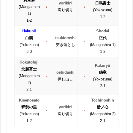
yorikiri
日馬富士
(Maegashira
寄り切り
(Yokozuna)
1)
1-2
1-2
Hakuhô
Shodai
白鵬
tsukiotoshi
正代
(Yokozuna)
突き落とし
(Maegashira 1)
3-0
1-2
Hokutofuji
Kakuryû
北勝富士
oshidashi
鶴竜
(Maegashira
押し出し
(Yokozuna)
2)
2-1
2-1
Kisenosato
Tochinoshin
稀勢の里
yorikiri
栃ノ心
(Yokozuna)
寄り切り
(Maegashira 2)
1-2
2-1