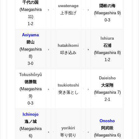
千代の国
uwatenage
隠岐の海
(Maegashira
上手投げ
(Maegashira 9)
11)
0-3
1-2
Aoiyama
Ishiura
碧山
hatakikomi
石浦
(Maegashira
叩き込み
(Maegashira 8)
8)
1-2
3-0
Tokushôryû
Daieisho
徳勝龍
tsukiotoshi
大栄翔
(Maegashira
突き落とし
(Maegashira 7)
9)
2-1
0-3
Ichinojo
Onosho
逸ノ城
yorikiri
阿武咲
(Maegashira
寄り切り
(Maegashira 6)
6)