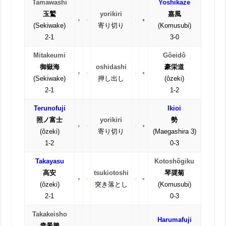
Tamawashi
Yoshikaze
玉鷲
yorikiri
嘉風
(Sekiwake)
寄り切り
(Komusubi)
2-1
3-0
Mitakeumi
Gôeidô
御嶽海
oshidashi
豪栄道
(Sekiwake)
押し出し
(ôzeki)
2-1
1-2
Terunofuji
Ikioi
照ノ富士
yorikiri
勢
(ôzeki)
寄り切り
(Maegashira 3)
1-2
0-3
Takayasu
Kotoshôgiku
高安
tsukiotoshi
琴奨菊
(ôzeki)
突き落とし
(Komusubi)
2-1
0-3
Takakeisho
Harumafuji
貴景勝