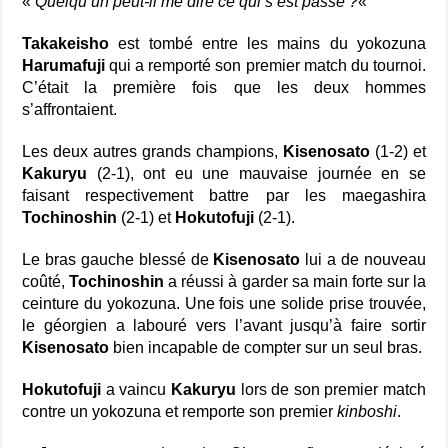
«
Quelqu’un peut-il me dire ce qui s’est passé ?
«
Takakeisho
est tombé entre les mains du yokozuna
Harumafuji
qui a remporté son premier match du tournoi.
C’était la première fois que les deux hommes
s’affrontaient.
Les deux autres grands champions,
Kisenosato
(1-2) et
Kakuryu
(2-1), ont eu une mauvaise journée en se
faisant respectivement battre par les maegashira
Tochinoshin
(2-1) et
Hokutofuji
(2-1).
Le bras gauche blessé de
Kisenosato
lui a de nouveau
coûté,
Tochinoshin
a réussi à garder sa main forte sur la
ceinture du yokozuna. Une fois une solide prise trouvée,
le géorgien a labouré vers l’avant jusqu’à faire sortir
Kisenosato
bien incapable de compter sur un seul bras.
Hokutofuji
a vaincu
Kakuryu
lors de son premier match
contre un yokozuna et remporte son premier
kinboshi
.