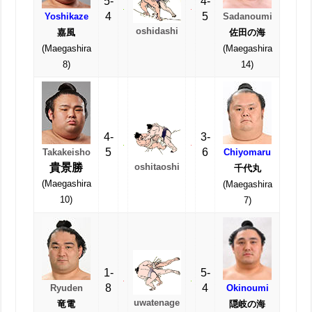
5-
4-
4
5
Yoshikaze
Sadanoumi
oshidashi
嘉風
佐田の海
(Maegashira
(Maegashira
8)
14)
4-
3-
5
6
Takakeisho
Chiyomaru
貴景勝
oshitaoshi
千代丸
(Maegashira
(Maegashira
10)
7)
1-
5-
8
4
Ryuden
Okinoumi
uwatenage
竜電
隠岐の海