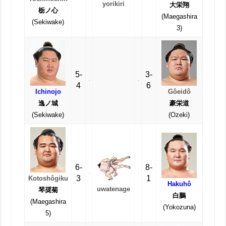
yorikiri
大栄翔
栃ノ心
(Maegashira
(Sekiwake)
3)
5-
3-
4
6
Ichinojo
Gôeidô
逸ノ城
豪栄道
(Sekiwake)
(Ozeki)
6-
8-
3
1
Kotoshôgiku
Hakuhô
uwatenage
琴奨菊
白鵬
(Maegashira
(Yokozuna)
5)