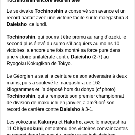
Tochinoshin encore seul en tête
Le sekiwake
Tochinoshin
a conservé son avance et un
record parfait avec une victoire facile sur le maegashira 3
Daieisho
ce lundi.
Tochinoshin
, qui pourrait être promu au rang d’ozeki, le
second plus élevé du sumo s’il acquiers au moins 10
victoires, a encore une fois montré sa force pure dans
une victoire unilatérale contre
Daieisho
(2-7) au
Ryogoku Kokugikan de Tokyo.
Le Géorgien a saisi la ceinture de son adversaire à deux
mains, puis a soulevé le maegashira de 162
kilogrammes et l’a déposé hors du dohyo (cf photo).
Tochinoshin
, qui a remporté son premier championnat
de division de makuuchi en janvier, a amélioré son
record de carrière contre
Daieisho
à 3-1.
Les yokozuna
Kakuryu
et
Hakuho
, avec le maegashira
11
Chiyonokuni
, ont obtenu des victoires convaincantes