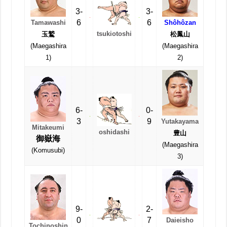
3-
3-
6
6
Tamawashi
Shôhôzan
tsukiotoshi
玉鷲
松鳳山
(Maegashira
(Maegashira
1)
2)
6-
0-
3
9
Yutakayama
Mitakeumi
oshidashi
豊山
御嶽海
(Maegashira
(Komusubi)
3)
9-
2-
0
7
Daieisho
Tochinoshin