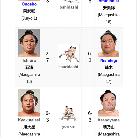
3
8
Aminishiki
Onosho
oshidashi
安美錦
阿武咲
(Maegashira
(Juryo 1)
16)
2-
6-
7
3
Ishiura
Nishikigi
tsuridashi
石浦
錦木
(Maegashira
(Maegashira
13)
17)
6-
6-
3
3
Kyokutaisei
Asanoyama
yorikiri
旭大星
朝乃山
(Maegashira
(Maegashira