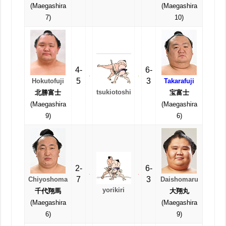
(Maegashira
(Maegashira
7)
10)
4-
6-
5
3
Hokutofuji
Takarafuji
tsukiotoshi
北勝富士
宝富士
(Maegashira
(Maegashira
9)
6)
2-
6-
7
3
Chiyoshoma
Daishomaru
yorikiri
千代翔馬
大翔丸
(Maegashira
(Maegashira
6)
9)