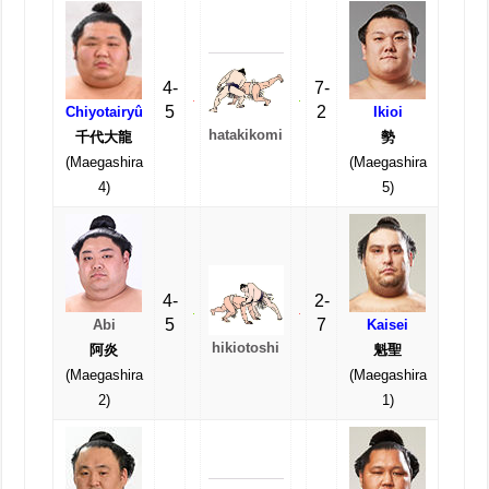
4-
7-
5
2
Chiyotairyû
Ikioi
hatakikomi
千代大龍
勢
(Maegashira
(Maegashira
4)
5)
4-
2-
5
7
Abi
Kaisei
hikiotoshi
阿炎
魁聖
(Maegashira
(Maegashira
2)
1)