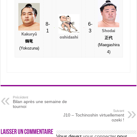
8-
6-
1
3
Shodai
Kakuryû
oshidashi
正代
鶴竜
(Maegashira
(Yokozuna)
4)
Précédent
Bilan après une semaine de
tournoi
Suivant
J10 – Tochinoshin virtuellement
ozeki !
Laisser un commentaire
Vous devez
vous connecter
pour