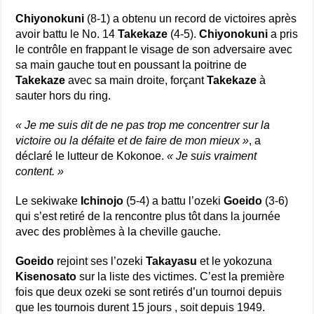
Chiyonokuni
(8-1) a obtenu un record de victoires après
avoir battu le No. 14
Takekaze
(4-5).
Chiyonokuni
a pris
le contrôle en frappant le visage de son adversaire avec
sa main gauche tout en poussant la poitrine de
Takekaze
avec sa main droite, forçant
Takekaze
à
sauter hors du ring.
« Je me suis dit de ne pas trop me concentrer sur la
victoire ou la défaite et de faire de mon mieux »
, a
déclaré le lutteur de Kokonoe.
« Je suis vraiment
content. »
Le sekiwake
Ichinojo
(5-4) a battu l’ozeki
Goeido
(3-6)
qui s’est retiré de la rencontre plus tôt dans la journée
avec des problèmes à la cheville gauche.
Goeido
rejoint ses l’ozeki
Takayasu
et le yokozuna
Kisenosato
sur la liste des victimes.
C’est la première
fois que deux ozeki se sont retirés d’un tournoi depuis
que les tournois durent 15 jours , soit depuis 1949.