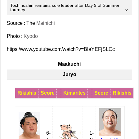
Tochinoshin remains sole leader after Day 9 of Summer
tourney
Source : The
Mainichi
Photo :
Kyodo
https://www.youtube.com/watch?v=BlaYEFjSLOc
Maakuchi
Juryo
Rikishis
Score
Kimarites
Score
Rikishis
6-
1-