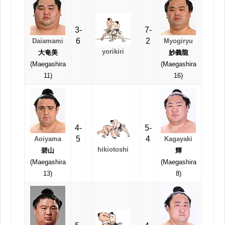
3-
7-
6
2
Daiamami
Myogiryu
yorikiri
大奄美
妙義龍
(Maegashira
(Maegashira
11)
16)
4-
5-
5
4
Aoiyama
Kagayaki
hikiotoshi
碧山
輝
(Maegashira
(Maegashira
13)
8)