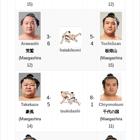
15)
12)
3-
5-
6
4
Arawashi
Tochiôzan
hatakikomi
荒鷲
栃煌山
(Maegashira
(Maegashira
12)
15)
4-
8-
5
1
Takekaze
Chiyonokuni
tsukidashi
豪風
千代の国
(Maegashira
(Maegashira
14)
11)