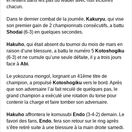
et restent dans les pas du leader avec huit victoires
chacun.
Dans le dernier combat de la journée,
Kakuryu
, qui vise
son premier gain de 2 championnats consécutifs, a battu
Shodai
(6-3) en quelques secondes.
Hakuho
, qui était absent du tournoi du mois de mars en
raison d’une blessure, a battu le numéro 5
Kotoshogiku
(6-3) et ne cumule qu’une seule défaite, il y a trois jours
face à
Abi
.
Le yokozuna mongol, lorgnant un 41ème titre de
champion, a propulsé
Kotoshogiku
vers le bord.
Après
que son adversaire l’ai fait reculé de quelques pas, le
grand champion a exécuté une rotation du torse pour
contenir la charge et faire tomber son adversaire.
Hakuho
affrontera le komusubi
Endo
(3-4-2) demain.
Le
favori des fans,
Endo
, fera son retour sur le ring après
s’être retiré suite à une blessure à la main droite samedi.