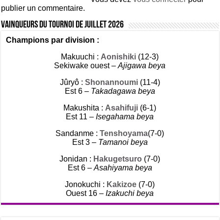
publier un commentaire.
Vainqueurs du tournoi de Juillet 2026
Champions par division :
Makuuchi :
Aonishiki
(12-3)
Sekiwake ouest –
Ajigawa beya
Jûryô :
Shonannoumi
(11-4)
Est 6 –
Takadagawa beya
Makushita :
Asahifuji
(6-1)
Est 11 –
Isegahama beya
Sandanme :
Tenshoyama
(7-0)
Est 3 –
Tamanoi beya
Jonidan :
Hakugetsuro
(7-0)
Est 6 –
Asahiyama beya
Jonokuchi :
Kakizoe
(7-0)
Ouest 16 –
Izakuchi beya