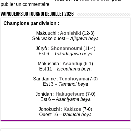
publier un commentaire.
Vainqueurs du tournoi de Juillet 2026
Champions par division :
Makuuchi :
Aonishiki
(12-3)
Sekiwake ouest –
Ajigawa beya
Jûryô :
Shonannoumi
(11-4)
Est 6 –
Takadagawa beya
Makushita :
Asahifuji
(6-1)
Est 11 –
Isegahama beya
Sandanme :
Tenshoyama
(7-0)
Est 3 –
Tamanoi beya
Jonidan :
Hakugetsuro
(7-0)
Est 6 –
Asahiyama beya
Jonokuchi :
Kakizoe
(7-0)
Ouest 16 –
Izakuchi beya