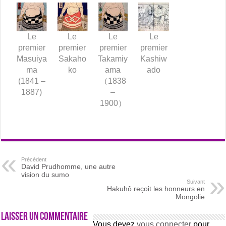
Le
Le
Le
Le
premier
premier
premier
premier
Masuiya
Sakaho
Takamiy
Kashiw
ma
ko
ama
ado
(1841 –
（1838
1887)
–
1900）
Précédent
David Prudhomme, une autre
vision du sumo
Suivant
Hakuhô reçoit les honneurs en
Mongolie
Laisser un commentaire
Vous devez
vous connecter
pour