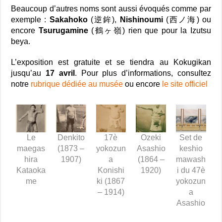
Beaucoup d’autres noms sont aussi évoqués comme par
exemple :
Sakahoko
(逆鉾),
Nishinoumi
(西ノ海) ou
encore
Tsurugamine
(鶴ヶ嶺) rien que pour la Izutsu
beya.
L’exposition est gratuite et se tiendra au Kokugikan
jusqu’au
17 avril
. Pour plus d’informations, consultez
notre
rubrique dédiée au musée
ou encore
le site officiel
Le
Denkito
17è
Ozeki
Set de
maegas
(1873 –
yokozun
Asashio
keshio
hira
1907)
a
(1864 –
mawash
Kataoka
Konishi
1920)
i du 47è
me
ki (1867
yokozun
– 1914)
a
Asashio